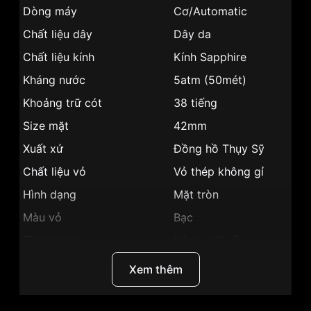
Dòng máy
Cơ/Automatic
Chất liệu dây
Dây da
Chất liệu kính
Kính Sapphire
Kháng nước
5atm (50mét)
Khoảng trữ cót
38 tiếng
Size mặt
42mm
Xuất xứ
Đồng hồ Thụy Sỹ
Chất liệu vỏ
Vỏ thép không gỉ
Hình dạng
Mặt tròn
Màu vỏ
Bạc
Tình trạng
Hàng mới về
Phong cách
Sang trọng, Lộ đáy
Xem thêm
Tính năng
Giờ, phút, giây, Lịch ngày
Màu mặt
Mặt trắng