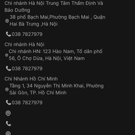
Áp dụng cho tất cả tỉnh thành trên toàn quốc
Dây đeo
Chi nhánh Hà Nội Trung Tâm Thẩm Định Và
Thời gian tính từ khi xác nhận đơn hàng thành
Vỏ đồng hồ
Bảo Dưỡng
công
Sản phẩm đã bị:
38 phố Bạch Mai,Phường Bạch Mai , Quận
Tự ý sửa chữa
Hai Bà Trưng ,Hà Nội
Can thiệp tại các nơi không thuộc hệ
038 7827979
thống VNLUX
Hotline: 0585 215 215
Chi nhánh Hà Nội
Chi nhánh HN: 123 Hào Nam, Tổ dân phố
Từ khóa SEO:
56, Ô Chợ Dừa, Hà Nội, Việt Nam
Hỗ trợ nhanh chóng – minh bạch
038 7827979
Đảm bảo quyền lợi khách hàng
Đồng hành cùng khách hàng trong suốt quá
Chi Nhánh Hồ Chí Minh
trình sử dụng
Tầng 1, 34 Nguyễn Thị Minh Khai, Phường
Sài Gòn, TP. Hồ Chí Minh
Giao hàng tận nơi
038 7827979
Khách hàng kiểm tra và thanh toán trực tiếp
cho nhân viên giao hàng
Xác nhận đơn hàng và thanh toán