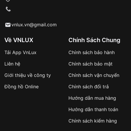
VNLUX tiến hành giao hàng đến địa chỉ yêu
cầu
Từ khóa SEO:
vnlux.vn@gmail.com
Về VNLUX
Chính Sách Chung
Tải App VnLux
Chính sách bảo hành
Áp dụng với các đơn hàng giá trị cao hoặc
Liên hệ
Chính sách bảo mật
sản phẩm đặc biệt
Khách hàng cần
đặt cọc trước 10% giá trị đơn
Giới thiệu về công ty
Chính sách vận chuyển
hàng
Số tiền còn lại thanh toán khi nhận hàng hoặc
Đồng hồ Online
Chính sách đổi trả
theo thỏa thuận
Hướng dẫn mua hàng
Lợi ích của việc đặt cọc:
Hướng dẫn thanh toán
✔️ Đảm bảo xử lý đơn hàng nhanh chóng
Chính sách kiểm hàng
✔️ Hạn chế tình trạng hủy đơn không mong
muốn