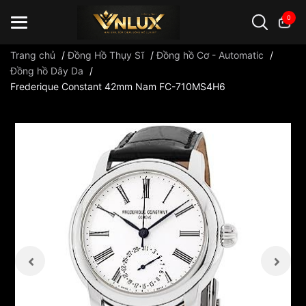
0
Trang chủ
/
Đồng Hồ Thụy Sĩ
/
Đồng hồ Cơ - Automatic
/
Đồng hồ Dây Da
/
Frederique Constant 42mm Nam FC-710MS4H6
Đồng hồ casio
đồng hồ G-Shock
đồng hồ Orient
...