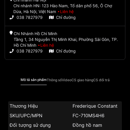
Chi nhánh HN: 123 Hào Nam, Tổ dân phố 56, Ô Chợ
Dừa, Hà Nội, Việt Nam
Liên hệ
038 7827979
Chỉ đường
Chi Nhánh Hồ Chí Minh
Tầng 1, 34 Nguyễn Thị Minh Khai, Phường Sài Gòn, TP.
Hồ Chí Minh
Liên hệ
038 7827979
Chỉ đường
Mô tả sản phẩm
Thông số
Video
CS giao hàng
CS đổi trả
Thương Hiệu
Frederique Constant
SKU/UPC/MPN
FC-710MS4H6
Đối tượng sử dụng
Đồng hồ nam