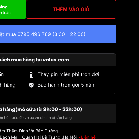
ping
THÊM VÀO GIỎ
h toán
đặt mua
0795 496 789
(8:30 - 22:00)
sách mua hàng tại vnlux.com
ển
Thay pin miễn phí trọn đời
h hãng
Bảo hành trọn gói 5 năm
a hàng(mở cửa từ 8h:00 - 22h:00)
iên hệ trước để vnlux.vn chuẩn bị sẵn hàng
Tâm Thẩm Định Và Bảo Dưỡng
Bạch Mai , Quận Hai Bà Trưng ,Hà Nội
Liên hệ