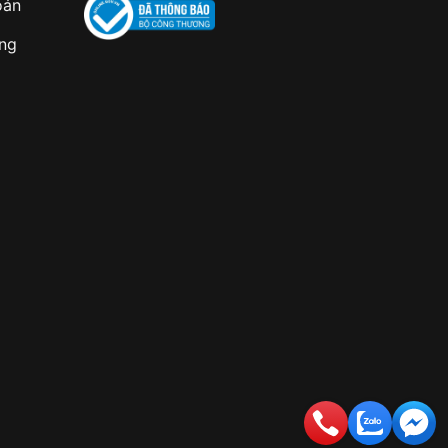
oán
àng