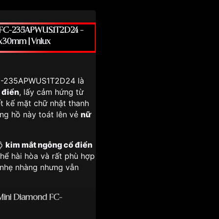
d FC-235APWUS1T2D24 –
2x30mm | Vnlux
FC-235APWUS1T2D24 là
 điển
, lấy cảm hứng từ
ết kế mặt chữ nhật thanh
ồng hồ này toát lên vẻ
nữ
bộ
kim mắt ngỗng cổ điển
hể hài hòa và rất phù hợp
, nhẹ nhàng nhưng vẫn
 Mini Diamond FC-