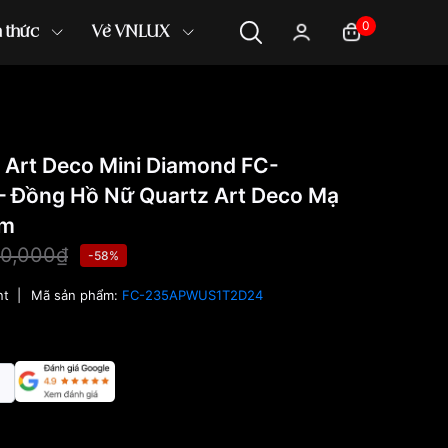
0
n thức
Về VNLUX
 Art Deco Mini Diamond FC-
Đồng Hồ Nữ Quartz Art Deco Mạ
mm
00,000₫
-58%
nt
|
Mã sản phẩm:
FC-235APWUS1T2D24