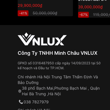
Nữ Automatic Do
29,900,000₫
39,000,000₫
Beat 34mm Cao 
50,000,000₫
-41%
115,000
-67%
Công Ty TNHH Minh Châu VNLUX
GPKD số 0316487950 cấp ngày 14/09/2023 tại Sở
kế hoạch và Đầu tư TP.HCM.
Chi nhánh Hà Nội Trung Tâm Thẩm Định Và
Bảo Dưỡng
38 phố Bạch Mai,Phường Bạch Mai , Quận
Hai Bà Trưng ,Hà Nội
038 7827979