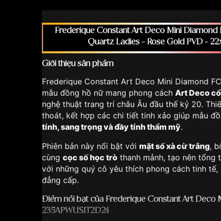
Frederique Constant Art Deco Mini Diamon
Quartz Ladies – Rose Gold PVD – 2
Giới thiệu sản phẩm
Frederique Constant Art Deco Mini Diamond 
mẫu đồng hồ nữ mang phong cách
Art Deco cổ
nghệ thuật trang trí châu Âu đầu thế kỷ 20. Thi
thoát, kết hợp các chi tiết tinh xảo giúp mẫu đ
tính, sang trọng và đầy tính thẩm mỹ
.
Phiên bản này nổi bật với
mặt số xà cừ trắng
, 
cùng
cọc số học trò
thanh mảnh, tạo nên tổng t
với những quý cô yêu thích phong cách tinh tế
đẳng cấp.
Điểm nổi bật của Frederique Constant Art Deco
235APWUS1T2D24