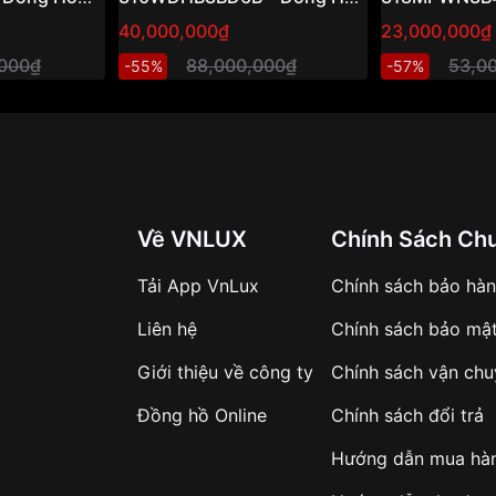
uble Heart
Cơ Automatic Nữ Thụy Sĩ
Cơ Automatic
40,000,000₫
23,000,000₫
Cấp
Đính Kim Cương 36mm
Vàng Hồng 
,000₫
88,000,000₫
53,0
-55%
-57%
Về VNLUX
Chính Sách Ch
Tải App VnLux
Chính sách bảo hà
Liên hệ
Chính sách bảo mậ
Giới thiệu về công ty
Chính sách vận ch
Đồng hồ Online
Chính sách đổi trả
Hướng dẫn mua hà