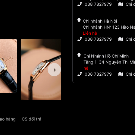
038 7827979
Chỉ 
Chi nhánh Hà Nội
Chi nhánh HN: 123 Hào Na
Liên hệ
038 7827979
Chỉ 
Chi Nhánh Hồ Chí Minh
Tầng 1, 34 Nguyễn Thị Mi
hệ
038 7827979
Chỉ 
iao hàng
CS đổi trả