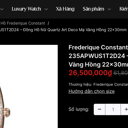
Luxury Watch
Xả Hàng
Sản phẩm
Kiế
Hồ Frederique Constant
/
WUS1T2D24 – Đồng Hồ Nữ Quartz Art Deco Mạ Vàng Hồng 22x30mm
ồng hồ G-Shock
đồng hồ Orient
...
Frederique Constant
235APWUS1T2D24 – 
Vàng Hồng 22x30
26,500,000₫
61,8
Thương hiệu:
Frederique Consta
Hướng dẫn chọn size
Số lượng: