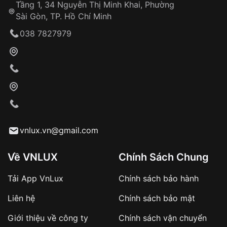
trình sử dụng
Tầng 1, 34 Nguyễn Thị Minh Khai, Phường
Sài Gòn, TP. Hồ Chí Minh
Giao hàng tận nơi
038 7827979
Khách hàng kiểm tra và thanh toán trực tiếp
cho nhân viên giao hàng
Xác nhận đơn hàng và thanh toán
VNLUX tiến hành giao hàng đến địa chỉ yêu
cầu
Từ khóa SEO:
vnlux.vn@gmail.com
Về VNLUX
Chính Sách Chung
Tải App VnLux
Chính sách bảo hành
Áp dụng với các đơn hàng giá trị cao hoặc
Liên hệ
Chính sách bảo mật
sản phẩm đặc biệt
Khách hàng cần
đặt cọc trước 10% giá trị đơn
Giới thiệu về công ty
Chính sách vận chuyển
hàng