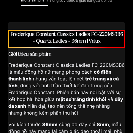
Mô tả sản phẩm
Thông số
Video
CS giao hàng
CS đổi trả
Frederique Constant Classics Ladies FC-220MS3B6
– Quartz Ladies – 36mm | Vnlux
Giới thiệu sản phẩm
Frederique Constant Classics Ladies FC-220MS3B6
là mẫu đồng hồ nữ mang phong cách
cổ điển
thanh lịch
nhưng vẫn toát lên nét
trẻ trung và cá
tính
, đúng với tinh thần thiết kế đặc trưng của
Frederique Constant. Phiên bản này nổi bật với sự
kết hợp hài hòa giữa
mặt số trắng tinh khôi
và
dây
da xanh
hiện đại, tạo nên tổng thể nhẹ nhàng
nhưng không kém phần thu hút.
Với kích thước
36mm
cùng độ dày chỉ
8mm
, mẫu
đồng hồ này mang lại cảm giác đeo thoải mái, phù