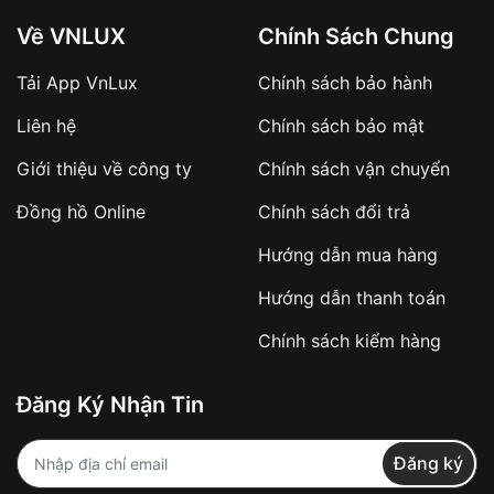
Về VNLUX
Chính Sách Chung
Tải App VnLux
Chính sách bảo hành
Áp dụng với các đơn hàng giá trị cao hoặc
Liên hệ
Chính sách bảo mật
sản phẩm đặc biệt
Khách hàng cần
đặt cọc trước 10% giá trị đơn
Giới thiệu về công ty
Chính sách vận chuyển
hàng
Số tiền còn lại thanh toán khi nhận hàng hoặc
Đồng hồ Online
Chính sách đổi trả
theo thỏa thuận
Hướng dẫn mua hàng
Lợi ích của việc đặt cọc:
Hướng dẫn thanh toán
✔️ Đảm bảo xử lý đơn hàng nhanh chóng
Chính sách kiểm hàng
✔️ Hạn chế tình trạng hủy đơn không mong
muốn
Đăng Ký Nhận Tin
Từ khóa SEO:
Đăng ký