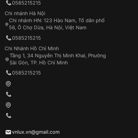
0585215215
thống VNLUX
Hotline: 0585 215 215
Chi nhánh Hà Nội
Chi nhánh HN: 123 Hào Nam, Tổ dân phố
Từ khóa SEO:
56, Ô Chợ Dừa, Hà Nội, Việt Nam
Hỗ trợ nhanh chóng – minh bạch
0585215215
Đảm bảo quyền lợi khách hàng
Đồng hành cùng khách hàng trong suốt quá
Chi Nhánh Hồ Chí Minh
trình sử dụng
Tầng 1, 34 Nguyễn Thị Minh Khai, Phường
Sài Gòn, TP. Hồ Chí Minh
Giao hàng tận nơi
0585215215
Khách hàng kiểm tra và thanh toán trực tiếp
cho nhân viên giao hàng
Xác nhận đơn hàng và thanh toán
VNLUX tiến hành giao hàng đến địa chỉ yêu
cầu
Từ khóa SEO:
vnlux.vn@gmail.com