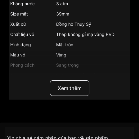
Kháng nước
3 atm
Size mặt
39mm
Xuất xứ
Đồng hồ Thụy Sỹ
Chất liệu vỏ
Thép không gỉ mạ vàng PVD
Hình dạng
Mặt tròn
Màu vỏ
Vàng
Phong cách
Sang trọng
Tính năng
Lịch ngày, Giờ, phút, Small Second
Độ dầy
5mm
Xem thêm
Màu mặt
Mặt trắng
Những sản phẩm tương tự
"Frederique Constant
40mm Nam FC-245M5S5":
Thương Hiệu
Frederique Constant
SKU
FC-245M5S5
Chính sách vận chuyển VNLUX
Xin chia sẻ cảm nhận của bạn về sản phẩm