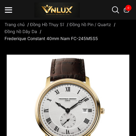
0
Trang chủ
/
Đồng Hồ Thụy Sĩ
/
Đồng hồ Pin / Quartz
/
Đồng hồ Dây Da
/
Frederique Constant 40mm Nam FC-245M5S5
Đồng hồ casio
đồng hồ G-Shock
đồng hồ Orient
...