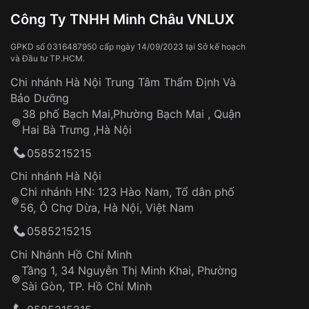
Tính năng
Lịch ngày, Giờ, phút, Small Second
Đồng hồ bị hư hỏng do:
Công Ty TNHH Minh Châu VNLUX
Va đập, rơi vỡ
Thời gian vận chuyển trung bình:
Tai nạn hoặc tác động từ bên ngoài
3 – 5 ngày
Độ dầy
5mm
GPKD số 0316487950 cấp ngày 14/09/2023 tại Sở kế hoạch
và Đầu tư TP.HCM.
làm việc
Hao mòn tự nhiên theo thời gian:
Áp dụng cho tất cả tỉnh thành trên toàn quốc
Dây đeo
Chi nhánh Hà Nội Trung Tâm Thẩm Định Và
Màu mặt
Mặt trắng
Thời gian tính từ khi xác nhận đơn hàng thành
Vỏ đồng hồ
Bảo Dưỡng
công
Sản phẩm đã bị:
38 phố Bạch Mai,Phường Bạch Mai , Quận
Tự ý sửa chữa
Hai Bà Trưng ,Hà Nội
Xem thêm
Can thiệp tại các nơi không thuộc hệ
0585215215
thống VNLUX
Hotline: 0585 215 215
Chi nhánh Hà Nội
Chi nhánh HN: 123 Hào Nam, Tổ dân phố
Từ khóa SEO:
56, Ô Chợ Dừa, Hà Nội, Việt Nam
Hỗ trợ nhanh chóng – minh bạch
0585215215
Đảm bảo quyền lợi khách hàng
Đồng hành cùng khách hàng trong suốt quá
Chi Nhánh Hồ Chí Minh
trình sử dụng
Tầng 1, 34 Nguyễn Thị Minh Khai, Phường
Sài Gòn, TP. Hồ Chí Minh
Giao hàng tận nơi