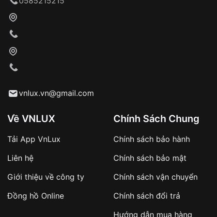
0585215215
Khách hàng kiểm tra và thanh toán trực tiếp
cho nhân viên giao hàng
Xác nhận đơn hàng và thanh toán
VNLUX tiến hành giao hàng đến địa chỉ yêu
cầu
Từ khóa SEO:
vnlux.vn@gmail.com
Về VNLUX
Chính Sách Chung
Tải App VnLux
Chính sách bảo hành
Áp dụng với các đơn hàng giá trị cao hoặc
Liên hệ
Chính sách bảo mật
sản phẩm đặc biệt
Khách hàng cần
đặt cọc trước 10% giá trị đơn
Giới thiệu về công ty
Chính sách vận chuyển
hàng
Số tiền còn lại thanh toán khi nhận hàng hoặc
Đồng hồ Online
Chính sách đổi trả
theo thỏa thuận
Hướng dẫn mua hàng