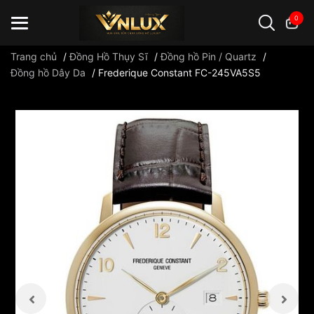
0
Trang chủ
/
Đồng Hồ Thụy Sĩ
/
Đồng hồ Pin / Quartz
/
Đồng hồ Dây Da
/
Frederique Constant FC-245VA5S5
Đồng hồ casio
đồng hồ G-Shock
đồng hồ Orient
...