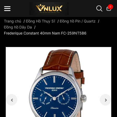
0
Trang chủ
/
Đồng Hồ Thụy Sĩ
/
Đồng hồ Pin / Quartz
/
Đồng hồ Dây Da
/
Frederique Constant 40mm Nam FC-259NT5B6
Đồng hồ casio
đồng hồ G-Shock
đồng hồ Orient
...