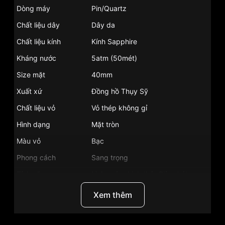
Dòng máy
Pin/Quartz
Chất liệu dây
Dây da
Chất liệu kính
Kính Sapphire
Kháng nước
5atm (50mét)
Size mặt
40mm
Xuất xứ
Đồng hồ Thụy Sỹ
Chất liệu vỏ
Vỏ thép không gỉ
Hình dạng
Mặt tròn
Màu vỏ
Bạc
Phong cách
Sang trọng
Tính năng
Lịch ngày, Lịch thứ, Giờ, phút
Màu mặt
Mặt xanh
Xem thêm
Những sản phẩm tương tự
"Frederique Constant
40mm Nam FC-259NT5B6":