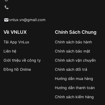
VNLUX tiến hành giao hàng đến địa chỉ yêu
cầu
Từ khóa SEO:
vnlux.vn@gmail.com
Về VNLUX
Chính Sách Chung
Tải App VnLux
Chính sách bảo hành
Áp dụng với các đơn hàng giá trị cao hoặc
Liên hệ
Chính sách bảo mật
sản phẩm đặc biệt
Khách hàng cần
đặt cọc trước 10% giá trị đơn
Giới thiệu về công ty
Chính sách vận chuyển
hàng
Số tiền còn lại thanh toán khi nhận hàng hoặc
Đồng hồ Online
Chính sách đổi trả
theo thỏa thuận
Hướng dẫn mua hàng
Lợi ích của việc đặt cọc:
Hướng dẫn thanh toán
✔️ Đảm bảo xử lý đơn hàng nhanh chóng
Chính sách kiểm hàng
✔️ Hạn chế tình trạng hủy đơn không mong
muốn