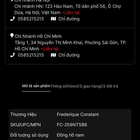
Chi nhánh HN: 123 Hào Nam, Tổ dân phố 56, Ô Chợ
Dừa, Hà Nội, Việt Nam
Liên hệ
0585215215
Chỉ đường
Chi Nhánh Hồ Chí Minh
Tầng 1, 34 Nguyễn Thị Minh Khai, Phường Sài Gòn, TP.
Hồ Chí Minh
Liên hệ
0585215215
Chỉ đường
Mô tả sản phẩm
Thông số
Video
CS giao hàng
CS đổi trả
Thương Hiệu
Frederique Constant
SKU/UPC/MPN
FC-259NT5B6
Đối tượng sử dụng
Đồng hồ nam