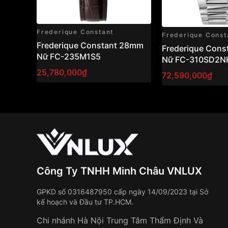
Frederique Constant
Frederique Const
Frederique Constant 28mm
Frederique Con
Nữ FC-235M1S5
Nữ FC-310SD2N
25,780,000₫
72,590,000₫
Công Ty TNHH Minh Châu VNLUX
GPKD số 0316487950 cấp ngày 14/09/2023 tại Sở
kế hoạch và Đầu tư TP.HCM.
Chi nhánh Hà Nội Trung Tâm Thẩm Định Và