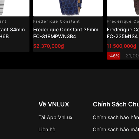
ant
Frederique Constant
Frederique Co
stant 34mm
Frederique Constant 36mm
Frederique Co
H6B
FC-318MPWN3B4
FC-235M1S4 
Quartz Siêu
52,370,000₫
11,500,000₫
Gold 29mm
21,0
-46%
Về VNLUX
Chính Sách Ch
Tải App VnLux
Chính sách bảo hà
Liên hệ
Chính sách bảo mậ