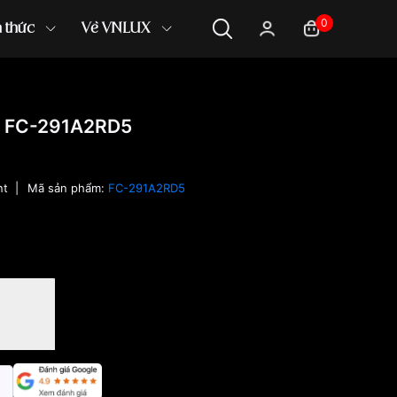
0
n thức
Về VNLUX
t FC-291A2RD5
nt
|
Mã sản phẩm:
FC-291A2RD5