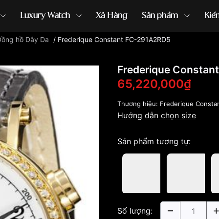
Luxury Watch
Xả Hàng
Sản phẩm
Kiế
Đồng hồ Dây Da
/
Frederique Constant FC-291A2RD5
ồng hồ G-Shock
đồng hồ Orient
...
Frederique Constan
65,220,000₫
Thương hiệu:
Frederique Consta
Hướng dẫn chọn size
Sản phẩm tương tự:
Số lượng: