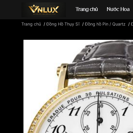
Trang chủ
Nước Hoa
Trang chủ
/
Đồng Hồ Thụy Sĩ
/
Đồng hồ Pin / Quartz
/
Đồng hồ casio
đ