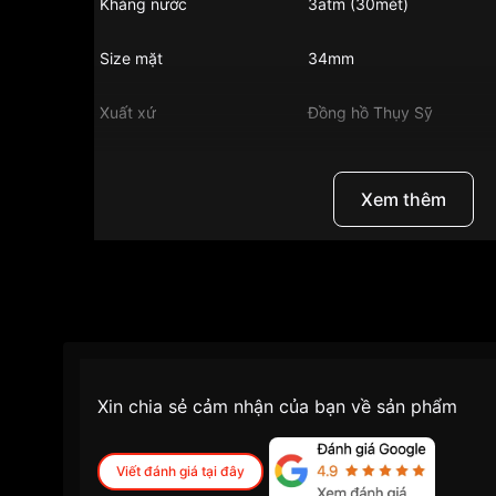
Kháng nước
3atm (30mét)
Size mặt
34mm
Xuất xứ
Đồng hồ Thụy Sỹ
Chất liệu vỏ
Thép không gỉ mạ vàng 
Xem thêm
Hình dạng
Mặt tròn
Màu vỏ
Vàng
Tình trạng
Hàng mới về
Phong cách
Sang trọng, Trẻ trung, cá 
Xin chia sẻ cảm nhận của bạn về sản phẩm
Tính năng
Giờ, phút, giây, Chronogr
Viết đánh giá tại đây
Độ dầy
10mm