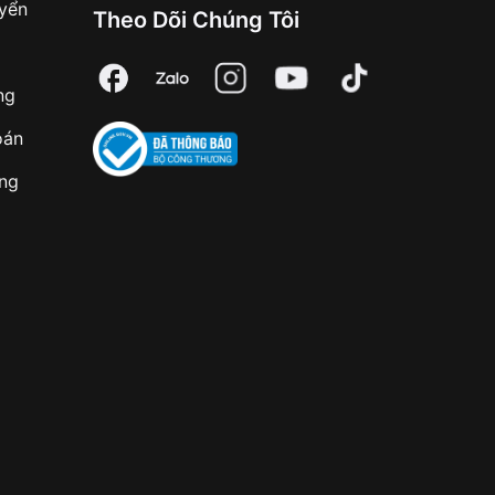
uyển
Theo Dõi Chúng Tôi
ng
oán
àng