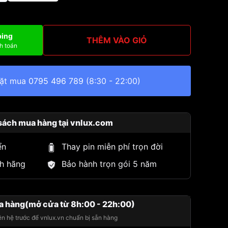
ping
THÊM VÀO GIỎ
h toán
đặt mua
0795 496 789
(8:30 - 22:00)
sách mua hàng tại vnlux.com
ển
Thay pin miễn phí trọn đời
h hãng
Bảo hành trọn gói 5 năm
a hàng(mở cửa từ 8h:00 - 22h:00)
iên hệ trước để vnlux.vn chuẩn bị sẵn hàng