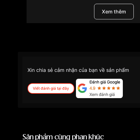
Thiết kế Classics Index cổ điển, thanh lịch, 
Xem thêm
Mặt số xanh Blue sang trọng, bắt sáng tốt.
Cọc số Index và kim thanh mảnh, bố cục cân
Lịch ngày tại vị trí 3 giờ tiện dụng.
Bộ máy Automatic FC-303 bền bỉ, ổn định.
Kính Sapphire cong chống trầy xước hiệu qu
Vỏ và dây thép không gỉ 316L chắc chắn.
Thông số kỹ thuật
Xin chia sẻ cảm nhận của bạn về sản phẩm
Thương hiệu:
Frederique Constant
Xuất xứ:
Thụy Sĩ
Viết đánh giá tại đây
Bộ sưu tập:
Classics Index
Mã sản phẩm:
FC-303NN5B6B
Giới tính:
Nam
Mặt số:
Xanh Blue
Kính:
Sapphire cong chống trầy
Bộ máy:
Automatic Cal. FC-303 (nền Sellit
Số chân kính:
26 jewels
Sản phẩm cùng phân khúc