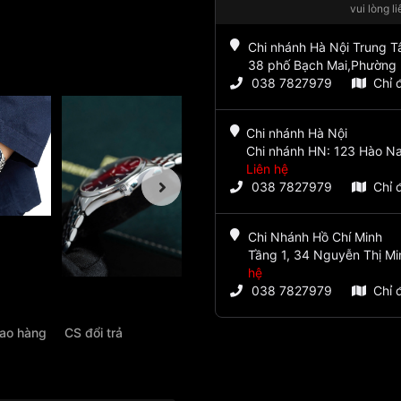
vui lòng l
Chi nhánh Hà Nội Trung 
38 phố Bạch Mai,Phường 
038 7827979
Chỉ 
Chi nhánh Hà Nội
Chi nhánh HN: 123 Hào Na
Liên hệ
038 7827979
Chỉ 
Chi Nhánh Hồ Chí Minh
Tầng 1, 34 Nguyễn Thị Mi
hệ
038 7827979
Chỉ 
iao hàng
CS đổi trả