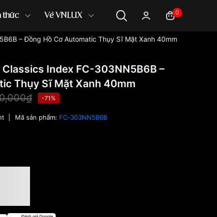
0
n thức
Về VNLUX
N5B6B – Đồng Hồ Cơ Automatic Thụy Sĩ Mặt Xanh 40mm
t Classics Index FC-303NN5B6B –
tic Thụy Sĩ Mặt Xanh 40mm
00,000₫
-71%
nt
|
Mã sản phẩm:
FC-303NN5B6B