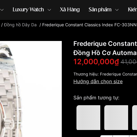
Luxury Watch
Xả Hàng
Sản phẩm
Kiế
/
Đồng hồ Dây Da
/
Frederique Constant Classics Index FC-303N
ồng hồ G-Shock
đồng hồ Orient
...
Frederique Constan
Đồng Hồ Cơ Automa
12,000,000₫
41,0
Thương hiệu:
Frederique Consta
Hướng dẫn chọn size
Sản phẩm tương tự: