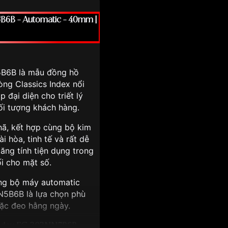
B6B – Automatic – 40mm |
5B6B là mẫu đồng hồ
òng Classics Index nổi
 đại diện cho triết lý
đối tượng khách hàng.
hã, kết hợp cùng bộ kim
i hòa, tinh tế và rất dễ
 tăng tính tiện dụng trong
i cho mặt số.
ùng bộ máy automatic
N5B6B là lựa chọn phù
oặc đeo hằng ngày.
 Index FC-303NN5B6B