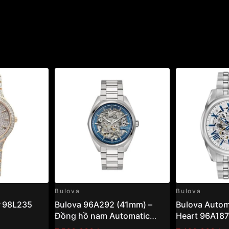
5B6B là mẫu đồng hồ
húc dress watch thanh
ồ cùng bộ máy FC-303 ổn
hong cách và độ tuổi.
t Classics Index FC-
 Mặt Xanh 40mm":
Bulova
Bulova
 98L235
Bulova 96A292 (41mm) –
Bulova Autom
Đồng hồ nam Automatic
Heart 96A187
Skeleton, thiết kế lộ máy ấn
Đồng hồ nam 