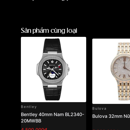
Tần số dao động:
28,800 vph
Trữ cót:
Khoảng 38 giờ
Chức năng:
Giờ, phút, giây, lịch ngày
Vỏ & dây:
Thép không gỉ 316L
Chống nước:
50m (5 ATM)
Sản phẩm cùng loại
Tình trạng:
Like New – Fullbox
Đánh giá tổng quan
Frederique Constant Classics Index FC-303NN
Thụy Sĩ automatic đáng cân nhắc trong phân k
lịch. Thiết kế tối giản, mặt số xanh dễ phối đ
định giúp mẫu đồng hồ này phù hợp với nhiều p
Những sản phẩm tương tự
"Frederique Constan
303NN5B6B – Đồng Hồ Cơ Automatic Thụy Sĩ
Bentley
Bulova
Bentley 40mm Nam BL2340-
Bulova 32mm Nữ
20MWBB
4,500,000₫