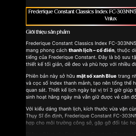
Frederique Constant Classics Index FC-303NN5
Vnlux
Giới thiệu sản phẩm
Frederique Constant Classics Index FC-303NN
mang phong cách
thanh lịch – cổ điển
, thuộc d
tiếng của Frederique Constant. Đây là bộ sưu tập
thiết kế tối giản, dễ đeo và phù hợp với nhiều 
Phiên bản này sở hữu
mặt số xanh Blue
trang n
và cọc số Index thanh mảnh, tạo nên tổng thể hà
quan sát. Thiết kế lịch ngày tại vị trí 3 giờ giúp
sinh hoạt hằng ngày mà vẫn giữ được vẻ cân đố
Với kiểu dáng thanh lịch, kích thước vừa vặn c
Thụy Sĩ ổn định, Frederique Constant FC-303N
hợp cho môi trường công sở, gặp gỡ đối tác h
Điểm nổi bật của Frederique Constant Classics