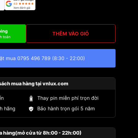
ping
THÊM VÀO GIỎ
h toán
đặt mua
0795 496 789
(8:30 - 22:00)
sách mua hàng tại vnlux.com
ển
Thay pin miễn phí trọn đời
h hãng
Bảo hành trọn gói 5 năm
a hàng(mở cửa từ 8h:00 - 22h:00)