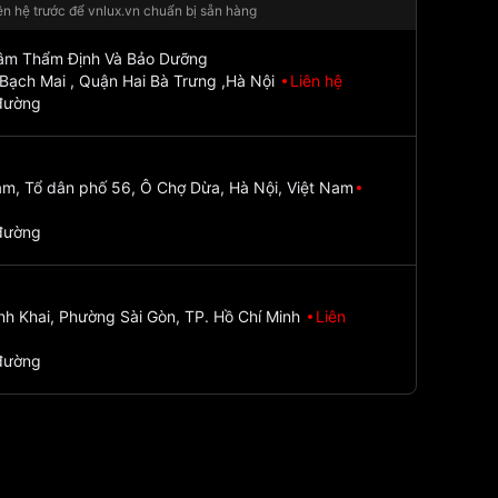
iên hệ trước để vnlux.vn chuẩn bị sẵn hàng
Tâm Thẩm Định Và Bảo Dưỡng
Bạch Mai , Quận Hai Bà Trưng ,Hà Nội
Liên hệ
đường
m, Tổ dân phố 56, Ô Chợ Dừa, Hà Nội, Việt Nam
đường
nh Khai, Phường Sài Gòn, TP. Hồ Chí Minh
Liên
đường