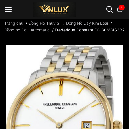
0
Trang chủ
/
Đồng Hồ Thụy Sĩ
/
Đông Hồ Dây Kim Loại
/
Đồng hồ Cơ - Automatic
/
Frederique Constant FC-306V4S3B2
Đồng hồ casio
đồng hồ G-Shock
đồng hồ Orient
...