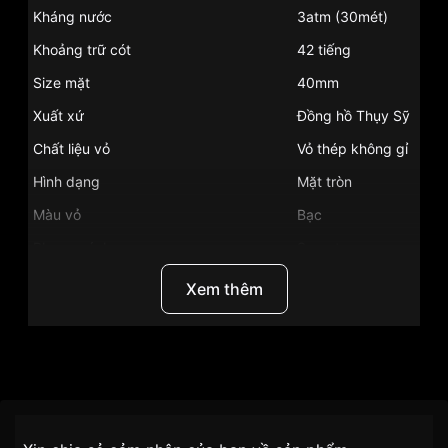
Kháng nước
3atm (30mét)
Khoảng trữ cót
42 tiếng
Size mặt
40mm
Xuất xứ
Đồng hồ Thụy Sỹ
Chất liệu vỏ
Vỏ thép không gỉ
Hình dạng
Mặt tròn
Màu vỏ
Bạc
Phong cách
Sang trọng
Tính năng
Lịch ngày, Giờ, phút
Xem thêm
Độ dầy
8.4mm
Màu mặt
Mặt trắng
Những sản phẩm tương tự
"Frederique Constant
Thương Hiệu
Frederique Constant
FC-306V4S3B2":
SKU/UPC/MPN
FC-306V4S3B2
Chính sách vận chuyển VNLUX