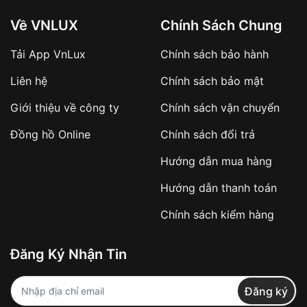
Về VNLUX
Chính Sách Chung
Tải App VnLux
Chính sách bảo hành
Áp dụng với các đơn hàng giá trị cao hoặc
Liên hệ
Chính sách bảo mật
sản phẩm đặc biệt
Khách hàng cần
đặt cọc trước 10% giá trị đơn
Giới thiệu về công ty
Chính sách vận chuyển
hàng
Số tiền còn lại thanh toán khi nhận hàng hoặc
Đồng hồ Online
Chính sách đổi trả
theo thỏa thuận
Hướng dẫn mua hàng
Lợi ích của việc đặt cọc:
Hướng dẫn thanh toán
✔️ Đảm bảo xử lý đơn hàng nhanh chóng
Chính sách kiểm hàng
✔️ Hạn chế tình trạng hủy đơn không mong
muốn
Đăng Ký Nhận Tin
Từ khóa SEO:
Đăng ký