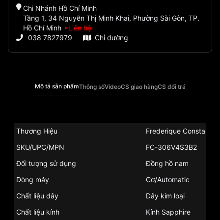
Chi Nhánh Hồ Chí Minh
Tầng 1, 34 Nguyễn Thị Minh Khai, Phường Sài Gòn, TP.
Hồ Chí Minh
Liên hệ
038 7827979
Chỉ đường
Mô tả sản phẩm
Thông số
Video
CS giao hàng
CS đổi trả
Thương Hiệu
Frederique Constant
SKU/UPC/MPN
FC-306V4S3B2
Đối tượng sử dụng
Đồng hồ nam
Dòng máy
Cơ/Automatic
Chất liệu dây
Dây kim loại
Chất liệu kính
Kính Sapphire