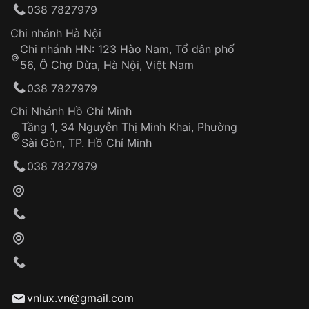
038 7827979
thống VNLUX
Hotline: 0585 215 215
Chi nhánh Hà Nội
Chi nhánh HN: 123 Hào Nam, Tổ dân phố
Từ khóa SEO:
56, Ô Chợ Dừa, Hà Nội, Việt Nam
Hỗ trợ nhanh chóng – minh bạch
038 7827979
Đảm bảo quyền lợi khách hàng
Đồng hành cùng khách hàng trong suốt quá
Chi Nhánh Hồ Chí Minh
trình sử dụng
Tầng 1, 34 Nguyễn Thị Minh Khai, Phường
Sài Gòn, TP. Hồ Chí Minh
Giao hàng tận nơi
038 7827979
Khách hàng kiểm tra và thanh toán trực tiếp
cho nhân viên giao hàng
Xác nhận đơn hàng và thanh toán
VNLUX tiến hành giao hàng đến địa chỉ yêu
cầu
Từ khóa SEO:
vnlux.vn@gmail.com