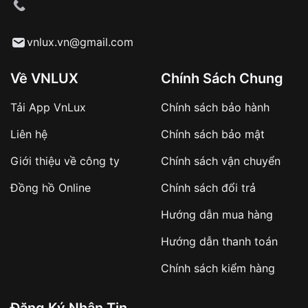
cầu
Từ khóa SEO:
vnlux.vn@gmail.com
Về VNLUX
Chính Sách Chung
Tải App VnLux
Chính sách bảo hành
Áp dụng với các đơn hàng giá trị cao hoặc
Liên hệ
Chính sách bảo mật
sản phẩm đặc biệt
Khách hàng cần
đặt cọc trước 10% giá trị đơn
Giới thiệu về công ty
Chính sách vận chuyển
hàng
Số tiền còn lại thanh toán khi nhận hàng hoặc
Đồng hồ Online
Chính sách đổi trả
theo thỏa thuận
Hướng dẫn mua hàng
Lợi ích của việc đặt cọc:
Hướng dẫn thanh toán
✔️ Đảm bảo xử lý đơn hàng nhanh chóng
Chính sách kiểm hàng
✔️ Hạn chế tình trạng hủy đơn không mong
muốn
Đăng Ký Nhận Tin