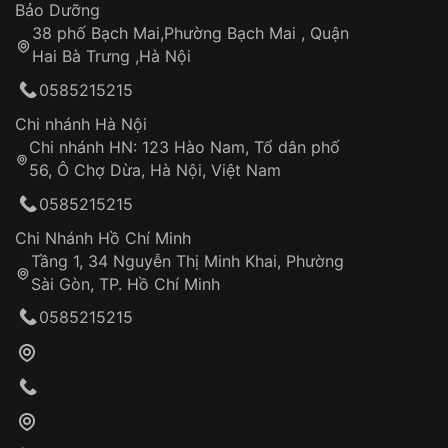
Thời gian tính từ khi xác nhận đơn hàng thành
Vỏ đồng hồ
Bảo Dưỡng
công
Sản phẩm đã bị:
38 phố Bạch Mai,Phường Bạch Mai , Quận
Xem thêm
Tự ý sửa chữa
Hai Bà Trưng ,Hà Nội
Can thiệp tại các nơi không thuộc hệ
0585215215
thống VNLUX
Hotline: 0585 215 215
Chi nhánh Hà Nội
Chi nhánh HN: 123 Hào Nam, Tổ dân phố
Từ khóa SEO:
56, Ô Chợ Dừa, Hà Nội, Việt Nam
Hỗ trợ nhanh chóng – minh bạch
0585215215
Đảm bảo quyền lợi khách hàng
Đồng hành cùng khách hàng trong suốt quá
Chi Nhánh Hồ Chí Minh
trình sử dụng
Tầng 1, 34 Nguyễn Thị Minh Khai, Phường
Sài Gòn, TP. Hồ Chí Minh
Giao hàng tận nơi
0585215215
Khách hàng kiểm tra và thanh toán trực tiếp
cho nhân viên giao hàng
Xác nhận đơn hàng và thanh toán
VNLUX tiến hành giao hàng đến địa chỉ yêu