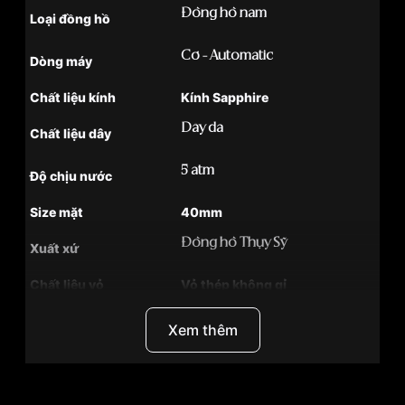
Đồng hồ nam
Loại đồng hồ
Cơ - Automatic
Dòng máy
Chất liệu kính
Kính Sapphire
Dây da
Chất liệu dây
5 atm
Độ chịu nước
Size mặt
40mm
Đồng hồ Thụy Sỹ
Xuất xứ
Chất liệu vỏ
Vỏ thép không gỉ
Hình dạng
Mặt tròn
Xem thêm
Màu vỏ
Bạc
Tình trạng
Hàng mới về
Sang trọng ,