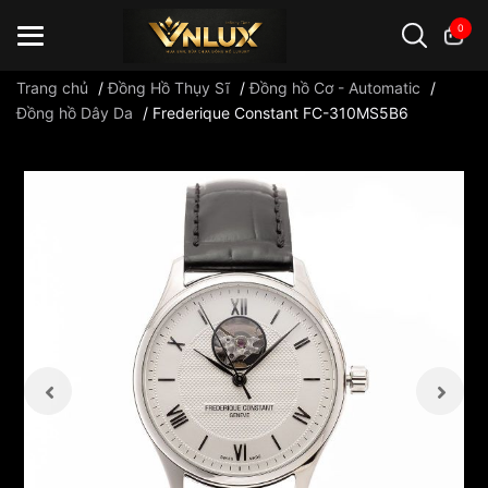
0
Trang chủ
/
Đồng Hồ Thụy Sĩ
/
Đồng hồ Cơ - Automatic
/
Đồng hồ Dây Da
/
Frederique Constant FC-310MS5B6
Đồng hồ casio
đồng hồ G-Shock
đồng hồ Orient
...