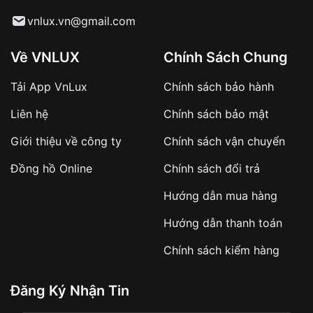
Từ khóa SEO:
vnlux.vn@gmail.com
Về VNLUX
Chính Sách Chung
Tải App VnLux
Chính sách bảo hành
Áp dụng với các đơn hàng giá trị cao hoặc
Liên hệ
Chính sách bảo mật
sản phẩm đặc biệt
Khách hàng cần
đặt cọc trước 10% giá trị đơn
Giới thiệu về công ty
Chính sách vận chuyển
hàng
Số tiền còn lại thanh toán khi nhận hàng hoặc
Đồng hồ Online
Chính sách đổi trả
theo thỏa thuận
Hướng dẫn mua hàng
Lợi ích của việc đặt cọc:
Hướng dẫn thanh toán
✔️ Đảm bảo xử lý đơn hàng nhanh chóng
Chính sách kiểm hàng
✔️ Hạn chế tình trạng hủy đơn không mong
muốn
Đăng Ký Nhận Tin
Từ khóa SEO: