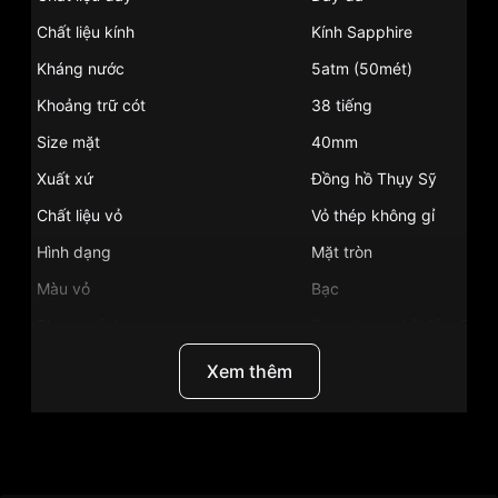
Chất liệu kính
Kính Sapphire
Kháng nước
5atm (50mét)
Khoảng trữ cót
38 tiếng
Size mặt
40mm
Xuất xứ
Đồng hồ Thụy Sỹ
Chất liệu vỏ
Vỏ thép không gỉ
Hình dạng
Mặt tròn
Màu vỏ
Bạc
Phong cách
Sang trọng, Lộ đáy, Phiên
Tính năng
Giờ, phút, giây, Lịch ngà
Xem thêm
Độ dầy
12.5mm
Màu mặt
Mặt trắng
Những sản phẩm tương tự
"Frederique Constant
Thương Hiệu
Frederique Constant
FC-350HS5B6":