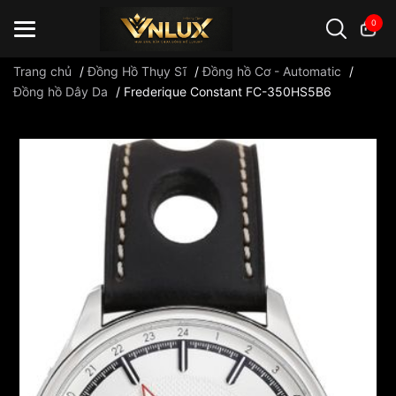
0
Trang chủ
/
Đồng Hồ Thụy Sĩ
/
Đồng hồ Cơ - Automatic
/
Đồng hồ Dây Da
/
Frederique Constant FC-350HS5B6
Đồng hồ casio
đồng hồ G-Shock
đồng hồ Orient
...