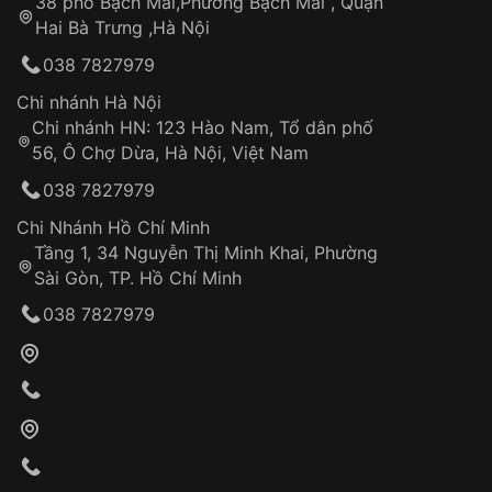
38 phố Bạch Mai,Phường Bạch Mai , Quận
Tự ý sửa chữa
Hai Bà Trưng ,Hà Nội
Can thiệp tại các nơi không thuộc hệ
038 7827979
thống VNLUX
Hotline: 0585 215 215
Chi nhánh Hà Nội
Chi nhánh HN: 123 Hào Nam, Tổ dân phố
Từ khóa SEO:
56, Ô Chợ Dừa, Hà Nội, Việt Nam
Hỗ trợ nhanh chóng – minh bạch
038 7827979
Đảm bảo quyền lợi khách hàng
Đồng hành cùng khách hàng trong suốt quá
Chi Nhánh Hồ Chí Minh
trình sử dụng
Tầng 1, 34 Nguyễn Thị Minh Khai, Phường
Sài Gòn, TP. Hồ Chí Minh
Giao hàng tận nơi
038 7827979
Khách hàng kiểm tra và thanh toán trực tiếp
cho nhân viên giao hàng
Xác nhận đơn hàng và thanh toán
VNLUX tiến hành giao hàng đến địa chỉ yêu
cầu