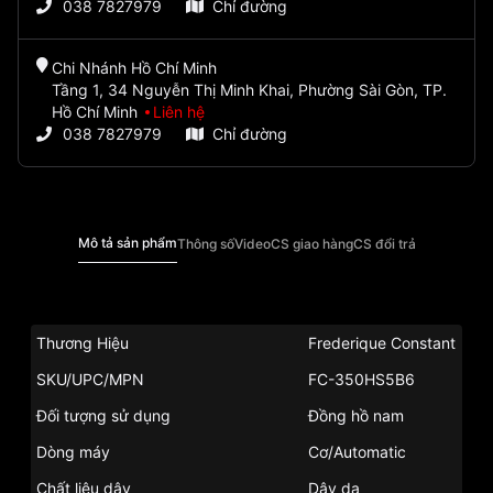
038 7827979
Chỉ đường
Chi Nhánh Hồ Chí Minh
Tầng 1, 34 Nguyễn Thị Minh Khai, Phường Sài Gòn, TP.
Hồ Chí Minh
Liên hệ
038 7827979
Chỉ đường
Mô tả sản phẩm
Thông số
Video
CS giao hàng
CS đổi trả
Thương Hiệu
Frederique Constant
SKU/UPC/MPN
FC-350HS5B6
Đối tượng sử dụng
Đồng hồ nam
Dòng máy
Cơ/Automatic
Chất liệu dây
Dây da