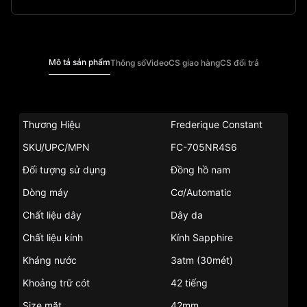
Mô tả sản phẩm
Thông số
Video
CS giao hàng
CS đổi trả
Thương Hiệu
Frederique Constant
SKU/UPC/MPN
FC-705NR4S6
Đối tượng sử dụng
Đồng hồ nam
Dòng máy
Cơ/Automatic
Chất liệu dây
Dây da
Chất liệu kính
Kính Sapphire
Kháng nước
3atm (30mét)
Khoảng trữ cót
42 tiếng
Size mặt
42mm