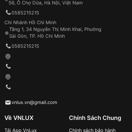
56, Ô Chợ Dừa, Hà Nội, Việt Nam
Hỗ trợ nhanh chóng – minh bạch
0585215215
Đảm bảo quyền lợi khách hàng
Đồng hành cùng khách hàng trong suốt quá
Chi Nhánh Hồ Chí Minh
trình sử dụng
Tầng 1, 34 Nguyễn Thị Minh Khai, Phường
Sài Gòn, TP. Hồ Chí Minh
Giao hàng tận nơi
0585215215
Khách hàng kiểm tra và thanh toán trực tiếp
cho nhân viên giao hàng
Xác nhận đơn hàng và thanh toán
VNLUX tiến hành giao hàng đến địa chỉ yêu
cầu
Từ khóa SEO:
vnlux.vn@gmail.com
Về VNLUX
Chính Sách Chung
Tải App VnLux
Chính sách bảo hành