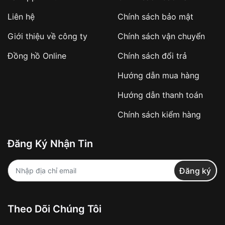
Áp dụng với các đơn hàng giá trị cao hoặc
Liên hệ
Chính sách bảo mật
sản phẩm đặc biệt
Khách hàng cần
đặt cọc trước 10% giá trị đơn
Giới thiệu về công ty
Chính sách vận chuyển
hàng
Số tiền còn lại thanh toán khi nhận hàng hoặc
Đồng hồ Online
Chính sách đổi trả
theo thỏa thuận
Hướng dẫn mua hàng
Lợi ích của việc đặt cọc:
Hướng dẫn thanh toán
✔️ Đảm bảo xử lý đơn hàng nhanh chóng
Chính sách kiểm hàng
✔️ Hạn chế tình trạng hủy đơn không mong
muốn
Đăng Ký Nhận Tin
Từ khóa SEO:
Đăng ký
Khách hàng được
kiểm tra hàng trước khi
Theo Dõi Chúng Tôi
thanh toán