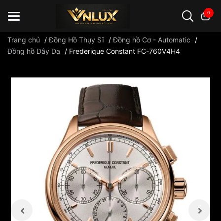
0
Trang chủ
/
Đồng Hồ Thụy Sĩ
/
Đồng hồ Cơ - Automatic
/
Đồng hồ Dây Da
/
Frederique Constant FC-760V4H4
Đồng hồ casio
đồng hồ G-Shock
đồng hồ Orient
...