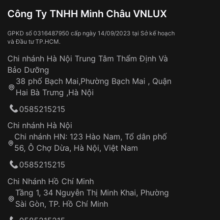
Đồng hồ bị hư hỏng do:
Công Ty TNHH Minh Châu VNLUX
Va đập, rơi vỡ
Thời gian vận chuyển trung bình:
Tai nạn hoặc tác động từ bên ngoài
3 – 5 ngày
GPKD số 0316487950 cấp ngày 14/09/2023 tại Sở kế hoạch
và Đầu tư TP.HCM.
làm việc
Hao mòn tự nhiên theo thời gian:
Áp dụng cho tất cả tỉnh thành trên toàn quốc
Dây đeo
Chi nhánh Hà Nội Trung Tâm Thẩm Định Và
Thời gian tính từ khi xác nhận đơn hàng thành
Vỏ đồng hồ
Bảo Dưỡng
công
Sản phẩm đã bị:
38 phố Bạch Mai,Phường Bạch Mai , Quận
Tự ý sửa chữa
Hai Bà Trưng ,Hà Nội
Can thiệp tại các nơi không thuộc hệ
0585215215
thống VNLUX
Hotline: 0585 215 215
Chi nhánh Hà Nội
Chi nhánh HN: 123 Hào Nam, Tổ dân phố
Từ khóa SEO:
56, Ô Chợ Dừa, Hà Nội, Việt Nam
Hỗ trợ nhanh chóng – minh bạch
0585215215
Đảm bảo quyền lợi khách hàng
Đồng hành cùng khách hàng trong suốt quá
Chi Nhánh Hồ Chí Minh
trình sử dụng
Tầng 1, 34 Nguyễn Thị Minh Khai, Phường
Sài Gòn, TP. Hồ Chí Minh
Giao hàng tận nơi