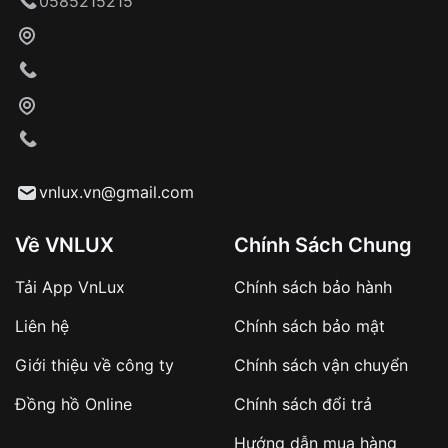
0585215215
Khách hàng kiểm tra và thanh toán trực tiếp
cho nhân viên giao hàng
Xác nhận đơn hàng và thanh toán
VNLUX tiến hành giao hàng đến địa chỉ yêu
cầu
Từ khóa SEO:
vnlux.vn@gmail.com
Về VNLUX
Chính Sách Chung
Tải App VnLux
Chính sách bảo hành
Áp dụng với các đơn hàng giá trị cao hoặc
Liên hệ
Chính sách bảo mật
sản phẩm đặc biệt
Khách hàng cần
đặt cọc trước 10% giá trị đơn
Giới thiệu về công ty
Chính sách vận chuyển
hàng
Số tiền còn lại thanh toán khi nhận hàng hoặc
Đồng hồ Online
Chính sách đổi trả
theo thỏa thuận
Hướng dẫn mua hàng