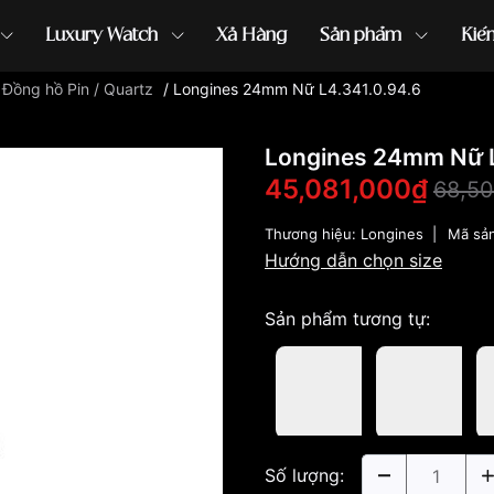
Luxury Watch
Xả Hàng
Sản phẩm
Kiế
/
Đồng hồ Pin / Quartz
/
Longines 24mm Nữ L4.341.0.94.6
ồng hồ G-Shock
đồng hồ Orient
...
Longines 24mm Nữ L
45,081,000₫
68,5
Thương hiệu:
Longines
|
Mã sả
Hướng dẫn chọn size
Sản phẩm tương tự:
Số lượng: