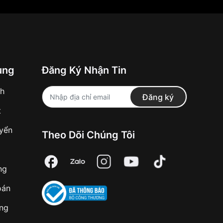
ung
Đăng Ký Nhận Tin
nh
Đăng ký
t
uyển
Theo Dõi Chúng Tôi
ng
oán
àng