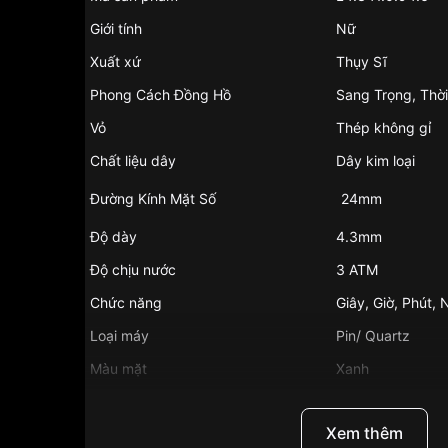
Giới tính
Nữ
Xuất xứ
Thụy Sĩ
Phong Cách Đồng Hồ
Sang Trọng, Thời
Vỏ
Thép không gỉ
Chất liệu dây
Dây kim loại
Đường Kính Mặt Số
24mm
Độ dày
4.3mm
Độ chịu nước
3 ATM
Chức năng
Giây, Giờ, Phút,
Loại máy
Pin/ Quartz
Màu mặt
Xanh
Chất liệu mặt kính
Kính Sapphire
Những sản phẩm tương tự
"Longines 24mm Nữ 
Xem thêm