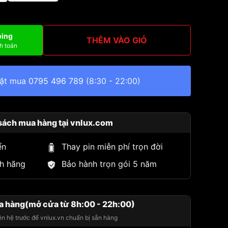
ping
THÊM VÀO GIỎ
h toán
đặt mua
0795 496 789
(8:30 - 22:00)
sách mua hàng tại vnlux.com
ển
Thay pin miễn phí trọn đời
h hãng
Bảo hành trọn gói 5 năm
a hàng(mở cửa từ 8h:00 - 22h:00)
iên hệ trước để vnlux.vn chuẩn bị sẵn hàng