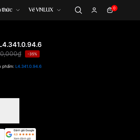
0
n thức
Về VNLUX
4.341.0.94.6
00,000₫
-35%
n phẩm:
L4.341.0.94.6