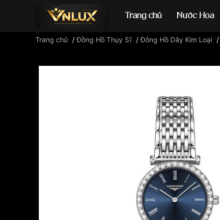
Trang chủ
Nước Hoa
Trang chủ
/
Đồng Hồ Thụy Sĩ
/
Đông Hồ Dây Kim Loại
Đồng hồ casio
đ