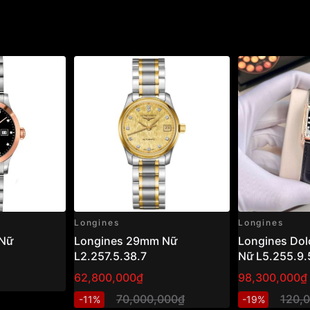
Longines
Longines
 Nữ
Longines 29mm Nữ
Longines Do
L2.257.5.38.7
Nữ L5.255.9.
Gold 18K – S
62,800,000₫
98,300,000₫
70,000,000₫
120,
-11%
-19%