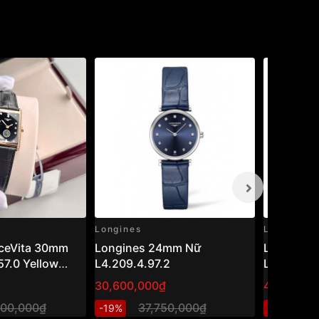
Longines
Longines
lceVita 30mm
Longines 24mm Nữ
Longines
57.0 Yellow
L4.209.4.97.2
L2.320.5.
wiss Made
30,600,000₫
44,800,0
000,000₫
37,750,000₫
74
-19%
-40%