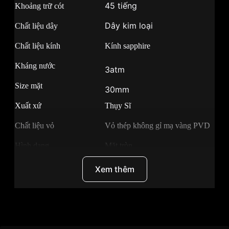
45 tiếng
Khoảng trữ cót
Dây kim loại
Chất liệu dây
Chất liệu kính
Kính sapphire
Kháng nước
3atm
Size mặt
30mm
Xuất xứ
Thụy Sĩ
Chất liệu vỏ
Vỏ thép không gỉ mạ vàng PVD
Hình dạng
Mặt tròn
Màu vỏ
Xem thêm
Bạc
Phong cách
Sang trọng
Tính năng
Giờ, phút, giây, lịch ngày
Thương Hiệu
Longines
Độ dày