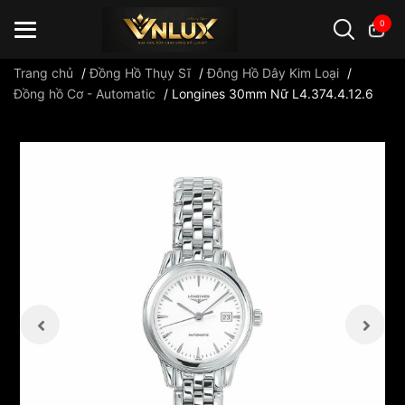
0
Trang chủ
/
Đồng Hồ Thụy Sĩ
/
Đông Hồ Dây Kim Loại
/
Đồng hồ Cơ - Automatic
/
Longines 30mm Nữ L4.374.4.12.6
Đồng hồ casio
đồng hồ G-Shock
đồng hồ Orient
...