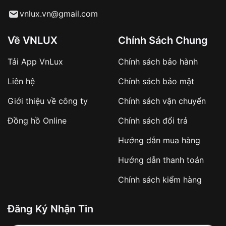
Từ khóa SEO:
vnlux.vn@gmail.com
Về VNLUX
Chính Sách Chung
Tải App VnLux
Chính sách bảo hành
Áp dụng với các đơn hàng giá trị cao hoặc
Liên hệ
Chính sách bảo mật
sản phẩm đặc biệt
Khách hàng cần
đặt cọc trước 10% giá trị đơn
Giới thiệu về công ty
Chính sách vận chuyển
hàng
Số tiền còn lại thanh toán khi nhận hàng hoặc
Đồng hồ Online
Chính sách đổi trả
theo thỏa thuận
Hướng dẫn mua hàng
Lợi ích của việc đặt cọc:
Hướng dẫn thanh toán
✔️ Đảm bảo xử lý đơn hàng nhanh chóng
Chính sách kiểm hàng
✔️ Hạn chế tình trạng hủy đơn không mong
muốn
Đăng Ký Nhận Tin
Từ khóa SEO: