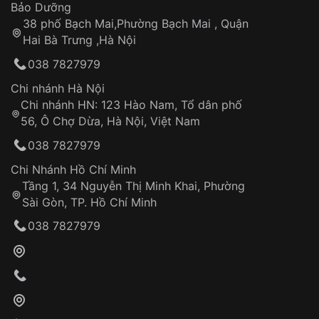
Thời gian tính từ khi xác nhận đơn hàng thành
Vỏ đồng hồ
Bảo Dưỡng
công
Sản phẩm đã bị:
38 phố Bạch Mai,Phường Bạch Mai , Quận
Tự ý sửa chữa
Hai Bà Trưng ,Hà Nội
Can thiệp tại các nơi không thuộc hệ
038 7827979
thống VNLUX
Hotline: 0585 215 215
Chi nhánh Hà Nội
Chi nhánh HN: 123 Hào Nam, Tổ dân phố
Từ khóa SEO:
56, Ô Chợ Dừa, Hà Nội, Việt Nam
Hỗ trợ nhanh chóng – minh bạch
038 7827979
Đảm bảo quyền lợi khách hàng
Đồng hành cùng khách hàng trong suốt quá
Chi Nhánh Hồ Chí Minh
trình sử dụng
Tầng 1, 34 Nguyễn Thị Minh Khai, Phường
Sài Gòn, TP. Hồ Chí Minh
Giao hàng tận nơi
038 7827979
Khách hàng kiểm tra và thanh toán trực tiếp
cho nhân viên giao hàng
Xác nhận đơn hàng và thanh toán
VNLUX tiến hành giao hàng đến địa chỉ yêu