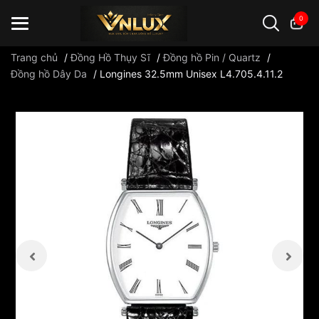
0
Trang chủ
/
Đồng Hồ Thụy Sĩ
/
Đồng hồ Pin / Quartz
/
Đồng hồ Dây Da
/
Longines 32.5mm Unisex L4.705.4.11.2
Đồng hồ casio
đồng hồ G-Shock
đồng hồ Orient
...