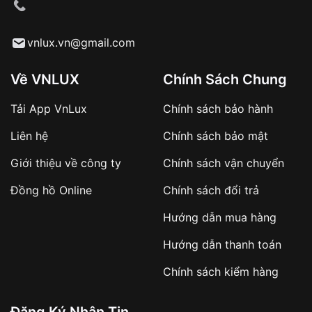
cầu
Từ khóa SEO:
vnlux.vn@gmail.com
Về VNLUX
Chính Sách Chung
Tải App VnLux
Chính sách bảo hành
Áp dụng với các đơn hàng giá trị cao hoặc
Liên hệ
Chính sách bảo mật
sản phẩm đặc biệt
Khách hàng cần
đặt cọc trước 10% giá trị đơn
Giới thiệu về công ty
Chính sách vận chuyển
hàng
Số tiền còn lại thanh toán khi nhận hàng hoặc
Đồng hồ Online
Chính sách đổi trả
theo thỏa thuận
Hướng dẫn mua hàng
Lợi ích của việc đặt cọc:
Hướng dẫn thanh toán
✔️ Đảm bảo xử lý đơn hàng nhanh chóng
Chính sách kiểm hàng
✔️ Hạn chế tình trạng hủy đơn không mong
muốn
Đăng Ký Nhận Tin