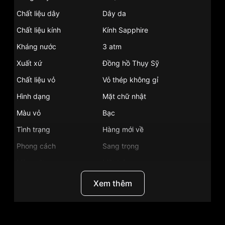
Chất liệu dây
Dây da
Chất liệu kính
Kính Sapphire
Kháng nước
3 atm
Xuất xứ
Đồng hồ Thụy Sỹ
Chất liệu vỏ
Vỏ thép không gỉ
Hình dạng
Mặt chữ nhật
Màu vỏ
Bạc
Tình trạng
Hàng mới về
Phong cách
Sang trọng
Màu mặt
Mặt trắng
Những sản phẩm tương tự
"Longines 32.5mm
Xem thêm
Unisex L4.705.4.11.2":