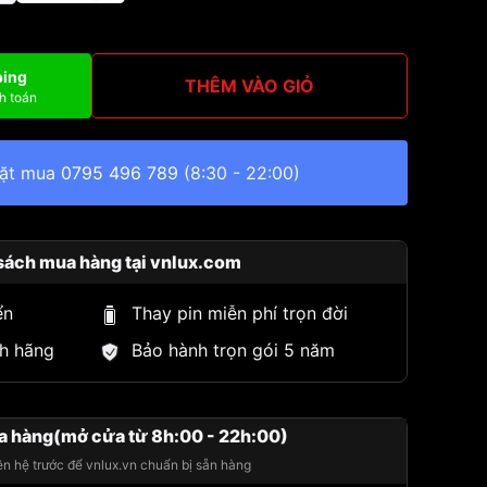
ping
THÊM VÀO GIỎ
h toán
đặt mua
0795 496 789
(8:30 - 22:00)
sách mua hàng tại vnlux.com
ển
Thay pin miễn phí trọn đời
h hãng
Bảo hành trọn gói 5 năm
a hàng(mở cửa từ 8h:00 - 22h:00)
iên hệ trước để vnlux.vn chuẩn bị sẵn hàng