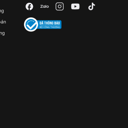
ng
oán
àng