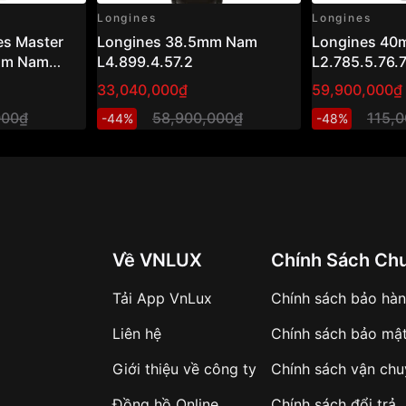
Longines
Longines
es Master
Longines 38.5mm Nam
Longines 4
5mm Nam
L4.899.4.57.2
L2.785.5.76.
33,040,000₫
59,900,000₫
000₫
58,900,000₫
115,
-44%
-48%
Về VNLUX
Chính Sách Ch
Tải App VnLux
Chính sách bảo hà
Liên hệ
Chính sách bảo mậ
Giới thiệu về công ty
Chính sách vận ch
Đồng hồ Online
Chính sách đổi trả