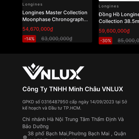
Longines
Longines
Longines Master Collection
Đồng Hồ Longin
Moonphase Chronograph
Collection 38.
Gold Cap 38.5mm Ref:
L2.755.5.99.7
54,670,000₫
59,600,000₫
L2.628.5.11.7 (L26285117) –
63,000,000₫
-14%
Swiss Made
85,000,
-30%
Công Ty TNHH Minh Châu VNLUX
GPKD số 0316487950 cấp ngày 14/09/2023 tại Sở
kế hoạch và Đầu tư TP.HCM.
Chi nhánh Hà Nội Trung Tâm Thẩm Định Và
Bảo Dưỡng
38 phố Bạch Mai,Phường Bạch Mai , Quận