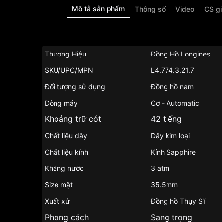
Mô tả sản phẩm
Thông số
Video
CS g
Thương Hiệu
Đồng Hồ Longines
SKU/UPC/MPN
L4.774.3.21.7
Đối tượng sử dụng
Đồng hồ nam
Dòng máy
Cơ - Automatic
Khoảng trữ cót
42 tiếng
Chất liệu dây
Dây kim loại
Chất liệu kính
Kính Sapphire
Kháng nước
3 atm
Size mặt
35.5mm
Xuất xứ
Đồng hồ Thụy Sĩ
Phong cách
Sang trọng