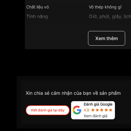
Chất liệu vỏ
Vỏ thép không gỉ
Tính năng
Giờ, phút, giây, lịc
Hình dạng
Mặt tròn
Độ dày
7.5mm
Xem thêm
Màu mặt
Mặt trắng
Màu vỏ
Vàng
Những sản phẩm tương tự
"Longines 35.5mm N
Xin chia sẻ cảm nhận của bạn về sản phẩm
Viết đánh giá tại đây