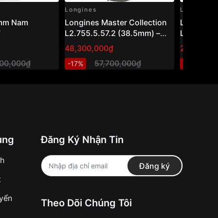
Longines
Longines
0mm Nam
Longines Master Collection
Longines
7
L2.755.5.57.2 (38.5mm) –
L3.843.4.
Đồng hồ nam vàng 18K đính
48,300,000₫
27,250,0
kim cương, phong cách
000,000₫
57,700,000₫
3
-17%
-11%
Dress Watch Thụy Sỹ
ung
Đăng Ký Nhận Tin
nh
Đăng ký
t
uyển
Theo Dõi Chúng Tôi