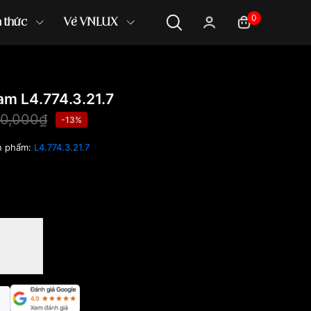
0
n thức
Về VNLUX
m L4.774.3.21.7
00,000₫
-13%
n phẩm:
L4.774.3.21.7