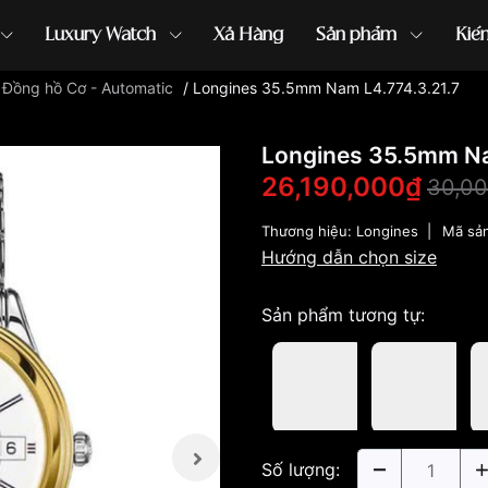
Luxury Watch
Xả Hàng
Sản phẩm
Kiế
/
Đồng hồ Cơ - Automatic
/
Longines 35.5mm Nam L4.774.3.21.7
ồng hồ G-Shock
đồng hồ Orient
...
Longines 35.5mm Na
26,190,000₫
30,0
Thương hiệu:
Longines
|
Mã sả
Hướng dẫn chọn size
Sản phẩm tương tự:
Số lượng: