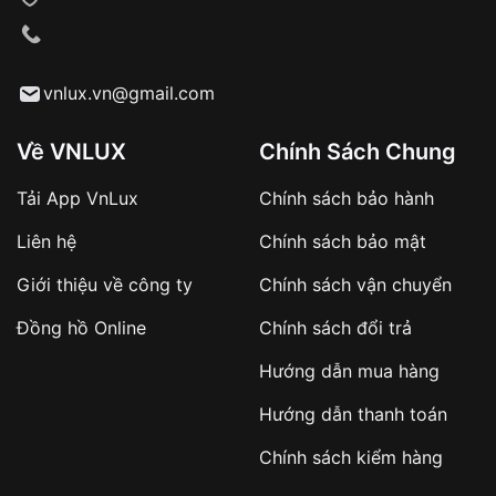
VNLUX tiến hành giao hàng đến địa chỉ yêu
cầu
Từ khóa SEO:
vnlux.vn@gmail.com
Về VNLUX
Chính Sách Chung
Tải App VnLux
Chính sách bảo hành
Áp dụng với các đơn hàng giá trị cao hoặc
Liên hệ
Chính sách bảo mật
sản phẩm đặc biệt
Khách hàng cần
đặt cọc trước 10% giá trị đơn
Giới thiệu về công ty
Chính sách vận chuyển
hàng
Số tiền còn lại thanh toán khi nhận hàng hoặc
Đồng hồ Online
Chính sách đổi trả
theo thỏa thuận
Hướng dẫn mua hàng
Lợi ích của việc đặt cọc:
Hướng dẫn thanh toán
✔️ Đảm bảo xử lý đơn hàng nhanh chóng
Chính sách kiểm hàng
✔️ Hạn chế tình trạng hủy đơn không mong
muốn