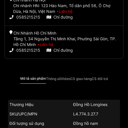
Chi nhánh HN: 123 Hào Nam, Tổ dân phố 56, Ô Chợ
Dừa, Hà Nội, Việt Nam
Liên hệ
0585215215
Chỉ đường
Chi Nhánh Hồ Chí Minh
Tầng 1, 34 Nguyễn Thị Minh Khai, Phường Sài Gòn, TP.
Hồ Chí Minh
Liên hệ
0585215215
Chỉ đường
Mô tả sản phẩm
Thông số
Video
CS giao hàng
CS đổi trả
Thương Hiệu
Đồng Hồ Longines
SKU/UPC/MPN
L4.774.3.27.7
Đối tượng sử dụng
Đồng hồ nam