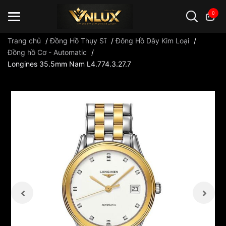
0
Trang chủ
/
Đồng Hồ Thụy Sĩ
/
Đông Hồ Dây Kim Loại
/
Đồng hồ Cơ - Automatic
/
Longines 35.5mm Nam L4.774.3.27.7
Đồng hồ casio
đồng hồ G-Shock
đồng hồ Orient
...