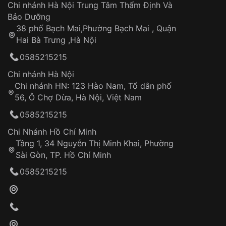
Áp dụng cho tất cả tỉnh thành trên toàn quốc
Dây đeo
Chi nhánh Hà Nội Trung Tâm Thẩm Định Và
Thời gian tính từ khi xác nhận đơn hàng thành
Vỏ đồng hồ
Bảo Dưỡng
công
Sản phẩm đã bị:
38 phố Bạch Mai,Phường Bạch Mai , Quận
Tự ý sửa chữa
Hai Bà Trưng ,Hà Nội
Can thiệp tại các nơi không thuộc hệ
0585215215
thống VNLUX
Hotline: 0585 215 215
Chi nhánh Hà Nội
Chi nhánh HN: 123 Hào Nam, Tổ dân phố
Từ khóa SEO:
56, Ô Chợ Dừa, Hà Nội, Việt Nam
Hỗ trợ nhanh chóng – minh bạch
0585215215
Đảm bảo quyền lợi khách hàng
Đồng hành cùng khách hàng trong suốt quá
Chi Nhánh Hồ Chí Minh
trình sử dụng
Tầng 1, 34 Nguyễn Thị Minh Khai, Phường
Sài Gòn, TP. Hồ Chí Minh
Giao hàng tận nơi
0585215215
Khách hàng kiểm tra và thanh toán trực tiếp
cho nhân viên giao hàng
Xác nhận đơn hàng và thanh toán