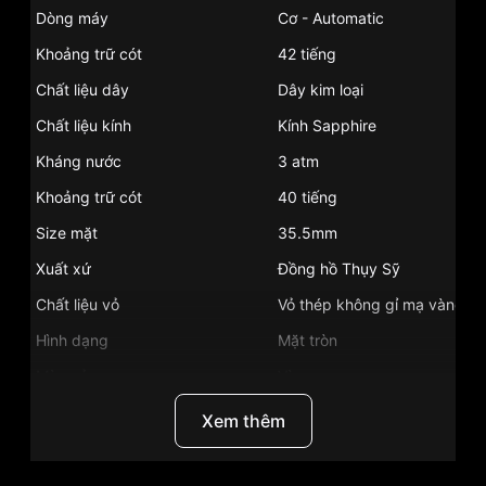
Dòng máy
Cơ - Automatic
Khoảng trữ cót
42 tiếng
Chất liệu dây
Dây kim loại
Chất liệu kính
Kính Sapphire
Kháng nước
3 atm
Khoảng trữ cót
40 tiếng
Size mặt
35.5mm
Xuất xứ
Đồng hồ Thụy Sỹ
Chất liệu vỏ
Vỏ thép không gỉ mạ vàng P
Hình dạng
Mặt tròn
Màu vỏ
Vàng
Phong cách
Sang trọng
Xem thêm
Tính năng
Giờ, phút, giây, lịch ngày
Độ dầy
7.5mm