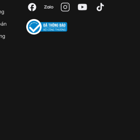
ng
oán
àng