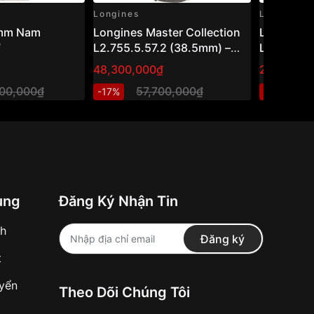
Longines
Longines
0mm Nam
Longines Master Collection
Longines
7
L2.755.5.57.2 (38.5mm) –
L3.843.4.
Đồng hồ nam vàng 18K đính
48,300,000₫
27,250,0
kim cương, phong cách
000,000₫
57,700,000₫
3
-17%
-11%
Dress Watch Thụy Sỹ
ung
Đăng Ký Nhận Tin
nh
Đăng ký
t
uyển
Theo Dõi Chúng Tôi