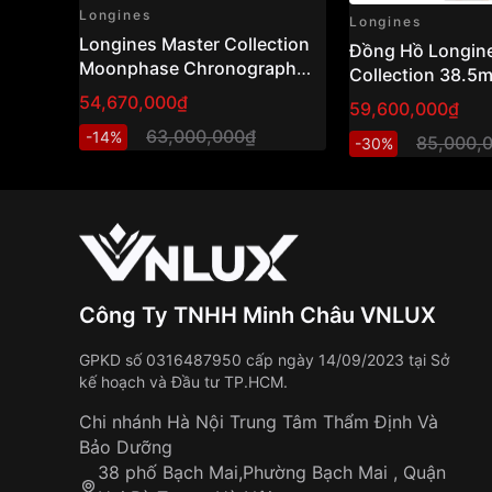
Longines
Longines
Longines Master Collection
Đồng Hồ Longin
Moonphase Chronograph
Collection 38.
Gold Cap 38.5mm Ref:
L2.755.5.99.7
54,670,000₫
59,600,000₫
L2.628.5.11.7 (L26285117) –
63,000,000₫
-14%
Swiss Made
85,000,
-30%
Công Ty TNHH Minh Châu VNLUX
GPKD số 0316487950 cấp ngày 14/09/2023 tại Sở
kế hoạch và Đầu tư TP.HCM.
Chi nhánh Hà Nội Trung Tâm Thẩm Định Và
Bảo Dưỡng
38 phố Bạch Mai,Phường Bạch Mai , Quận