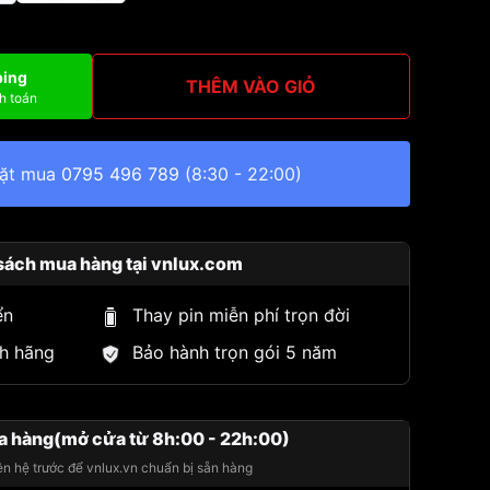
ping
THÊM VÀO GIỎ
h toán
đặt mua
0795 496 789
(8:30 - 22:00)
sách mua hàng tại vnlux.com
ển
Thay pin miễn phí trọn đời
h hãng
Bảo hành trọn gói 5 năm
a hàng(mở cửa từ 8h:00 - 22h:00)
iên hệ trước để vnlux.vn chuẩn bị sẵn hàng