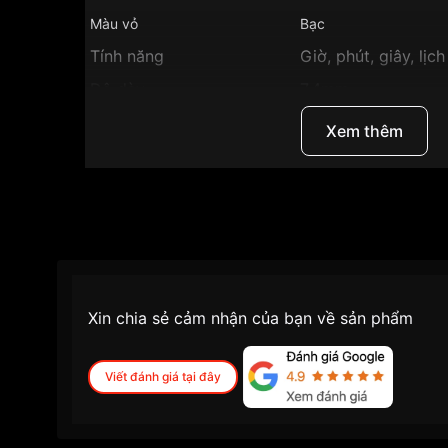
Màu vỏ
Bạc
Tính năng
Giờ, phút, giây, lịc
Độ dày
7.4mm
Màu mặt
Mặt đen
Xem thêm
Những sản phẩm tương tự
"Longines 35.5mm N
Xin chia sẻ cảm nhận của bạn về sản phẩm
Viết đánh giá tại đây