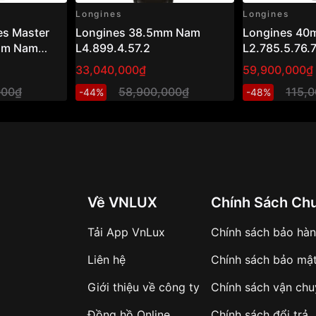
Longines
Longines
es Master
Longines 38.5mm Nam
Longines 4
5mm Nam
L4.899.4.57.2
L2.785.5.76.
33,040,000₫
59,900,000₫
000₫
58,900,000₫
115,
-44%
-48%
Về VNLUX
Chính Sách Ch
Tải App VnLux
Chính sách bảo hà
Liên hệ
Chính sách bảo mậ
Giới thiệu về công ty
Chính sách vận ch
Đồng hồ Online
Chính sách đổi trả