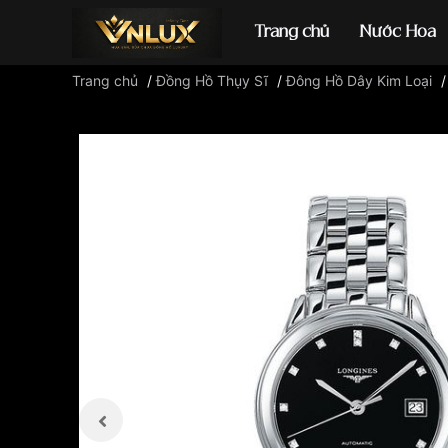
Trang chủ
Nước Hoa
Trang chủ
/
Đồng Hồ Thụy Sĩ
/
Đông Hồ Dây Kim Loại
Đồng hồ casio
đ