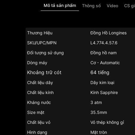
Mô tả sản phẩm
Thông số
Video
CS g
Thương Hiệu
Đồng Hồ Longines
SKU/UPC/MPN
L4.774.4.57.6
Đối tượng sử dụng
Đồng hồ nam
Dòng máy
Cơ - Automatic
Khoảng trữ cót
64 tiếng
Chất liệu dây
Dây kim loại
Chất liệu kính
Kính Sapphire
Kháng nước
3 atm
Size mặt
35.5mm
Chất liệu vỏ
Vỏ thép không gỉ
Hình dạng
Mặt tròn