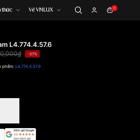
0
n thức
Về VNLUX
m L4.774.4.57.6
0,000₫
-37%
n phẩm:
L4.774.4.57.6