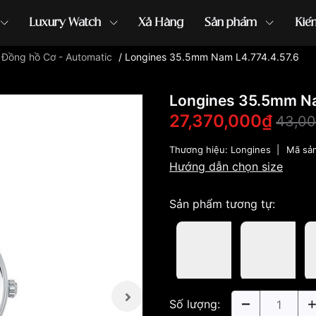
Luxury Watch
Xả Hàng
Sản phẩm
Kiế
/
Đồng hồ Cơ - Automatic
/
Longines 35.5mm Nam L4.774.4.57.6
ồng hồ G-Shock
đồng hồ Orient
...
Longines 35.5mm Na
27,370,000₫
43,00
Thương hiệu:
Longines
|
Mã sả
Hướng dẫn chọn size
Sản phẩm tương tự:
Số lượng: