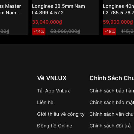
es Master
Longines 38.5mm Nam
Longines 4
5mm Nam
L4.899.4.57.2
L2.785.5.76.
33,040,000₫
59,900,000₫
000₫
58,900,000₫
115,
-44%
-48%
Về VNLUX
Chính Sách Ch
Tải App VnLux
Chính sách bảo hà
Liên hệ
Chính sách bảo mậ
Giới thiệu về công ty
Chính sách vận ch
Đồng hồ Online
Chính sách đổi trả