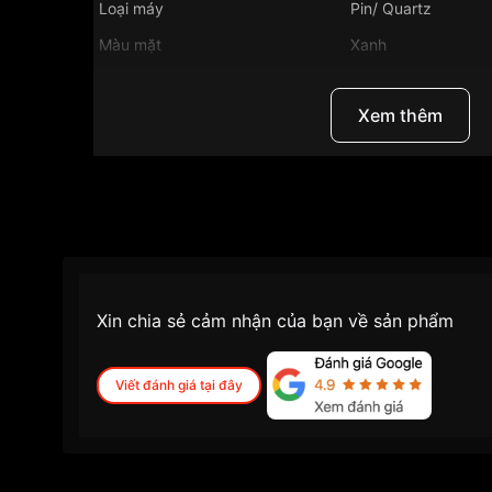
Loại máy
Pin/ Quartz
Màu mặt
Xanh
Chất liệu mặt kính
Kính Sapphire
Những sản phẩm tương tự
"Longines 36mm Nam
Xem thêm
Xin chia sẻ cảm nhận của bạn về sản phẩm
Viết đánh giá tại đây