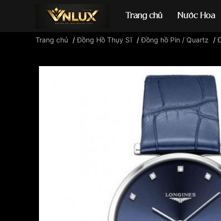
Trang chủ
Nước Hoa
Trang chủ
/
Đồng Hồ Thụy Sĩ
/
Đồng hồ Pin / Quartz
/
Đồng hồ casio
đ