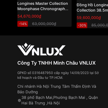
Longines Master Collection
Đồng Hồ Longin
Moonphase Chronograph
Collection 38.
Gold Cap 38.5mm Ref:
L2.755.5.99.7
54,670,000₫
59,600,000₫
L2.628.5.11.7 (L26285117) –
63,000,000₫
-14%
Swiss Made
85,000,
-30%
Công Ty TNHH Minh Châu VNLUX
GPKD số 0316487950 cấp ngày 14/09/2023 tại Sở
kế hoạch và Đầu tư TP.HCM.
Chi nhánh Hà Nội Trung Tâm Thẩm Định Và
Bảo Dưỡng
38 phố Bạch Mai,Phường Bạch Mai , Quận
Hai Bà Trưng ,Hà Nội