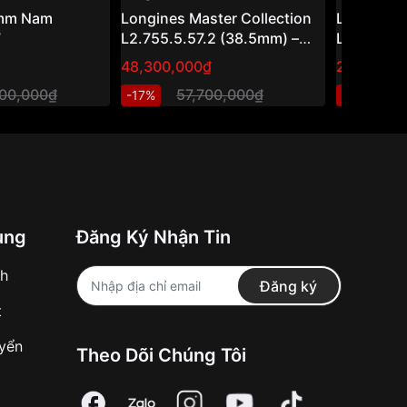
0mm Nam
Longines Master Collection
Longines
7
L2.755.5.57.2 (38.5mm) –
L3.843.4.
Đồng hồ nam vàng 18K đính
48,300,000₫
27,250,0
kim cương, phong cách
000,000₫
57,700,000₫
3
-17%
-11%
Dress Watch Thụy Sỹ
ung
Đăng Ký Nhận Tin
nh
Đăng ký
t
uyển
Theo Dõi Chúng Tôi