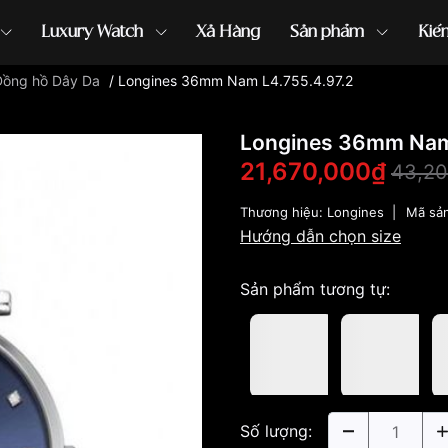
Luxury Watch
Xả Hàng
Sản phẩm
Kiế
Đồng hồ Dây Da
/
Longines 36mm Nam L4.755.4.97.2
ồng hồ G-Shock
đồng hồ Orient
...
Longines 36mm Nam 
21,670,000₫
43,20
Thương hiệu:
Longines
|
Mã sả
Hướng dẫn chọn size
Sản phẩm tương tự:
Số lượng: