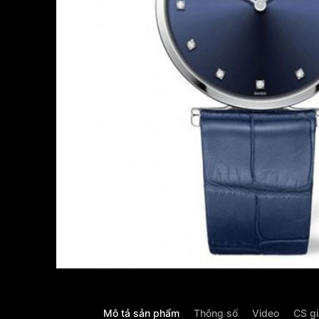
Mô tả sản phẩm
Thông số
Video
CS g