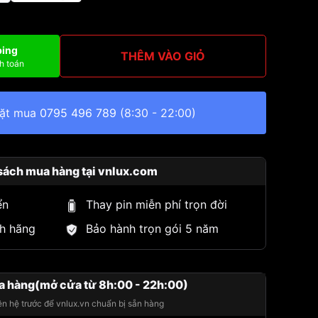
ping
THÊM VÀO GIỎ
h toán
đặt mua
0795 496 789
(8:30 - 22:00)
sách mua hàng tại vnlux.com
ển
Thay pin miễn phí trọn đời
h hãng
Bảo hành trọn gói 5 năm
a hàng(mở cửa từ 8h:00 - 22h:00)
iên hệ trước để vnlux.vn chuẩn bị sẵn hàng