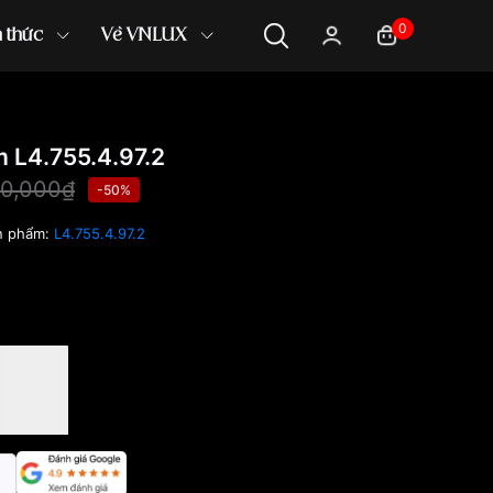
0
n thức
Về VNLUX
L4.755.4.97.2
0,000₫
-50%
n phẩm:
L4.755.4.97.2