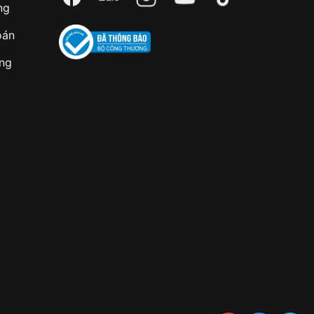
ng
oán
àng