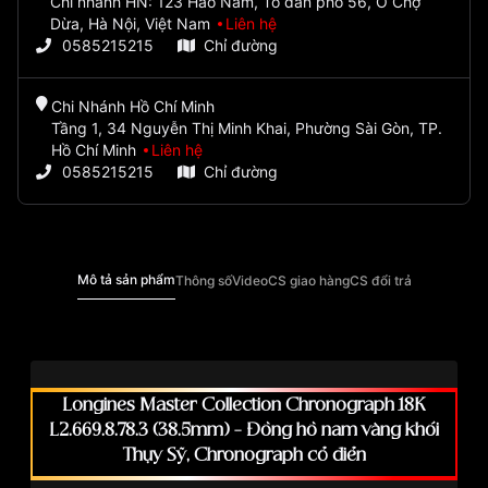
Chi nhánh HN: 123 Hào Nam, Tổ dân phố 56, Ô Chợ
Dừa, Hà Nội, Việt Nam
Liên hệ
0585215215
Chỉ đường
Chi Nhánh Hồ Chí Minh
Tầng 1, 34 Nguyễn Thị Minh Khai, Phường Sài Gòn, TP.
Hồ Chí Minh
Liên hệ
0585215215
Chỉ đường
Mô tả sản phẩm
Thông số
Video
CS giao hàng
CS đổi trả
Longines Master Collection Chronograph 18K
L2.669.8.78.3 (38.5mm) – Đồng hồ nam vàng khối
Thụy Sỹ, Chronograph cổ điển