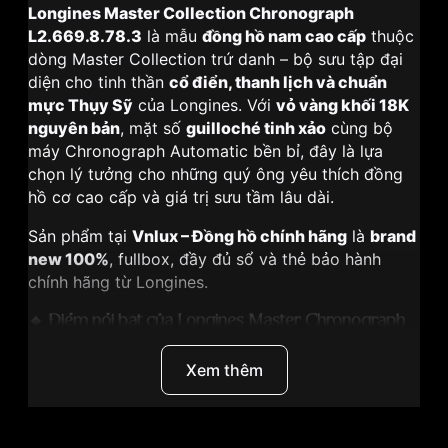
Longines Master Collection Chronograph
L2.669.8.78.3
là mẫu
đồng hồ nam cao cấp
thuộc
dòng Master Collection trứ danh – bộ sưu tập đại
diện cho tinh thần
cổ điển, thanh lịch và chuẩn
mực Thụy Sỹ
của Longines. Với
vỏ vàng khối 18K
nguyên bản
, mặt số
guilloché tinh xảo
cùng bộ
máy Chronograph Automatic bền bỉ, đây là lựa
chọn lý tưởng cho những quý ông yêu thích đồng
hồ cơ cao cấp và giá trị sưu tầm lâu dài.
Sản phẩm tại
Vnlux – Đồng hồ chính hãng
là
brand
new 100%
, fullbox, đầy đủ sổ và thẻ bảo hành
chính hãng từ Longines.
🔹 Điểm nổi bật của Longines Master Chronograph
L2.669.8.78.3
Xem thêm
Thuộc bộ sưu tập
Longines Master Collection
danh tiếng
Vỏ vàng khối 18K nguyên bản
, giá trị cao và