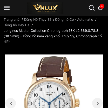
0
Trang chủ
/
Đồng Hồ Thụy Sĩ
/
Đồng hồ Cơ - Automatic
/
Đồng hồ Dây Da
/
Longines Master Collection Chronograph 18K L2.669.8.78.3
Đồng hồ casio
đồng hồ G-Shock
đồng hồ Orient
...
(38.5mm) – Đồng hồ nam vàng khối Thụy Sỹ, Chronograph cổ
điển