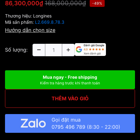
168,000,000₫
86,300,000₫
-49%
Thương hiệu:
Longines
Mã sản phẩm:
L2.669.8.78.3
Hướng dẫn chọn size
Số lượng:
Mua ngay - Free shipping
Kiểm tra hàng trước khi thanh toán
THÊM VÀO GIỎ
Gọi đặt mua
0795 496 789
(8:30 - 22:00)