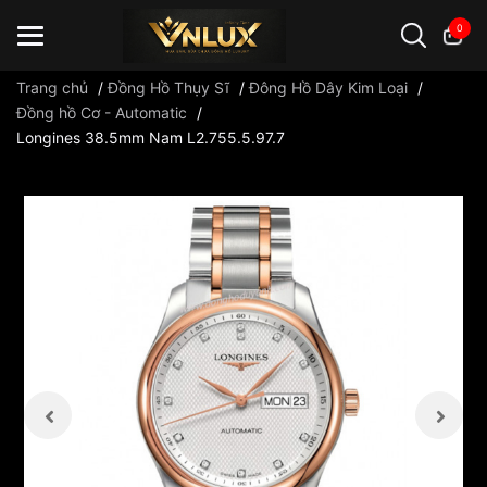
0
Trang chủ
/
Đồng Hồ Thụy Sĩ
/
Đông Hồ Dây Kim Loại
/
Đồng hồ Cơ - Automatic
/
Longines 38.5mm Nam L2.755.5.97.7
Đồng hồ casio
đồng hồ G-Shock
đồng hồ Orient
...