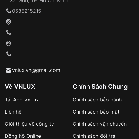
Sài Gòn, TP. Hồ Chí Minh
Giao hàng tận nơi
0585215215
Khách hàng kiểm tra và thanh toán trực tiếp
cho nhân viên giao hàng
Xác nhận đơn hàng và thanh toán
VNLUX tiến hành giao hàng đến địa chỉ yêu
cầu
Từ khóa SEO:
vnlux.vn@gmail.com
Về VNLUX
Chính Sách Chung
Tải App VnLux
Chính sách bảo hành
Áp dụng với các đơn hàng giá trị cao hoặc
Liên hệ
Chính sách bảo mật
sản phẩm đặc biệt
Khách hàng cần
đặt cọc trước 10% giá trị đơn
Giới thiệu về công ty
Chính sách vận chuyển
hàng
Số tiền còn lại thanh toán khi nhận hàng hoặc
Đồng hồ Online
Chính sách đổi trả