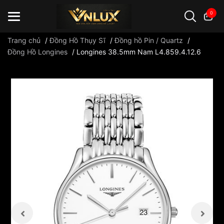
0
Trang chủ
/
Đồng Hồ Thụy Sĩ
/
Đồng hồ Pin / Quartz
/
Đồng Hồ Longines
/
Longines 38.5mm Nam L4.859.4.12.6
Đồng hồ casio
đồng hồ G-Shock
đồng hồ Orient
...