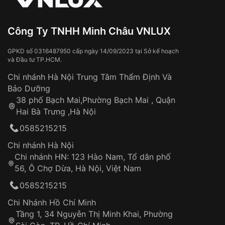
Đeo đồng hồ khi tắm nước nóng, xông
Xem thêm
hơi
Đồng hồ bị hư hỏng do:
Công Ty TNHH Minh Châu VNLUX
Va đập, rơi vỡ
Thời gian vận chuyển trung bình:
Tai nạn hoặc tác động từ bên ngoài
3 – 5 ngày
GPKD số 0316487950 cấp ngày 14/09/2023 tại Sở kế hoạch
và Đầu tư TP.HCM.
làm việc
Hao mòn tự nhiên theo thời gian:
Áp dụng cho tất cả tỉnh thành trên toàn quốc
Dây đeo
Chi nhánh Hà Nội Trung Tâm Thẩm Định Và
Thời gian tính từ khi xác nhận đơn hàng thành
Vỏ đồng hồ
Bảo Dưỡng
công
Sản phẩm đã bị:
38 phố Bạch Mai,Phường Bạch Mai , Quận
Tự ý sửa chữa
Hai Bà Trưng ,Hà Nội
Can thiệp tại các nơi không thuộc hệ
0585215215
thống VNLUX
Hotline: 0585 215 215
Chi nhánh Hà Nội
Chi nhánh HN: 123 Hào Nam, Tổ dân phố
Từ khóa SEO:
56, Ô Chợ Dừa, Hà Nội, Việt Nam
Hỗ trợ nhanh chóng – minh bạch
0585215215
Đảm bảo quyền lợi khách hàng
Đồng hành cùng khách hàng trong suốt quá
Chi Nhánh Hồ Chí Minh
trình sử dụng
Tầng 1, 34 Nguyễn Thị Minh Khai, Phường