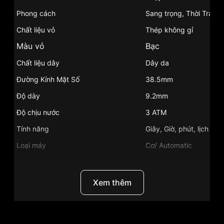
Phong cách
Sang trọng, Thời Trang
Chất liệu vỏ
Thép không gỉ
Màu vỏ
Bạc
Chất liệu dây
Dây da
Đường Kính Mặt Số
38.5mm
Độ dày
9.2mm
Độ chịu nước
3 ATM
Tính năng
Giây, Giờ, phút, lịch ngà
Loại máy
Cơ/ Automatic
Khoảng trữ cót
38 tiếng
Màu mặt
Mặt xanh
Xem thêm
Chất liệu mặt kính
Kính Sapphire
Những sản phẩm tương tự
"Longines 38.5mm
Nam L4.899.4.92.2":