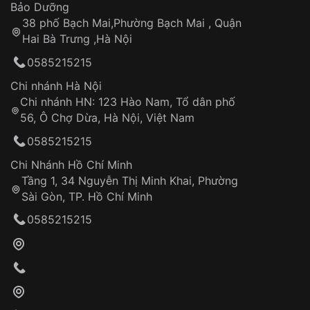
Thời gian tính từ khi xác nhận đơn hàng thành
Vỏ đồng hồ
Bảo Dưỡng
công
Sản phẩm đã bị:
38 phố Bạch Mai,Phường Bạch Mai , Quận
Tự ý sửa chữa
Hai Bà Trưng ,Hà Nội
Can thiệp tại các nơi không thuộc hệ
0585215215
thống VNLUX
Hotline: 0585 215 215
Chi nhánh Hà Nội
Chi nhánh HN: 123 Hào Nam, Tổ dân phố
Từ khóa SEO:
56, Ô Chợ Dừa, Hà Nội, Việt Nam
Hỗ trợ nhanh chóng – minh bạch
0585215215
Đảm bảo quyền lợi khách hàng
Đồng hành cùng khách hàng trong suốt quá
Chi Nhánh Hồ Chí Minh
trình sử dụng
Tầng 1, 34 Nguyễn Thị Minh Khai, Phường
Sài Gòn, TP. Hồ Chí Minh
Giao hàng tận nơi
0585215215
Khách hàng kiểm tra và thanh toán trực tiếp
cho nhân viên giao hàng
Xác nhận đơn hàng và thanh toán
VNLUX tiến hành giao hàng đến địa chỉ yêu