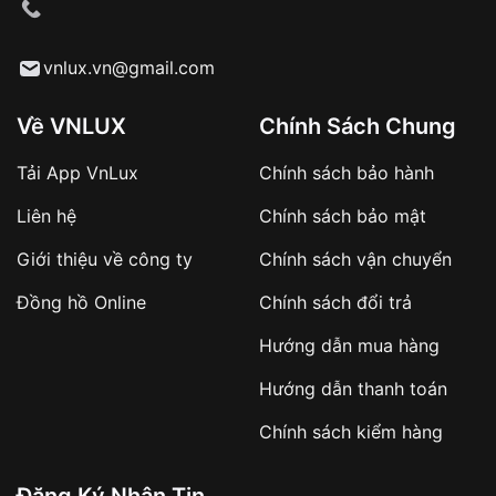
cầu
Từ khóa SEO:
vnlux.vn@gmail.com
Về VNLUX
Chính Sách Chung
Tải App VnLux
Chính sách bảo hành
Áp dụng với các đơn hàng giá trị cao hoặc
Liên hệ
Chính sách bảo mật
sản phẩm đặc biệt
Khách hàng cần
đặt cọc trước 10% giá trị đơn
Giới thiệu về công ty
Chính sách vận chuyển
hàng
Số tiền còn lại thanh toán khi nhận hàng hoặc
Đồng hồ Online
Chính sách đổi trả
theo thỏa thuận
Hướng dẫn mua hàng
Lợi ích của việc đặt cọc:
Hướng dẫn thanh toán
✔️ Đảm bảo xử lý đơn hàng nhanh chóng
Chính sách kiểm hàng
✔️ Hạn chế tình trạng hủy đơn không mong
muốn
Đăng Ký Nhận Tin