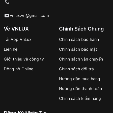
cầu
Từ khóa SEO:
vnlux.vn@gmail.com
Về VNLUX
Chính Sách Chung
Tải App VnLux
Chính sách bảo hành
Áp dụng với các đơn hàng giá trị cao hoặc
Liên hệ
Chính sách bảo mật
sản phẩm đặc biệt
Khách hàng cần
đặt cọc trước 10% giá trị đơn
Giới thiệu về công ty
Chính sách vận chuyển
hàng
Số tiền còn lại thanh toán khi nhận hàng hoặc
Đồng hồ Online
Chính sách đổi trả
theo thỏa thuận
Hướng dẫn mua hàng
Lợi ích của việc đặt cọc:
Hướng dẫn thanh toán
✔️ Đảm bảo xử lý đơn hàng nhanh chóng
Chính sách kiểm hàng
✔️ Hạn chế tình trạng hủy đơn không mong
muốn
Đăng Ký Nhận Tin