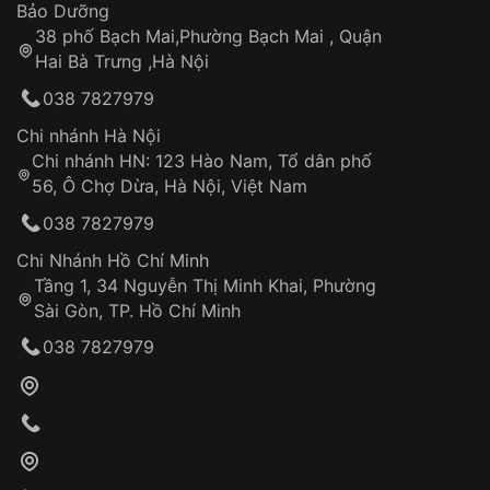
Thời gian tính từ khi xác nhận đơn hàng thành
Vỏ đồng hồ
Bảo Dưỡng
công
Sản phẩm đã bị:
38 phố Bạch Mai,Phường Bạch Mai , Quận
Tự ý sửa chữa
Hai Bà Trưng ,Hà Nội
Can thiệp tại các nơi không thuộc hệ
038 7827979
thống VNLUX
Hotline: 0585 215 215
Chi nhánh Hà Nội
Chi nhánh HN: 123 Hào Nam, Tổ dân phố
Từ khóa SEO:
56, Ô Chợ Dừa, Hà Nội, Việt Nam
Hỗ trợ nhanh chóng – minh bạch
038 7827979
Đảm bảo quyền lợi khách hàng
Đồng hành cùng khách hàng trong suốt quá
Chi Nhánh Hồ Chí Minh
trình sử dụng
Tầng 1, 34 Nguyễn Thị Minh Khai, Phường
Sài Gòn, TP. Hồ Chí Minh
Giao hàng tận nơi
038 7827979
Khách hàng kiểm tra và thanh toán trực tiếp
cho nhân viên giao hàng
Xác nhận đơn hàng và thanh toán
VNLUX tiến hành giao hàng đến địa chỉ yêu