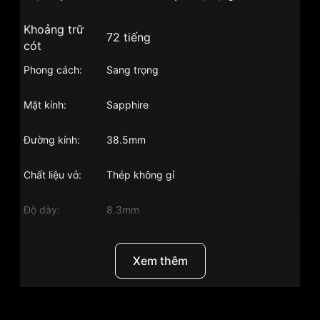
Khoảng trữ
72 tiếng
cót
Phong cách:
Sang trọng
Mặt kính:
Sapphire
Đường kính:
38.5mm
Chất liệu vỏ:
Thép không gỉ
Độ dày:
8.3mm
Chất liệu dây:
Dây da
Xem thêm
Size dây:
20mm
Độ chịu nước:
30m