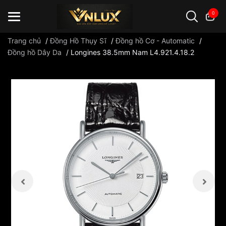
0
Trang chủ
/
Đồng Hồ Thụy Sĩ
/
Đồng hồ Cơ - Automatic
/
Đồng hồ Dây Da
/
Longines 38.5mm Nam L4.921.4.18.2
Đồng hồ casio
đồng hồ G-Shock
đồng hồ Orient
...