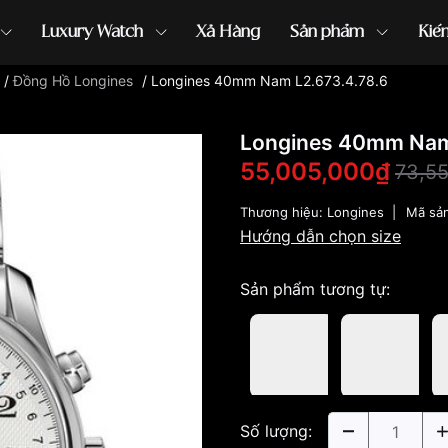
Luxury Watch
Xả Hàng
Sản phẩm
Kiế
/
Đồng Hồ Longines
/
Longines 40mm Nam L2.673.4.78.6
ồng hồ G-Shock
đồng hồ Orient
...
Longines 40mm Nam
55,005,000₫
73,5
Thương hiệu:
Longines
|
Mã sả
Hướng dẫn chọn size
Sản phẩm tương tự:
Số lượng: