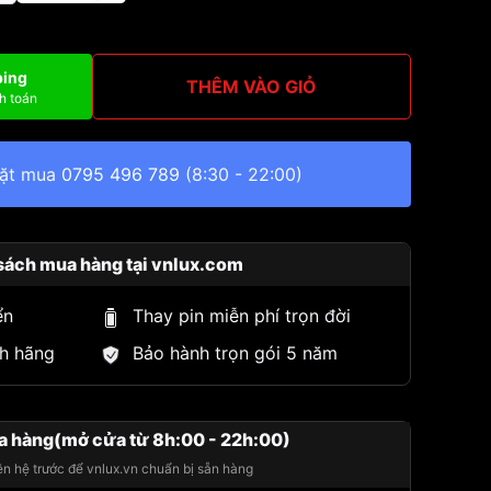
ping
THÊM VÀO GIỎ
h toán
đặt mua
0795 496 789
(8:30 - 22:00)
sách mua hàng tại vnlux.com
ển
Thay pin miễn phí trọn đời
h hãng
Bảo hành trọn gói 5 năm
a hàng(mở cửa từ 8h:00 - 22h:00)
iên hệ trước để vnlux.vn chuẩn bị sẵn hàng