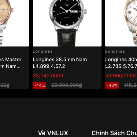
Longines
Longines
es Master
Longines 38.5mm Nam
Longines 4
5mm Nam
L4.899.4.57.2
L2.785.5.76.
33,040,000₫
59,900,000₫
000₫
58,900,000₫
115,
-44%
-48%
Về VNLUX
Chính Sách Ch