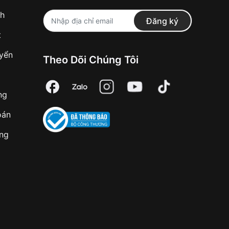
nh
Đăng ký
t
uyển
Theo Dõi Chúng Tôi
ng
oán
àng