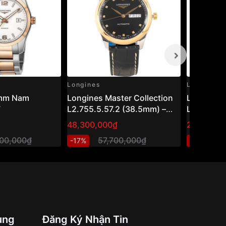
Longines
Longines
0mm Nam
Longines Master Collection
Longines
7
L2.755.5.57.2 (38.5mm) –
L3.843.4.
Đồng hồ nam vàng 18K đính
48,300,000₫
27,250,0
kim cương, phong cách
000,000₫
57,700,000₫
3
-17%
-11%
Dress Watch Thụy Sỹ
ung
Đăng Ký Nhận Tin