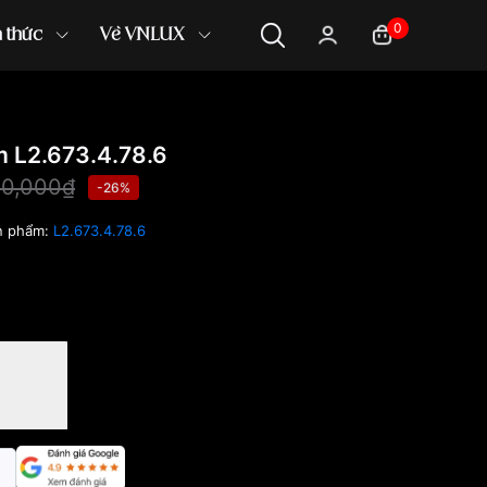
0
n thức
Về VNLUX
 L2.673.4.78.6
50,000₫
-26%
n phẩm:
L2.673.4.78.6