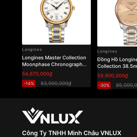
Longines
Longines
Longines Master Collection
Đồng Hồ Longin
Moonphase Chronograph
Collection 38.
Gold Cap 38.5mm Ref:
L2.755.5.99.7
54,670,000₫
59,600,000₫
L2.628.5.11.7 (L26285117) –
63,000,000₫
-14%
Swiss Made
85,000,
-30%
Công Ty TNHH Minh Châu VNLUX