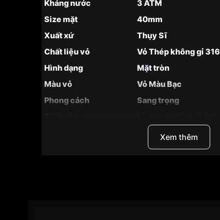
Kháng nước
3 ATM
Size mặt
40mm
Xuất xứ
Thụy Sĩ
Chất liệu vỏ
Vỏ Thép không gỉ 31
Hình dạng
Mặt tròn
Màu vỏ
Vỏ Màu Bạc
Phong cách
Sang trọng
Tính năng
Lịch ngày, Lịch thứ, 3
Độ dày
14.3mm
Xem thêm
Màu mặt
Mặt trắng
Những sản phẩm tương tự
"Longines 40mm Nam