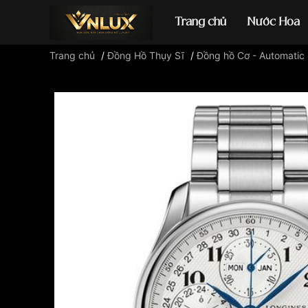
Trang chủ
Nước Hoa
Trang chủ
/
Đồng Hồ Thụy Sĩ
/
Đồng hồ Cơ - Automatic
Đồng hồ casio
đ