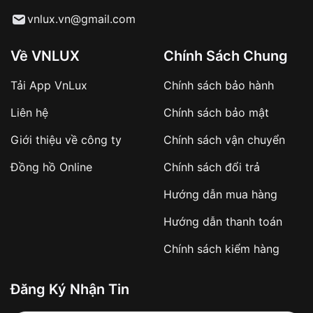
Từ khóa SEO:
vnlux.vn@gmail.com
Về VNLUX
Chính Sách Chung
Tải App VnLux
Chính sách bảo hành
Áp dụng với các đơn hàng giá trị cao hoặc
Liên hệ
Chính sách bảo mật
sản phẩm đặc biệt
Khách hàng cần
đặt cọc trước 10% giá trị đơn
Giới thiệu về công ty
Chính sách vận chuyển
hàng
Số tiền còn lại thanh toán khi nhận hàng hoặc
Đồng hồ Online
Chính sách đổi trả
theo thỏa thuận
Hướng dẫn mua hàng
Lợi ích của việc đặt cọc:
Hướng dẫn thanh toán
✔️ Đảm bảo xử lý đơn hàng nhanh chóng
Chính sách kiểm hàng
✔️ Hạn chế tình trạng hủy đơn không mong
muốn
Đăng Ký Nhận Tin
Từ khóa SEO: