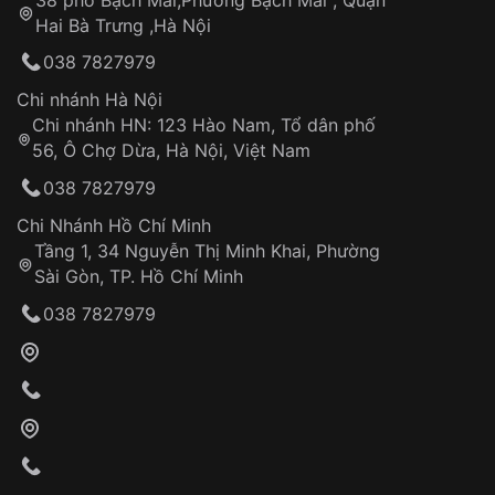
Tự ý sửa chữa
Hai Bà Trưng ,Hà Nội
Can thiệp tại các nơi không thuộc hệ
038 7827979
thống VNLUX
Hotline: 0585 215 215
Chi nhánh Hà Nội
Chi nhánh HN: 123 Hào Nam, Tổ dân phố
Từ khóa SEO:
56, Ô Chợ Dừa, Hà Nội, Việt Nam
Hỗ trợ nhanh chóng – minh bạch
038 7827979
Đảm bảo quyền lợi khách hàng
Đồng hành cùng khách hàng trong suốt quá
Chi Nhánh Hồ Chí Minh
trình sử dụng
Tầng 1, 34 Nguyễn Thị Minh Khai, Phường
Sài Gòn, TP. Hồ Chí Minh
Giao hàng tận nơi
038 7827979
Khách hàng kiểm tra và thanh toán trực tiếp
cho nhân viên giao hàng
Xác nhận đơn hàng và thanh toán
VNLUX tiến hành giao hàng đến địa chỉ yêu
cầu