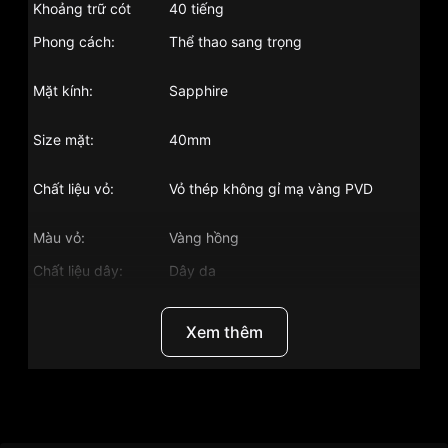
Khoảng trữ cót
40 tiếng
Phong cách:
Thể thao sang trọng
Mặt kính:
Sapphire
Size mặt:
40mm
Chất liệu vỏ:
Vỏ thép không gỉ mạ vàng PVD
Màu vỏ:
Vàng hồng
Chất liệu dây:
Dây da
Độ chịu nước:
50m
Xem thêm
Tính năng khác:
Giờ, phút, giây, lịch ngày
Độ dày:
10mm
Thương Hiệu
Longines