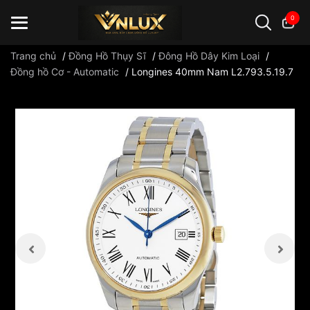
0
Trang chủ
/
Đồng Hồ Thụy Sĩ
/
Đông Hồ Dây Kim Loại
/
Đồng hồ Cơ - Automatic
/
Longines 40mm Nam L2.793.5.19.7
Đồng hồ casio
đồng hồ G-Shock
đồng hồ Orient
...