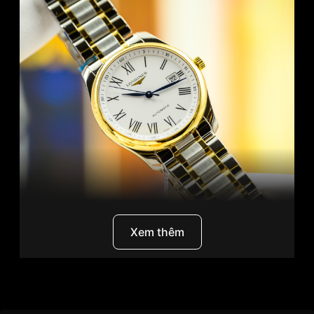
Xem thêm
Longines Master L2.793.5.19.7
là một trong
những mẫu
đồng hồ nam
được yêu thích nhất của
thương hiệu Longines
. Sự kết hợp hài hòa giữa nét
Thương Hiệu
Longines
cổ điển và hiện đại
, cùng với chất liệu cao cấp và