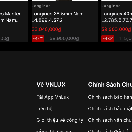
y xước tốt, đảm bảo độ
Longines
Longines
es Master
Longines 38.5mm Nam
Longines 4
o vệ mặt đồng hồ khỏi
5mm Nam
L4.899.4.57.2
L2.785.5.76.
 độ cứng cao, giúp duy
33,040,000₫
59,900,000₫
êm ngưỡng bộ máy cơ khí
000₫
58,900,000₫
115,
-44%
-48%
ẫu đồng hồ cao cấp. Qua
ủa bánh răng và các linh
g đến cảm giác êm ái và
Về VNLUX
Chính Sách Ch
đẹp mắt, tạo nên sự độc
Tải App VnLux
Chính sách bảo hà
 hiện sự chăm chút của
Liên hệ
Chính sách bảo mậ
hắn, dễ dàng điều chỉnh
o.
Giới thiệu về công ty
Chính sách vận ch
Đồng hồ Online
Chính sách đổi trả