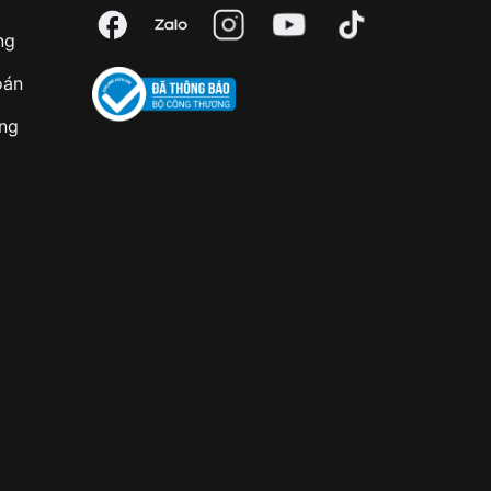
ng
oán
àng