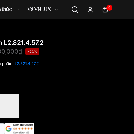
0
n thức
Về VNLUX
L2.821.4.57.2
00,000₫
-23%
n phẩm:
L2.821.4.57.2