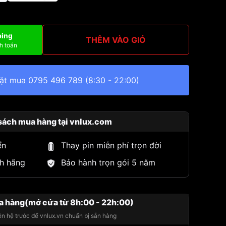
ping
THÊM VÀO GIỎ
h toán
đặt mua
0795 496 789
(8:30 - 22:00)
sách mua hàng tại vnlux.com
ển
Thay pin miễn phí trọn đời
h hãng
Bảo hành trọn gói 5 năm
a hàng(mở cửa từ 8h:00 - 22h:00)
iên hệ trước để vnlux.vn chuẩn bị sẵn hàng