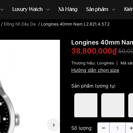
Luxury Watch
Xả Hàng
Sản phẩm
Kiế
/
Đồng hồ Dây Da
/
Longines 40mm Nam L2.821.4.57.2
ồng hồ G-Shock
đồng hồ Orient
...
Longines 40mm Nam 
38,800,000₫
50,0
Thương hiệu:
Longines
|
Mã sả
Hướng dẫn chọn size
Sản phẩm tương tự:
Số lượng: