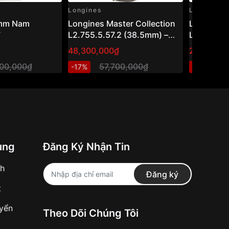
Longines
Longines
0mm Nam
Longines Master Collection
Longines
7
L2.755.5.57.2 (38.5mm) –
L3.843.4.
Đồng hồ nam vàng 18K đính
48,300,000₫
27,250,0
kim cương, phong cách
000,000₫
57,700,000₫
3
-17%
-11%
Dress Watch Thụy Sỹ
ung
Đăng Ký Nhận Tin
nh
Đăng ký
t
uyển
Theo Dõi Chúng Tôi