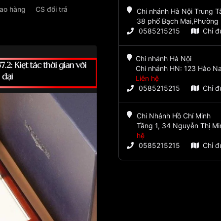
iao hàng
CS đổi trả
Chi nhánh Hà Nội Trung 
38 phố Bạch Mai,Phường 
0585215215
Chỉ 
Chi nhánh Hà Nội
2: Kiệt tác thời gian với
Chi nhánh HN: 123 Hào Na
 đại
Liên hệ
0585215215
Chỉ 
Chi Nhánh Hồ Chí Minh
Tầng 1, 34 Nguyễn Thị Mi
hệ
0585215215
Chỉ 