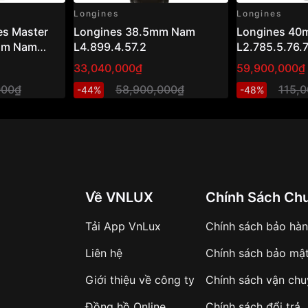
Longines
Longines
es Master
Longines 38.5mm Nam
Longines 4
5mm Nam
L4.899.4.57.2
L2.785.5.76.
33,040,000₫
59,900,000₫
000₫
58,900,000₫
115,
-44%
-48%
Về VNLUX
Chính Sách Ch
Tải App VnLux
Chính sách bảo hà
Liên hệ
Chính sách bảo mậ
Giới thiệu về công ty
Chính sách vận ch
Đồng hồ Online
Chính sách đổi trả