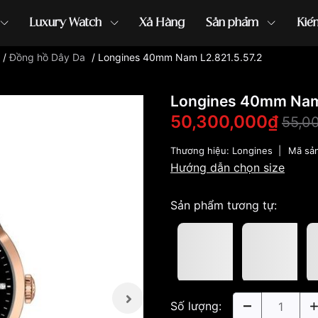
Luxury Watch
Xả Hàng
Sản phẩm
Kiế
/
Đồng hồ Dây Da
/
Longines 40mm Nam L2.821.5.57.2
ồng hồ G-Shock
đồng hồ Orient
...
Longines 40mm Nam 
50,300,000₫
55,0
Thương hiệu:
Longines
|
Mã sả
Hướng dẫn chọn size
Sản phẩm tương tự:
Số lượng: