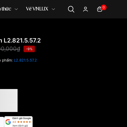
0
n thức
Về VNLUX
L2.821.5.57.2
00,000₫
-9%
n phẩm:
L2.821.5.57.2