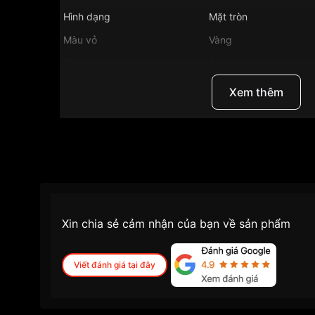
Hình dạng
Mặt tròn
Màu vỏ
Vàng
Phong cách
Sang trọng
Tính năng
Giờ, phút, giây, Lịch n
Xem thêm
Độ dầy
10.8mm
Màu mặt
Mặt đen
Những sản phẩm tương tự
"Longines 40mm Nam
Xin chia sẻ cảm nhận của bạn về sản phẩm
Viết đánh giá tại đây