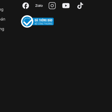
ng
oán
àng