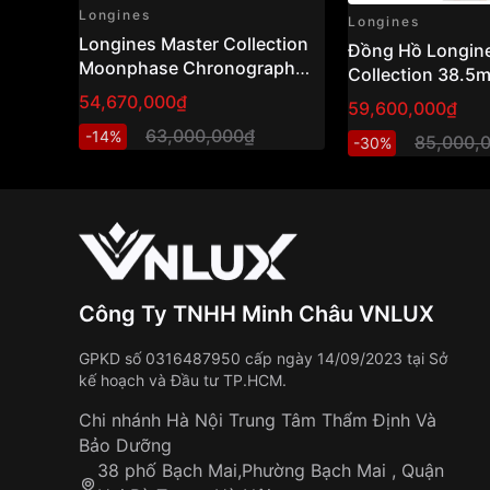
Longines
Longines
Longines Master Collection
Đồng Hồ Longin
Moonphase Chronograph
Collection 38.
Gold Cap 38.5mm Ref:
L2.755.5.99.7
54,670,000₫
59,600,000₫
L2.628.5.11.7 (L26285117) –
63,000,000₫
-14%
Swiss Made
85,000,
-30%
Công Ty TNHH Minh Châu VNLUX
GPKD số 0316487950 cấp ngày 14/09/2023 tại Sở
kế hoạch và Đầu tư TP.HCM.
Chi nhánh Hà Nội Trung Tâm Thẩm Định Và
Bảo Dưỡng
38 phố Bạch Mai,Phường Bạch Mai , Quận