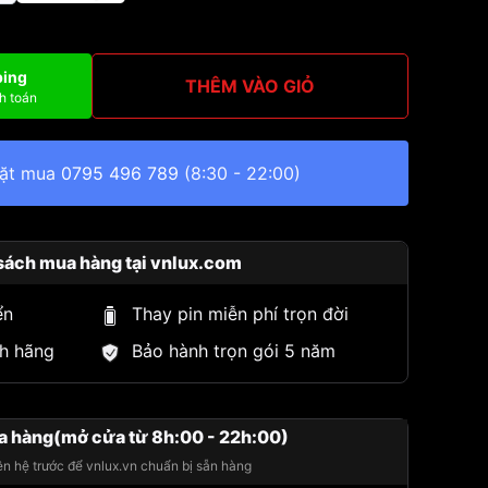
ping
THÊM VÀO GIỎ
h toán
đặt mua
0795 496 789
(8:30 - 22:00)
sách mua hàng tại vnlux.com
ển
Thay pin miễn phí trọn đời
h hãng
Bảo hành trọn gói 5 năm
a hàng(mở cửa từ 8h:00 - 22h:00)
iên hệ trước để vnlux.vn chuẩn bị sẵn hàng