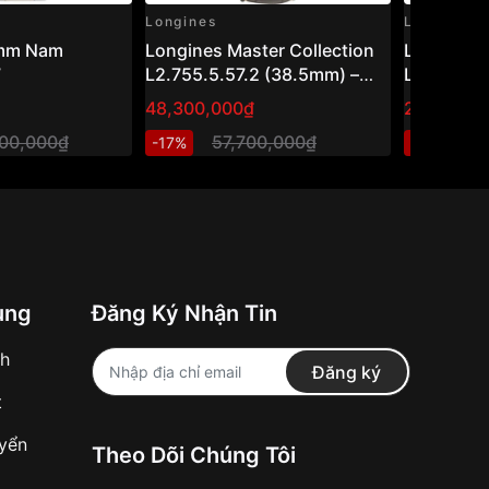
Longines
Longines
0mm Nam
Longines Master Collection
Longines
7
L2.755.5.57.2 (38.5mm) –
L3.843.4.
Đồng hồ nam vàng 18K đính
48,300,000₫
27,250,0
kim cương, phong cách
000,000₫
57,700,000₫
3
-17%
-11%
Dress Watch Thụy Sỹ
ung
Đăng Ký Nhận Tin
nh
Đăng ký
t
uyển
Theo Dõi Chúng Tôi