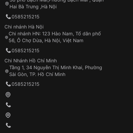
Tự ý sửa chữa
Hai Bà Trưng ,Hà Nội
Can thiệp tại các nơi không thuộc hệ
0585215215
thống VNLUX
Hotline: 0585 215 215
Chi nhánh Hà Nội
Chi nhánh HN: 123 Hào Nam, Tổ dân phố
Từ khóa SEO:
56, Ô Chợ Dừa, Hà Nội, Việt Nam
Hỗ trợ nhanh chóng – minh bạch
0585215215
Đảm bảo quyền lợi khách hàng
Đồng hành cùng khách hàng trong suốt quá
Chi Nhánh Hồ Chí Minh
trình sử dụng
Tầng 1, 34 Nguyễn Thị Minh Khai, Phường
Sài Gòn, TP. Hồ Chí Minh
Giao hàng tận nơi
0585215215
Khách hàng kiểm tra và thanh toán trực tiếp
cho nhân viên giao hàng
Xác nhận đơn hàng và thanh toán
VNLUX tiến hành giao hàng đến địa chỉ yêu
cầu