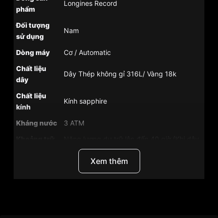
Longines Record
phẩm
Đối tượng
Nam
sử dụng
Dòng máy
Cơ / Automatic
Chất liệu
Dây Thép không gỉ 316L/ Vàng 18k
dây
Chất liệu
Kính sapphire
kính
Kháng nước
3 ATM
Khoảng trữ
Năng lượng dự trữ lên đến 40 giờ (Khi dây
cót
cót được nạp đầy)
Xem thêm
Size mặt
40mm
Lug to lug
49mm
Xuất xứ
Thụy Sĩ
Thương Hiệu
Longines
Chất liệu vỏ
Vỏ Thép không gỉ 316L/ Vàng 18k