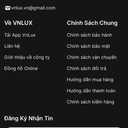
Từ khóa SEO:
vnlux.vn@gmail.com
Về VNLUX
Chính Sách Chung
Tải App VnLux
Chính sách bảo hành
Áp dụng với các đơn hàng giá trị cao hoặc
Liên hệ
Chính sách bảo mật
sản phẩm đặc biệt
Khách hàng cần
đặt cọc trước 10% giá trị đơn
Giới thiệu về công ty
Chính sách vận chuyển
hàng
Số tiền còn lại thanh toán khi nhận hàng hoặc
Đồng hồ Online
Chính sách đổi trả
theo thỏa thuận
Hướng dẫn mua hàng
Lợi ích của việc đặt cọc:
Hướng dẫn thanh toán
✔️ Đảm bảo xử lý đơn hàng nhanh chóng
Chính sách kiểm hàng
✔️ Hạn chế tình trạng hủy đơn không mong
muốn
Đăng Ký Nhận Tin
Từ khóa SEO: