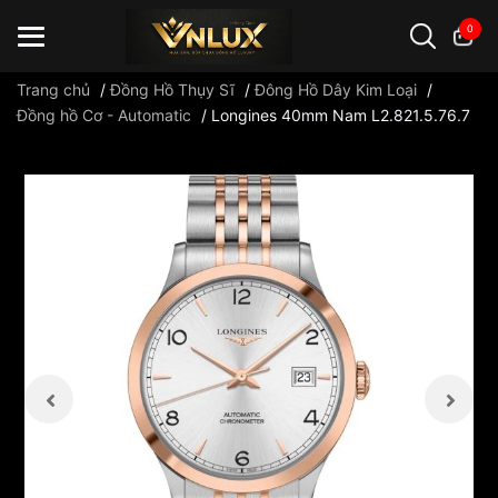
0
Trang chủ
/
Đồng Hồ Thụy Sĩ
/
Đông Hồ Dây Kim Loại
/
Đồng hồ Cơ - Automatic
/
Longines 40mm Nam L2.821.5.76.7
Đồng hồ casio
đồng hồ G-Shock
đồng hồ Orient
...