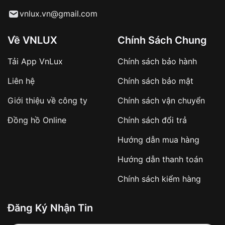
Từ khóa SEO:
vnlux.vn@gmail.com
Về VNLUX
Chính Sách Chung
Tải App VnLux
Chính sách bảo hành
Áp dụng với các đơn hàng giá trị cao hoặc
Liên hệ
Chính sách bảo mật
sản phẩm đặc biệt
Khách hàng cần
đặt cọc trước 10% giá trị đơn
Giới thiệu về công ty
Chính sách vận chuyển
hàng
Số tiền còn lại thanh toán khi nhận hàng hoặc
Đồng hồ Online
Chính sách đổi trả
theo thỏa thuận
Hướng dẫn mua hàng
Lợi ích của việc đặt cọc:
Hướng dẫn thanh toán
✔️ Đảm bảo xử lý đơn hàng nhanh chóng
Chính sách kiểm hàng
✔️ Hạn chế tình trạng hủy đơn không mong
muốn
Đăng Ký Nhận Tin
Từ khóa SEO: