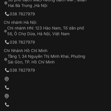
Tự ý sửa chữa
Hai Bà Trưng ,Hà Nội
Can thiệp tại các nơi không thuộc hệ
038 7827979
thống VNLUX
Hotline: 0585 215 215
Chi nhánh Hà Nội
Chi nhánh HN: 123 Hào Nam, Tổ dân phố
Từ khóa SEO:
56, Ô Chợ Dừa, Hà Nội, Việt Nam
Hỗ trợ nhanh chóng – minh bạch
038 7827979
Đảm bảo quyền lợi khách hàng
Đồng hành cùng khách hàng trong suốt quá
Chi Nhánh Hồ Chí Minh
trình sử dụng
Tầng 1, 34 Nguyễn Thị Minh Khai, Phường
Sài Gòn, TP. Hồ Chí Minh
Giao hàng tận nơi
038 7827979
Khách hàng kiểm tra và thanh toán trực tiếp
cho nhân viên giao hàng
Xác nhận đơn hàng và thanh toán
VNLUX tiến hành giao hàng đến địa chỉ yêu
cầu