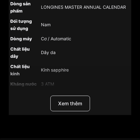
Dòng sản
LONGINES MASTER ANNUAL CALENDAR
phẩm
Đối tượng
Nam
sử dụng
Dòng máy
Cơ / Automatic
Chất liệu
Dây da
dây
Chất liệu
Kính sapphire
kính
Kháng nước
3 ATM
Khoảng trữ
Năng lượng dự trữ lên đến 72 giờ (Khi dây
cót
cót được nạp đầy)
Xem thêm
Size mặt
40mm
Size dây
21mm
Thương Hiệu
Longines
Xuất xứ
Thụy Sĩ