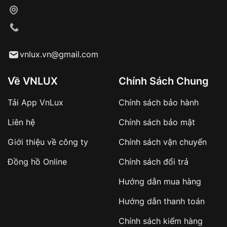
Xác nhận đơn hàng và thanh toán
VNLUX tiến hành giao hàng đến địa chỉ yêu
cầu
Từ khóa SEO:
vnlux.vn@gmail.com
Về VNLUX
Chính Sách Chung
Tải App VnLux
Chính sách bảo hành
Áp dụng với các đơn hàng giá trị cao hoặc
Liên hệ
Chính sách bảo mật
sản phẩm đặc biệt
Khách hàng cần
đặt cọc trước 10% giá trị đơn
Giới thiệu về công ty
Chính sách vận chuyển
hàng
Số tiền còn lại thanh toán khi nhận hàng hoặc
Đồng hồ Online
Chính sách đổi trả
theo thỏa thuận
Hướng dẫn mua hàng
Lợi ích của việc đặt cọc:
Hướng dẫn thanh toán
✔️ Đảm bảo xử lý đơn hàng nhanh chóng
Chính sách kiểm hàng
✔️ Hạn chế tình trạng hủy đơn không mong