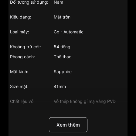
Đối tượng sử dụng:
Nam
Kiểu dáng:
Mặt tròn
Loại máy:
Cơ - Automatic
Khoảng trữ cót:
54 tiếng
Phong cách:
Thể thao
Mặt kính:
Sapphire
Size mặt:
41mm
Chất liệu vỏ:
Vỏ thép không gỉ mạ vàng PVD
Màu vỏ:
Vàng
Xem thêm
Độ dày:
11mm