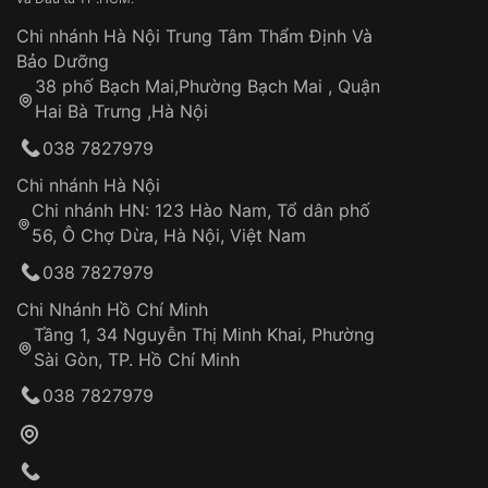
làm việc
Hao mòn tự nhiên theo thời gian:
Áp dụng cho tất cả tỉnh thành trên toàn quốc
Dây đeo
Chi nhánh Hà Nội Trung Tâm Thẩm Định Và
Thời gian tính từ khi xác nhận đơn hàng thành
Vỏ đồng hồ
Bảo Dưỡng
công
Sản phẩm đã bị:
38 phố Bạch Mai,Phường Bạch Mai , Quận
Tự ý sửa chữa
Hai Bà Trưng ,Hà Nội
Can thiệp tại các nơi không thuộc hệ
038 7827979
thống VNLUX
Hotline: 0585 215 215
Chi nhánh Hà Nội
Chi nhánh HN: 123 Hào Nam, Tổ dân phố
Từ khóa SEO:
56, Ô Chợ Dừa, Hà Nội, Việt Nam
Hỗ trợ nhanh chóng – minh bạch
038 7827979
Đảm bảo quyền lợi khách hàng
Đồng hành cùng khách hàng trong suốt quá
Chi Nhánh Hồ Chí Minh
trình sử dụng
Tầng 1, 34 Nguyễn Thị Minh Khai, Phường
Sài Gòn, TP. Hồ Chí Minh
Giao hàng tận nơi
038 7827979
Khách hàng kiểm tra và thanh toán trực tiếp
cho nhân viên giao hàng