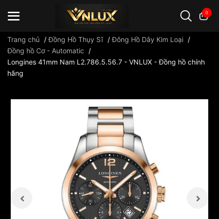
0
Trang chủ
/
Đồng Hồ Thụy Sĩ
/
Đông Hồ Dây Kim Loại
/
Đồng hồ Cơ - Automatic
/
Longines 41mm Nam L2.786.5.56.7 - VNLUX - Đồng hồ chính
Đồng hồ casio
đồng hồ G-Shock
đồng hồ Orient
...
hãng