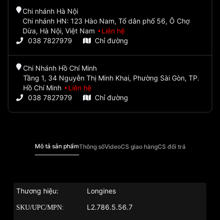
Chi nhánh Hà Nội
Chi nhánh HN: 123 Hào Nam, Tổ dân phố 56, Ô Chợ
Dừa, Hà Nội, Việt Nam
Liên hệ
038 7827979
Chỉ đường
Chi Nhánh Hồ Chí Minh
Tầng 1, 34 Nguyễn Thị Minh Khai, Phường Sài Gòn, TP.
Hồ Chí Minh
Liên hệ
038 7827979
Chỉ đường
Mô tả sản phẩm
Thông số
Video
CS giao hàng
CS đổi trả
Thương hiệu:
Longines
L2.786.5.56.7
SKU/UPC/MPN: