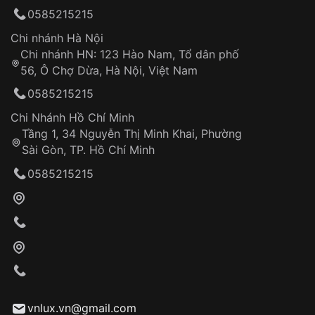
Can thiệp tại các nơi không thuộc hệ
0585215215
thống VNLUX
Hotline: 0585 215 215
Chi nhánh Hà Nội
Chi nhánh HN: 123 Hào Nam, Tổ dân phố
Từ khóa SEO:
56, Ô Chợ Dừa, Hà Nội, Việt Nam
Hỗ trợ nhanh chóng – minh bạch
0585215215
Đảm bảo quyền lợi khách hàng
Đồng hành cùng khách hàng trong suốt quá
Chi Nhánh Hồ Chí Minh
trình sử dụng
Tầng 1, 34 Nguyễn Thị Minh Khai, Phường
Sài Gòn, TP. Hồ Chí Minh
Giao hàng tận nơi
0585215215
Khách hàng kiểm tra và thanh toán trực tiếp
cho nhân viên giao hàng
Xác nhận đơn hàng và thanh toán
VNLUX tiến hành giao hàng đến địa chỉ yêu
cầu
Từ khóa SEO:
vnlux.vn@gmail.com