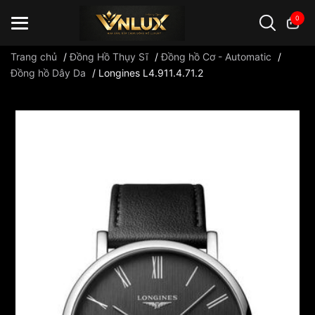
0
Trang chủ
/
Đồng Hồ Thụy Sĩ
/
Đồng hồ Cơ - Automatic
/
Đồng hồ Dây Da
/
Longines L4.911.4.71.2
Đồng hồ casio
đồng hồ G-Shock
đồng hồ Orient
...