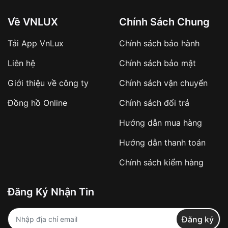
Về VNLUX
Chính Sách Chung
Tải App VnLux
Chính sách bảo hành
Áp dụng với các đơn hàng giá trị cao hoặc
Liên hệ
Chính sách bảo mật
sản phẩm đặc biệt
Khách hàng cần
đặt cọc trước 10% giá trị đơn
Giới thiệu về công ty
Chính sách vận chuyển
hàng
Số tiền còn lại thanh toán khi nhận hàng hoặc
Đồng hồ Online
Chính sách đổi trả
theo thỏa thuận
Hướng dẫn mua hàng
Lợi ích của việc đặt cọc:
Hướng dẫn thanh toán
✔️ Đảm bảo xử lý đơn hàng nhanh chóng
Chính sách kiểm hàng
✔️ Hạn chế tình trạng hủy đơn không mong
muốn
Đăng Ký Nhận Tin
Từ khóa SEO:
Đăng ký