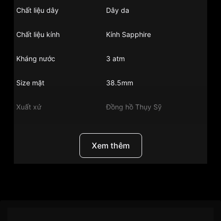
Chất liệu dây
Dây da
Chất liệu kính
Kính Sapphire
Kháng nước
3 atm
Size mặt
38.5mm
Xuất xứ
Đồng hồ Thụy Sỹ
Chất liệu vỏ
Vỏ thép không gỉ
Xem thêm
Hình dạng
Mặt tròn
Những sản phẩm tương tự
"Longines
L4.911.4.71.2":
Thương Hiệu
Đồng Hồ Longines
Chính sách vận chuyển VNLUX
SKU/UPC/MPN
L4.911.4.71.2