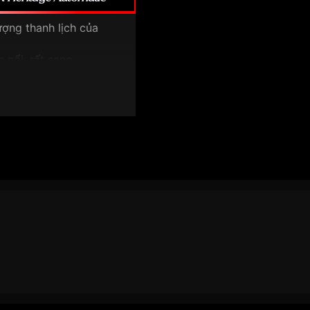
ượng thanh lịch của
n nổi, rất sang
trục
s watch
 dụng
ng
il
, mỏng nhẹ và tinh tế
phong cách cổ điển hiện
ánh sáng nhẹ, sang và
hiều sâu cho mặt số