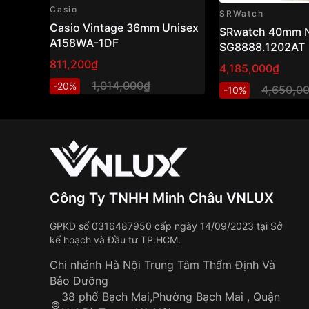
Thương hiệu:
Montblanc
Casio
SRWatch
Dòng sản phẩm:
Meisterstück Heritage
Casio Vintage 36mm Unisex
SRwatch 40mm 
Mã sản phẩm:
110696
A158WA-1DF
SG8888.1202AT
Xuất xứ:
Swiss Made
811,200₫
4,185,000₫
Giới tính:
Nam
Tình trạng:
1,014,000₫
Brand New 100%
-20%
4,650,0
-10%
Phụ kiện:
Fullbox, sổ, thẻ & tag chính hãng
Bộ máy:
Montblanc Calibre MB 24.15 – Automatic
Trữ cót ~38 giờ
Công Ty TNHH Minh Châu VNLUX
Vỏ & kính:
Đường kính: 41mm
GPKD số 0316487950 cấp ngày 14/09/2023 tại Sở
kế hoạch và Đầu tư TP.HCM.
Độ dày: ~9.5mm
Chất liệu vỏ: Thép không gỉ 316L
Chi nhánh Hà Nội Trung Tâm Thẩm Định Và
Mặt số: Trắng chải tia sunburst
Bảo Dưỡng
Kim & cọc số: Vàng hồng 18K
38 phố Bạch Mai,Phường Bạch Mai , Quận
Kính: Sapphire nguyên khối, phủ AR chống ló