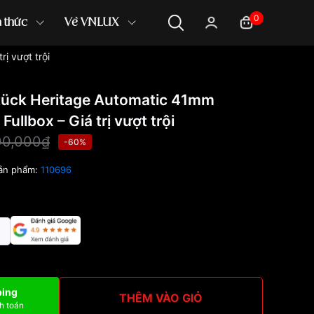
0
n thức
Về VNLUX
ị vượt trội
tück Heritage Automatic 41mm
ullbox – Giá trị vượt trội
00,000₫
-60%
ản phẩm:
110696
ping
THÊM VÀO GIỎ
h toán