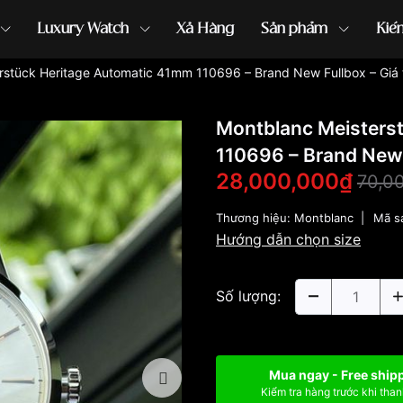
Luxury Watch
Xả Hàng
Sản phẩm
Kiế
stück Heritage Automatic 41mm 110696 – Brand New Fullbox – Giá tr
ồng hồ G-Shock
đồng hồ Orient
...
Montblanc Meisters
110696 – Brand New F
28,000,000₫
70,0
Thương hiệu:
Montblanc
|
Mã s
Hướng dẫn chọn size
Số lượng:
Mua ngay - Free ship
Kiểm tra hàng trước khi than