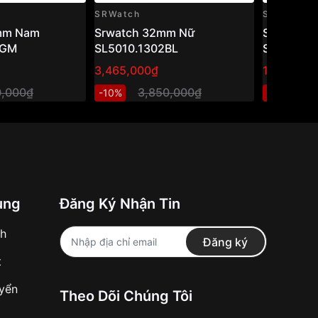
SRWatch
SRWatch
mm Nam
Srwatch 32mm Nữ
SRWatch
2GM
SL5010.1302BL
SL1904.4
3,465,000₫
1,620,00
0,000₫
3,850,000₫
1
-10%
-10%
ung
Đăng Ký Nhận Tin
nh
Đăng ký
t
uyển
Theo Dõi Chúng Tôi