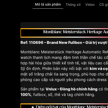
Mô tả sản phẩm
Thông số
Video
CS g
Montblanc Meisterstück Heritage A
Ref: 110696 – Brand New Fullbox – Giá trị vượt 
Montblanc Meisterstück Heritage Automatic Ref
watch thanh lịch mang đậm tinh thần chế tác c
hợp hài hòa giữa thiết kế tinh tế, vật liệu cao
Sỹ ổn định. Phiên bản này nổi bật với
kim và cọ
mặt số trắng chải tia sang trọng, phù hợp cho 
phòng cao cấp và người yêu phong cách dress
Sản phẩm tại
Vnlux – Đồng hồ chính hãng
có tì
100%
, fullbox, sổ, thẻ và tag chính hãng.
🔹 Điểm nổi bật của Montblanc Meisterstüc