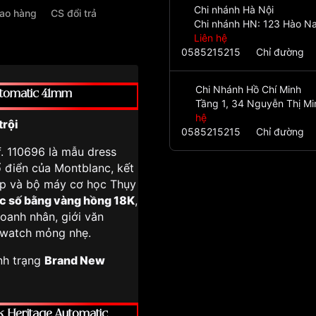
Chi nhánh Hà Nội
iao hàng
CS đổi trả
Chi nhánh HN: 123 Hào Na
Liên hệ
0585215215
Chỉ đường
Chi Nhánh Hồ Chí Minh
utomatic 41mm
Tầng 1, 34 Nguyễn Thị Mi
hệ
trội
0585215215
Chỉ đường
. 110696 là mẫu dress
ổ điển của Montblanc, kết
 cấp và bộ máy cơ học Thụy
c số bằng vàng hồng 18K
,
doanh nhân, giới văn
 watch mỏng nhẹ.
nh trạng
Brand New
k Heritage Automatic