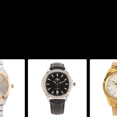
y
AR giúp đọc giờ rõ ràng
ẫu đồng hồ này rất phù
hay trang phục công sở
h & dễ sử dụng
 MB 24.15
, bộ máy