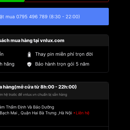
đặt mua
0795 496 789
(8:30 - 22:00)
sách mua hàng tại vnlux.com
ển
Thay pin miễn phí trọn đời
h hãng
Bảo hành trọn gói 5 năm
a hàng(mở cửa từ 8h:00 - 22h:00)
iên hệ trước để vnlux.vn chuẩn bị sẵn hàng
Tâm Thẩm Định Và Bảo Dưỡng
Bạch Mai , Quận Hai Bà Trưng ,Hà Nội
Liên hệ