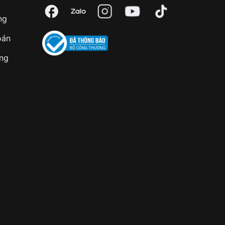
ng
oán
àng