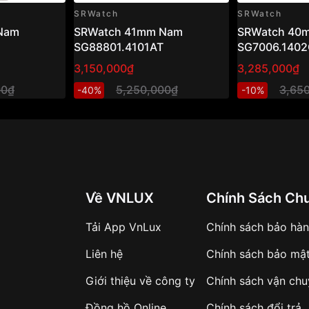
SRWatch
SRWatch
Nam
SRWatch 41mm Nam
SRWatch 40
SG88801.4101AT
SG7006.140
3,150,000₫
3,285,000₫
00₫
5,250,000₫
3,65
-40%
-10%
Về VNLUX
Chính Sách Ch
Tải App VnLux
Chính sách bảo hà
Liên hệ
Chính sách bảo mậ
Giới thiệu về công ty
Chính sách vận ch
a
Đồng hồ Online
Chính sách đổi trả