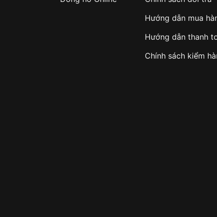
Hướng dẫn mua hà
Hướng dẫn thanh t
hù hợp với ai?
Chính sách kiểm h
 thanh lịch – mỏng nhẹ
 tinh tế
ị cao so với giá tiền
ày, không phô trương
chính hãng
khoảng 70 triệu đồng.
stück Heritage