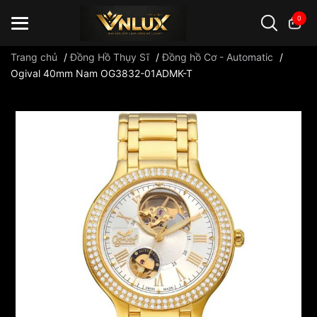
0
Trang chủ
/
Đồng Hồ Thụy Sĩ
/
Đồng hồ Cơ - Automatic
/
Ogival 40mm Nam OG3832-01ADMK-T
Đồng hồ casio
đồng hồ G-Shock
đồng hồ Orient
...