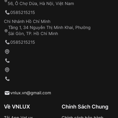
56, Ô Chợ Dừa, Hà Nội, Việt Nam
Hỗ trợ nhanh chóng – minh bạch
0585215215
Đảm bảo quyền lợi khách hàng
Đồng hành cùng khách hàng trong suốt quá
Chi Nhánh Hồ Chí Minh
trình sử dụng
Tầng 1, 34 Nguyễn Thị Minh Khai, Phường
Sài Gòn, TP. Hồ Chí Minh
Giao hàng tận nơi
0585215215
Khách hàng kiểm tra và thanh toán trực tiếp
cho nhân viên giao hàng
Xác nhận đơn hàng và thanh toán
VNLUX tiến hành giao hàng đến địa chỉ yêu
cầu
Từ khóa SEO:
vnlux.vn@gmail.com
Về VNLUX
Chính Sách Chung
Tải App VnLux
Chính sách bảo hành