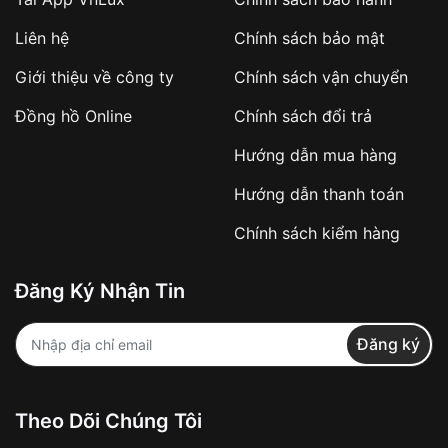
Áp dụng với các đơn hàng giá trị cao hoặc
Liên hệ
Chính sách bảo mật
sản phẩm đặc biệt
Khách hàng cần
đặt cọc trước 10% giá trị đơn
Giới thiệu về công ty
Chính sách vận chuyển
hàng
Số tiền còn lại thanh toán khi nhận hàng hoặc
Đồng hồ Online
Chính sách đổi trả
theo thỏa thuận
Hướng dẫn mua hàng
Lợi ích của việc đặt cọc:
Hướng dẫn thanh toán
✔️ Đảm bảo xử lý đơn hàng nhanh chóng
Chính sách kiểm hàng
✔️ Hạn chế tình trạng hủy đơn không mong
muốn
Đăng Ký Nhận Tin
Từ khóa SEO:
Đăng ký
Khách hàng được
kiểm tra hàng trước khi
Theo Dõi Chúng Tôi
thanh toán