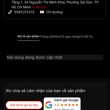
Tầng 1, 34 Nguyễn Thị Minh Khai, Phường Sài Gòn, TP.
Hồ Chí Minh
Liên hệ
0585215215
Chỉ đường
Mô tả sản phẩm
Thông số
Video
CS giao hàng
CS đổi trả
Nội dung đang được cập nhật
Thương Hiệu
Ogival
SKU
OG3832-01ADMK-T
Chính sách vận chuyển VNLUX
Xin chia sẻ cảm nhận của bạn về sản phẩm
tiện lợi –
Đối tượng sử dụng
Nam
nhanh chóng – minh bạch
Dòng máy
Cơ / Automatic
Viết đánh giá tại đây