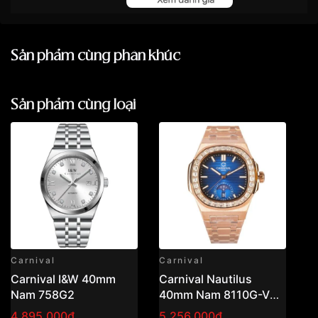
VNLUX áp dụng
bảo hành 2 năm
cho tất cả
Chất liệu dây
Thép không gỉ
sản phẩm mua tại cửa hàng hoặc online, tính
từ ngày mua hàng
Chất liệu kính
Kính Sapphire
Sản phẩm cùng phân khúc
Trong thời hạn bảo hành, VNLUX
bảo hành
Kháng nước
miễn phí
5 ATM
đối với các lỗi từ nhà sản xuất
Áp dụng cho tất cả khách hàng mua hàng tại
Hỗ trợ
50% chi phí sửa chữa
đối với các
VNLUX
(trực tiếp tại cửa hàng và online)
Sản phẩm cùng loại
Khoảng trữ cót
40 tiếng
trường hợp lỗi phát sinh do quá trình sử dụng
Phạm vi vận chuyển:
Toàn quốc 🇻🇳
Thay pin miễn phí
đối với các thương hiệu
Hỗ trợ đa dạng hình thức giao hàng phù hợp
Size mặt
40mm
như: Casio, Citizen, Movado, Tissot… khi mua
từng nhu cầu
tại VNLUX
Xuất xứ
Thụy Sỹ
Từ khóa liên quan:
Không áp dụng cho đồng hồ sử dụng
pin
năng lượng ánh sáng (Solar)
– áp dụng
Chất liệu vỏ
Vỏ thép không gỉ
theo chính sách hãng
Trường hợp khách hàng
mất thẻ/sổ bảo hành
,
Hình dạng
Mặt tròn
VNLUX hỗ trợ kiểm tra và kích hoạt bảo hành
🚀
điện tử dựa trên thông tin đã lưu trên hệ
Miễn phí giao hàng nội thành TP.HCM và
Màu vỏ
Vỏ Màu Bạc
Carnival
Carnival
C
Hà Nội cũng như các thành phố lớn
thống
(không áp
Carnival I&W 40mm
Carnival Nautilus
C
dụng đơn hỏa tốc)
Phong cách
Sang trọng
Nam 758G2
40mm Nam 8110G-VH-
M
📦 Đơn hàng
dưới 2.500.000đ
(ngoài
X
4,895,000₫
5,256,000₫
2