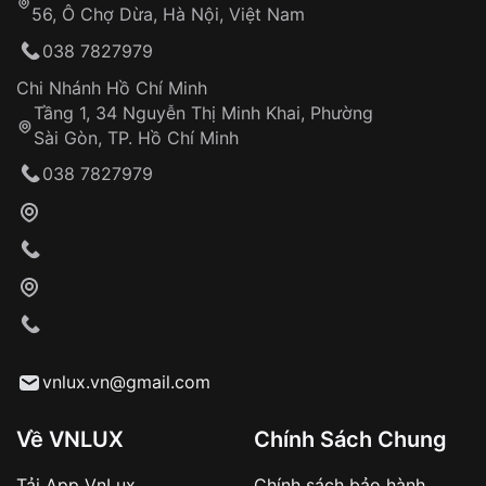
56, Ô Chợ Dừa, Hà Nội, Việt Nam
Hỗ trợ nhanh chóng – minh bạch
038 7827979
Đảm bảo quyền lợi khách hàng
Đồng hành cùng khách hàng trong suốt quá
Chi Nhánh Hồ Chí Minh
trình sử dụng
Tầng 1, 34 Nguyễn Thị Minh Khai, Phường
Sài Gòn, TP. Hồ Chí Minh
Giao hàng tận nơi
038 7827979
Khách hàng kiểm tra và thanh toán trực tiếp
cho nhân viên giao hàng
Xác nhận đơn hàng và thanh toán
VNLUX tiến hành giao hàng đến địa chỉ yêu
cầu
Từ khóa SEO:
vnlux.vn@gmail.com
Về VNLUX
Chính Sách Chung
Tải App VnLux
Chính sách bảo hành