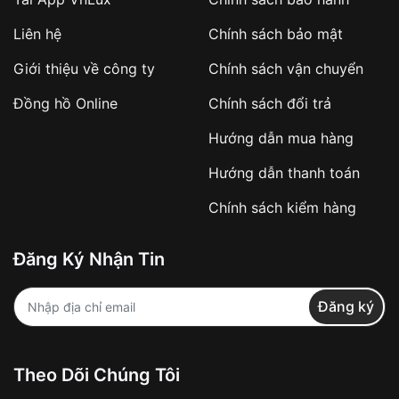
Áp dụng với các đơn hàng giá trị cao hoặc
Liên hệ
Chính sách bảo mật
sản phẩm đặc biệt
Khách hàng cần
đặt cọc trước 10% giá trị đơn
Giới thiệu về công ty
Chính sách vận chuyển
hàng
Số tiền còn lại thanh toán khi nhận hàng hoặc
Đồng hồ Online
Chính sách đổi trả
theo thỏa thuận
Hướng dẫn mua hàng
Lợi ích của việc đặt cọc:
Hướng dẫn thanh toán
✔️ Đảm bảo xử lý đơn hàng nhanh chóng
Chính sách kiểm hàng
✔️ Hạn chế tình trạng hủy đơn không mong
muốn
Đăng Ký Nhận Tin
Từ khóa SEO:
Đăng ký
Khách hàng được
kiểm tra hàng trước khi
Theo Dõi Chúng Tôi
thanh toán