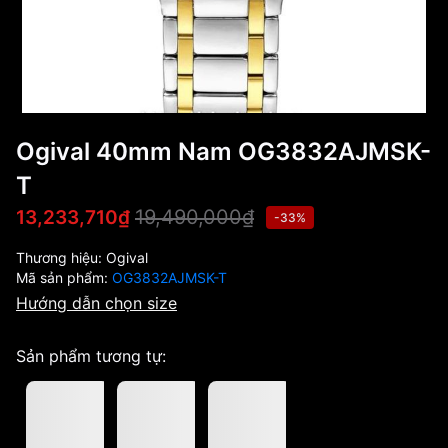
Ogival 40mm Nam OG3832AJMSK-
T
19,490,000₫
13,233,710₫
-33%
Thương hiệu:
Ogival
Mã sản phẩm:
OG3832AJMSK-T
Hướng dẫn chọn size
Sản phẩm tương tự: