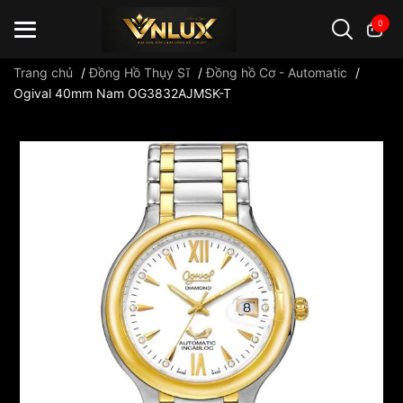
0
Trang chủ
/
Đồng Hồ Thụy Sĩ
/
Đồng hồ Cơ - Automatic
/
Ogival 40mm Nam OG3832AJMSK-T
Đồng hồ casio
đồng hồ G-Shock
đồng hồ Orient
...