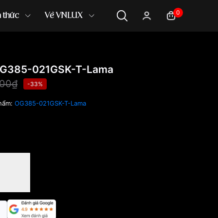
0
n thức
Về VNLUX
OG385-021GSK-T-Lama
000₫
-33%
hẩm:
OG385-021GSK-T-Lama