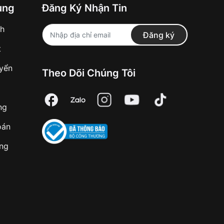
ung
Đăng Ký Nhận Tin
nh
Đăng ký
t
uyển
Theo Dõi Chúng Tôi
ng
oán
àng