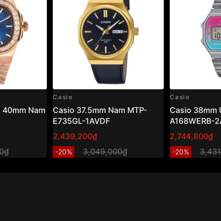
Casio
Casio
us 40mm Nam
Casio 37.5mm Nam MTP-
Casio 38mm 
E735GL-1AVDF
A168WERB-2
2,439,200₫
2,744,800₫
00₫
3,049,000₫
3,43
-20%
-20%