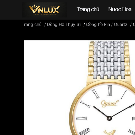
Trang chủ
Nước Hoa
Trang chủ
/
Đồng Hồ Thụy Sĩ
/
Đồng hồ Pin / Quartz
/
Đồng hồ casio
đ