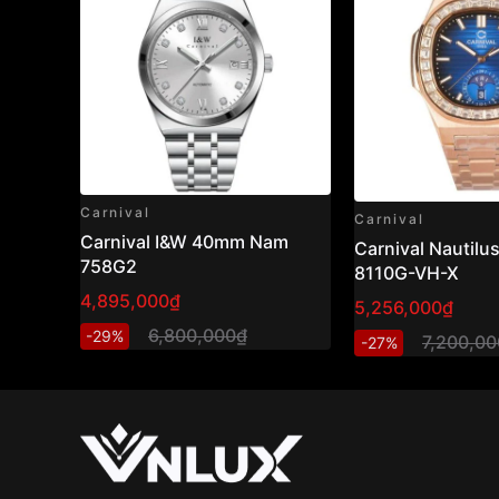
Carnival
Carnival
Carnival I&W 40mm Nam
Carnival Nautil
758G2
8110G-VH-X
4,895,000₫
5,256,000₫
6,800,000₫
-29%
7,200,0
-27%