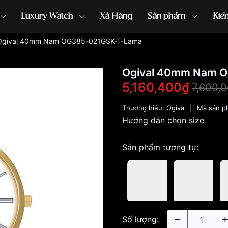
Luxury Watch
Xả Hàng
Sản phẩm
Kiế
Ogival 40mm Nam OG385-021GSK-T-Lama
ồng hồ G-Shock
đồng hồ Orient
...
Ogival 40mm Nam 
5,160,400₫
7,600,
Thương hiệu:
Ogival
|
Mã sản p
Hướng dẫn chọn size
Sản phẩm tương tự:
Số lượng: