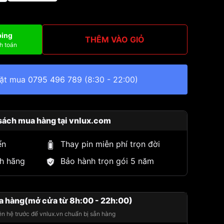
ping
THÊM VÀO GIỎ
h toán
đặt mua
0795 496 789
(8:30 - 22:00)
sách mua hàng tại vnlux.com
ển
Thay pin miễn phí trọn đời
h hãng
Bảo hành trọn gói 5 năm
a hàng(mở cửa từ 8h:00 - 22h:00)
iên hệ trước để vnlux.vn chuẩn bị sẵn hàng