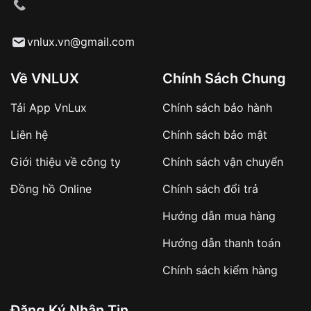
cầu
Từ khóa SEO:
vnlux.vn@gmail.com
Về VNLUX
Chính Sách Chung
Tải App VnLux
Chính sách bảo hành
Áp dụng với các đơn hàng giá trị cao hoặc
Liên hệ
Chính sách bảo mật
sản phẩm đặc biệt
Khách hàng cần
đặt cọc trước 10% giá trị đơn
Giới thiệu về công ty
Chính sách vận chuyển
hàng
Số tiền còn lại thanh toán khi nhận hàng hoặc
Đồng hồ Online
Chính sách đổi trả
theo thỏa thuận
Hướng dẫn mua hàng
Lợi ích của việc đặt cọc:
Hướng dẫn thanh toán
✔️ Đảm bảo xử lý đơn hàng nhanh chóng
Chính sách kiểm hàng
✔️ Hạn chế tình trạng hủy đơn không mong
muốn
Đăng Ký Nhận Tin