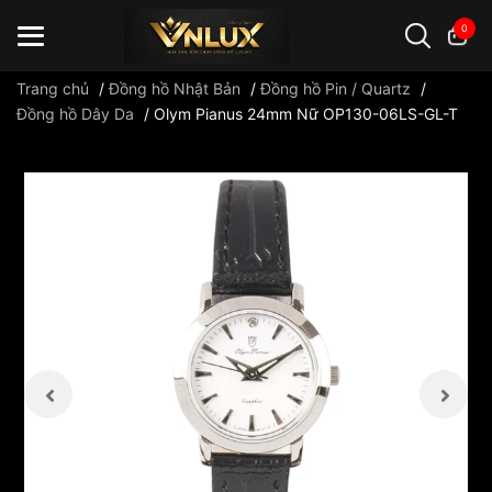
0
Trang chủ
/
Đồng hồ Nhật Bản
/
Đồng hồ Pin / Quartz
/
Đồng hồ Dây Da
/
Olym Pianus 24mm Nữ OP130-06LS-GL-T
Đồng hồ casio
đồng hồ G-Shock
đồng hồ Orient
...