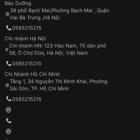
Thời gian tính từ khi xác nhận đơn hàng thành
Vỏ đồng hồ
Bảo Dưỡng
công
Sản phẩm đã bị:
38 phố Bạch Mai,Phường Bạch Mai , Quận
Tự ý sửa chữa
Hai Bà Trưng ,Hà Nội
Can thiệp tại các nơi không thuộc hệ
0585215215
thống VNLUX
Hotline: 0585 215 215
Chi nhánh Hà Nội
Chi nhánh HN: 123 Hào Nam, Tổ dân phố
Từ khóa SEO:
56, Ô Chợ Dừa, Hà Nội, Việt Nam
Hỗ trợ nhanh chóng – minh bạch
0585215215
Đảm bảo quyền lợi khách hàng
Đồng hành cùng khách hàng trong suốt quá
Chi Nhánh Hồ Chí Minh
trình sử dụng
Tầng 1, 34 Nguyễn Thị Minh Khai, Phường
Sài Gòn, TP. Hồ Chí Minh
Giao hàng tận nơi
0585215215
Khách hàng kiểm tra và thanh toán trực tiếp
cho nhân viên giao hàng
Xác nhận đơn hàng và thanh toán
VNLUX tiến hành giao hàng đến địa chỉ yêu