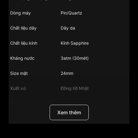
Dòng máy
Pin/Quartz
Chất liệu dây
Dây da
Chất liệu kính
Kính Sapphire
Kháng nước
3atm (30mét)
Size mặt
24mm
Xuất xứ
Đồng hồ Nhật
Chất liệu vỏ
Vỏ thép không gỉ
Xem thêm
Hình dạng
Mặt tròn
Màu vỏ
Bạc