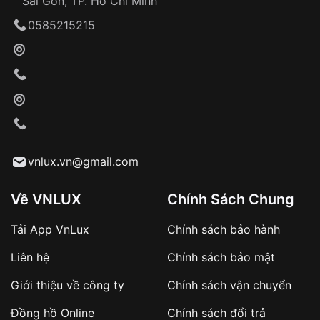
Sài Gòn, TP. Hồ Chí Minh
Giao hàng tận nơi
0585215215
Khách hàng kiểm tra và thanh toán trực tiếp
cho nhân viên giao hàng
Xác nhận đơn hàng và thanh toán
VNLUX tiến hành giao hàng đến địa chỉ yêu
cầu
Từ khóa SEO:
vnlux.vn@gmail.com
Về VNLUX
Chính Sách Chung
Tải App VnLux
Chính sách bảo hành
Áp dụng với các đơn hàng giá trị cao hoặc
Liên hệ
Chính sách bảo mật
sản phẩm đặc biệt
Khách hàng cần
đặt cọc trước 10% giá trị đơn
Giới thiệu về công ty
Chính sách vận chuyển
hàng
Số tiền còn lại thanh toán khi nhận hàng hoặc
Đồng hồ Online
Chính sách đổi trả