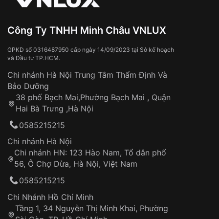
Đeo đồng hồ khi tắm nước nóng, xông
hơi
Đồng hồ bị hư hỏng do:
Công Ty TNHH Minh Châu VNLUX
Va đập, rơi vỡ
Thời gian vận chuyển trung bình:
Tai nạn hoặc tác động từ bên ngoài
3 – 5 ngày
GPKD số 0316487950 cấp ngày 14/09/2023 tại Sở kế hoạch
và Đầu tư TP.HCM.
làm việc
Hao mòn tự nhiên theo thời gian:
Áp dụng cho tất cả tỉnh thành trên toàn quốc
Dây đeo
Chi nhánh Hà Nội Trung Tâm Thẩm Định Và
Thời gian tính từ khi xác nhận đơn hàng thành
Vỏ đồng hồ
Bảo Dưỡng
công
Sản phẩm đã bị:
38 phố Bạch Mai,Phường Bạch Mai , Quận
Tự ý sửa chữa
Hai Bà Trưng ,Hà Nội
Can thiệp tại các nơi không thuộc hệ
0585215215
thống VNLUX
Hotline: 0585 215 215
Chi nhánh Hà Nội
Chi nhánh HN: 123 Hào Nam, Tổ dân phố
Từ khóa SEO:
56, Ô Chợ Dừa, Hà Nội, Việt Nam
Hỗ trợ nhanh chóng – minh bạch
0585215215
Đảm bảo quyền lợi khách hàng
Đồng hành cùng khách hàng trong suốt quá
Chi Nhánh Hồ Chí Minh
trình sử dụng
Tầng 1, 34 Nguyễn Thị Minh Khai, Phường