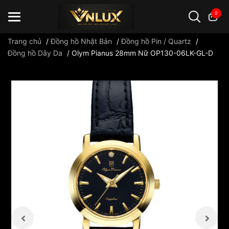
0
Trang chủ
/
Đồng hồ Nhật Bản
/
Đồng hồ Pin / Quartz
/
Đồng hồ Dây Da
/
Olym Pianus 28mm Nữ OP130-06LK-GL-D
Đồng hồ casio
đồng hồ G-Shock
đồng hồ Orient
...