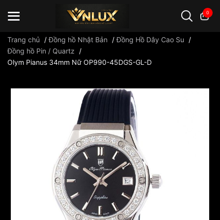
0
Trang chủ
/
Đồng hồ Nhật Bản
/
Đồng Hồ Dây Cao Su
/
Đồng hồ Pin / Quartz
/
Olym Pianus 34mm Nữ OP990-45DGS-GL-D
Đồng hồ casio
đồng hồ G-Shock
đồng hồ Orient
...