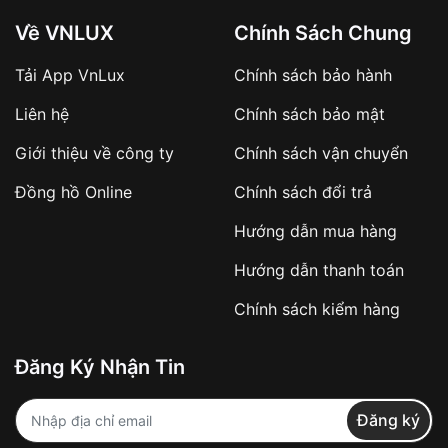
Về VNLUX
Chính Sách Chung
Tải App VnLux
Chính sách bảo hành
Áp dụng với các đơn hàng giá trị cao hoặc
Liên hệ
Chính sách bảo mật
sản phẩm đặc biệt
Khách hàng cần
đặt cọc trước 10% giá trị đơn
Giới thiệu về công ty
Chính sách vận chuyển
hàng
Số tiền còn lại thanh toán khi nhận hàng hoặc
Đồng hồ Online
Chính sách đổi trả
theo thỏa thuận
Hướng dẫn mua hàng
Lợi ích của việc đặt cọc:
Hướng dẫn thanh toán
✔️ Đảm bảo xử lý đơn hàng nhanh chóng
Chính sách kiểm hàng
✔️ Hạn chế tình trạng hủy đơn không mong
muốn
Đăng Ký Nhận Tin
Từ khóa SEO:
Đăng ký