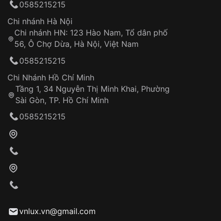
0585215215
thống VNLUX
Hotline: 0585 215 215
Chi nhánh Hà Nội
Chi nhánh HN: 123 Hào Nam, Tổ dân phố
Từ khóa SEO:
56, Ô Chợ Dừa, Hà Nội, Việt Nam
Hỗ trợ nhanh chóng – minh bạch
0585215215
Đảm bảo quyền lợi khách hàng
Đồng hành cùng khách hàng trong suốt quá
Chi Nhánh Hồ Chí Minh
trình sử dụng
Tầng 1, 34 Nguyễn Thị Minh Khai, Phường
Sài Gòn, TP. Hồ Chí Minh
Giao hàng tận nơi
0585215215
Khách hàng kiểm tra và thanh toán trực tiếp
cho nhân viên giao hàng
Xác nhận đơn hàng và thanh toán
VNLUX tiến hành giao hàng đến địa chỉ yêu
cầu
Từ khóa SEO:
vnlux.vn@gmail.com