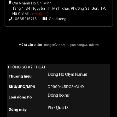
Chi Nhánh Hồ Chí Minh
Tầng 1, 34 Nguyễn Thị Minh Khai, Phường Sài Gòn, TP.
Hồ Chí Minh
Liên hệ
0585215215
Chỉ đường
Mô tả sản phẩm
Thông số
Video
CS giao hàng
CS đổi trả
THÔNG SỐ KỸ THUẬT
Đồng Hồ Olym Pianus
Thương hiệu
SKU/UPC/MPN
OP990-45DGS-GL-D
Đồng hồ nữ
Loại đồng hồ
Pin / Quartz
Dòng máy