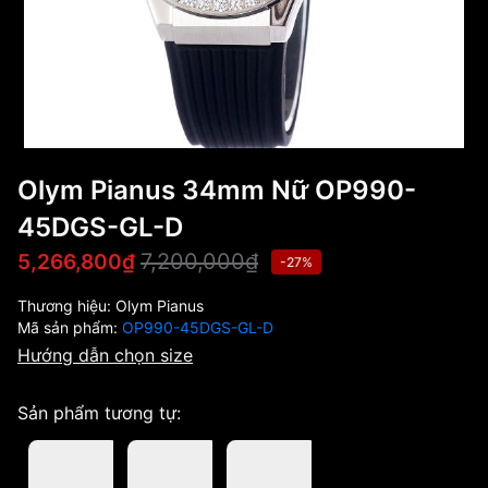
Olym Pianus 34mm Nữ OP990-
45DGS-GL-D
7,200,000₫
5,266,800₫
-27%
Thương hiệu:
Olym Pianus
Mã sản phẩm:
OP990-45DGS-GL-D
Hướng dẫn chọn size
Sản phẩm tương tự: