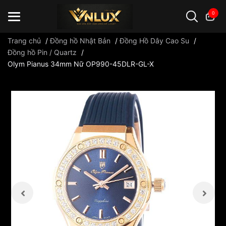
0
Trang chủ
/
Đồng hồ Nhật Bản
/
Đồng Hồ Dây Cao Su
/
Đồng hồ Pin / Quartz
/
Olym Pianus 34mm Nữ OP990-45DLR-GL-X
Đồng hồ casio
đồng hồ G-Shock
đồng hồ Orient
...