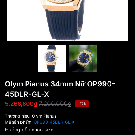
Olym Pianus 34mm Nữ OP990-
45DLR-GL-X
7,200,000₫
5,266,800₫
-27%
Thương hiệu:
Olym Pianus
Mã sản phẩm:
OP990-45DLR-GL-X
Hướng dẫn chọn size