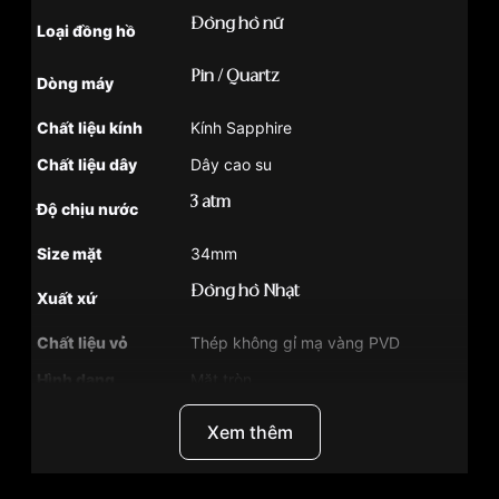
Đồng hồ nữ
Loại đồng hồ
Pin / Quartz
Dòng máy
Chất liệu kính
Kính Sapphire
Chất liệu dây
Dây cao su
3 atm
Độ chịu nước
Size mặt
34mm
Đồng hồ Nhật
Xuất xứ
Chất liệu vỏ
Thép không gỉ mạ vàng PVD
Hình dạng
Mặt tròn
Màu vỏ
Vàng
Xem thêm
Tình trạng
Hàng mới về , Hàng bán chạy
Phong cách
Sang trọng