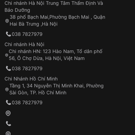
Áp dụng cho tất cả tỉnh thành trên toàn quốc
Dây đeo
Chi nhánh Hà Nội Trung Tâm Thẩm Định Và
Thời gian tính từ khi xác nhận đơn hàng thành
Vỏ đồng hồ
Bảo Dưỡng
công
Sản phẩm đã bị:
38 phố Bạch Mai,Phường Bạch Mai , Quận
Tự ý sửa chữa
Hai Bà Trưng ,Hà Nội
Can thiệp tại các nơi không thuộc hệ
038 7827979
thống VNLUX
Hotline: 0585 215 215
Chi nhánh Hà Nội
Chi nhánh HN: 123 Hào Nam, Tổ dân phố
Từ khóa SEO:
56, Ô Chợ Dừa, Hà Nội, Việt Nam
Hỗ trợ nhanh chóng – minh bạch
038 7827979
Đảm bảo quyền lợi khách hàng
Đồng hành cùng khách hàng trong suốt quá
Chi Nhánh Hồ Chí Minh
trình sử dụng
Tầng 1, 34 Nguyễn Thị Minh Khai, Phường
Sài Gòn, TP. Hồ Chí Minh
Giao hàng tận nơi
038 7827979
Khách hàng kiểm tra và thanh toán trực tiếp
cho nhân viên giao hàng
Xác nhận đơn hàng và thanh toán