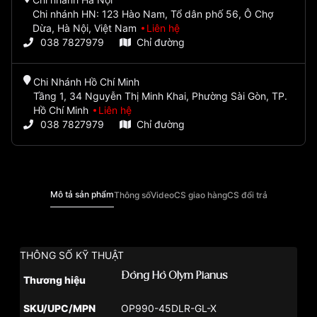
Chi nhánh HN: 123 Hào Nam, Tổ dân phố 56, Ô Chợ
Dừa, Hà Nội, Việt Nam
Liên hệ
038 7827979
Chỉ đường
Chi Nhánh Hồ Chí Minh
Tầng 1, 34 Nguyễn Thị Minh Khai, Phường Sài Gòn, TP.
Hồ Chí Minh
Liên hệ
038 7827979
Chỉ đường
Mô tả sản phẩm
Thông số
Video
CS giao hàng
CS đổi trả
THÔNG SỐ KỸ THUẬT
Đồng Hồ Olym Pianus
Thương hiệu
SKU/UPC/MPN
OP990-45DLR-GL-X