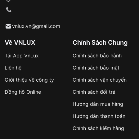
VNLUX tiến hành giao hàng đến địa chỉ yêu
cầu
Từ khóa SEO:
vnlux.vn@gmail.com
Về VNLUX
Chính Sách Chung
Tải App VnLux
Chính sách bảo hành
Áp dụng với các đơn hàng giá trị cao hoặc
Liên hệ
Chính sách bảo mật
sản phẩm đặc biệt
Khách hàng cần
đặt cọc trước 10% giá trị đơn
Giới thiệu về công ty
Chính sách vận chuyển
hàng
Số tiền còn lại thanh toán khi nhận hàng hoặc
Đồng hồ Online
Chính sách đổi trả
theo thỏa thuận
Hướng dẫn mua hàng
Lợi ích của việc đặt cọc:
Hướng dẫn thanh toán
✔️ Đảm bảo xử lý đơn hàng nhanh chóng
Chính sách kiểm hàng
✔️ Hạn chế tình trạng hủy đơn không mong
muốn