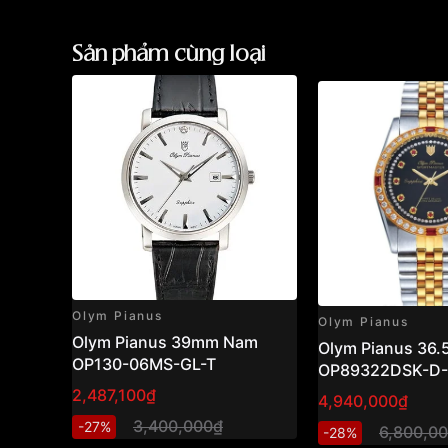
Sản phẩm cùng loại
Olym Pianus
Olym Pianus
Olym Pianus 39mm Nam
Olym Pianus 36
OP130-06MS-GL-T
OP89322DSK-D
2,487,100₫
4,940,000₫
3,400,000₫
-27%
6,800,0
-28%