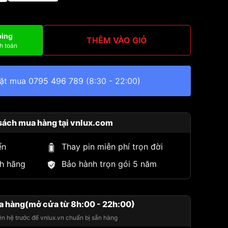
ping
THÊM VÀO GIỎ
h toán
đặt mua
0795 496 789
(8:30 - 22:00)
sách mua hàng tại vnlux.com
ển
Thay pin miễn phí trọn đời
h hãng
Bảo hành trọn gói 5 năm
a hàng(mở cửa từ 8h:00 - 22h:00)
iên hệ trước để vnlux.vn chuẩn bị sẵn hàng