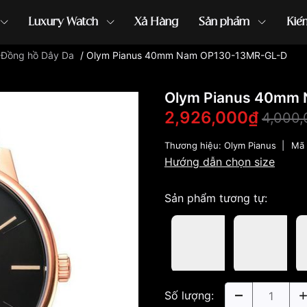
Luxury Watch
Xả Hàng
Sản phẩm
Kiế
/
Đồng hồ Dây Da
/
Olym Pianus 40mm Nam OP130-13MR-GL-D
ồng hồ G-Shock
đồng hồ Orient
...
Olym Pianus 40mm
2,926,000₫
4,000
Thương hiệu:
Olym Pianus
|
Mã 
Hướng dẫn chọn size
Sản phẩm tương tự:
Số lượng: