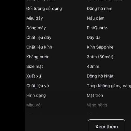
Đối tượng sử dụng
Đồng hồ nam
Màu dây
Nâu đậm
Dòng máy
Pin/Quartz
Chất liệu dây
Dây da
Chất liệu kính
Kính Sapphire
Kháng nước
3atm (30mét)
Size mặt
40mm
Xuất xứ
Đồng hồ Nhật
Chất liệu vỏ
Thép không gỉ mạ vàn
Hình dạng
Mặt tròn
Màu vỏ
Vàng hồng
Màu mặt
Mặt đen
Những sản phẩm tương tự
"Olym Pianus 40m
Xem thêm
D":