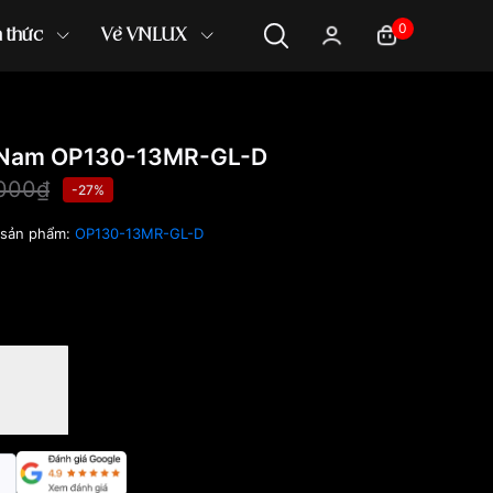
0
n thức
Về VNLUX
 Nam OP130-13MR-GL-D
,000₫
-27%
sản phẩm:
OP130-13MR-GL-D