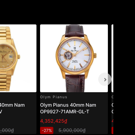
Olym Pianus
Olym Pian
 40mm Nam
Olym Pianus 40mm Nam
Olym Pia
V
OP9927-71AMR-GL-T
OP9927-
4,352,425₫
4,089,08
0,000₫
5,900,000₫
5
-27%
-27%