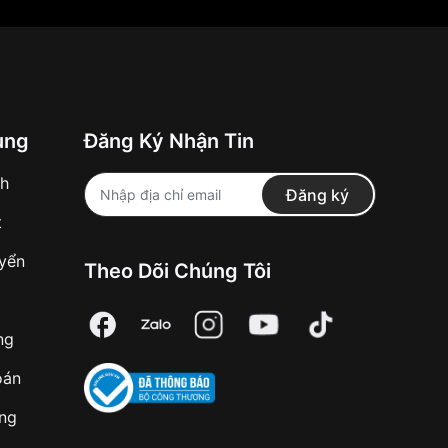
ung
Đăng Ký Nhận Tin
nh
Đăng ký
t
uyển
Theo Dõi Chúng Tôi
ng
oán
àng