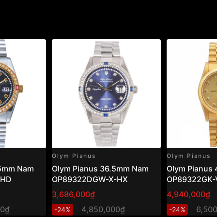
Olym Pianus
Olym Pianus
.5mm Nam
Olym Pianus 36.5mm Nam
Olym Pianus
-HD
OP89322DGW-X-HX
OP89322GK-
3,686,000₫
4,940,000₫
00₫
4,850,000₫
6,50
-24%
-24%