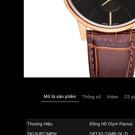
Mô tả sản phẩm
Thông số
Video
CS g
Thương Hiệu
Đồng Hồ Olym Pianus
SKU/UPC/MPN
OP130-13MR-GL-D