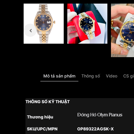
Mô tả sản phẩm
Thông số
Video
CS g
THÔNG SỐ KỸ THUẬT
Đồng Hồ Olym Pianus
Thương hiệu
SKU/UPC/MPN
OP89322AGSK-X