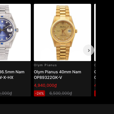
Olym Pianus
Olym Pian
 36.5mm Nam
Olym Pianus 40mm Nam
Olym Pia
W-X-HX
OP89322GK-V
OP9927-7
4,940,000₫
4,352,42
0,000₫
6,500,000₫
5
-24%
-27%