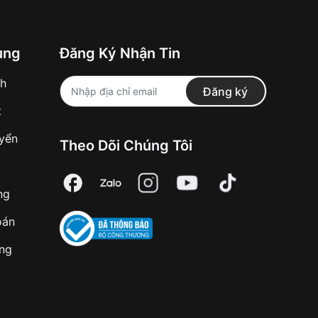
ung
Đăng Ký Nhận Tin
nh
Đăng ký
t
uyển
Theo Dõi Chúng Tôi
ng
oán
àng