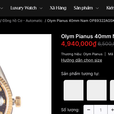
Luxury Watch
Xả Hàng
Sản phẩm
Kiế
/
Đồng hồ Cơ - Automatic
/
Olym Pianus 40mm Nam OP89322AGSK
ồng hồ G-Shock
đồng hồ Orient
...
Olym Pianus 40mm
4,940,000₫
6,500
Thương hiệu:
Olym Pianus
|
Mã 
Hướng dẫn chọn size
Sản phẩm tương tự:
Số lượng: