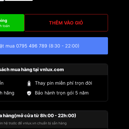
ping
THÊM VÀO GIỎ
h toán
đặt mua
0795 496 789
(8:30 - 22:00)
sách mua hàng tại vnlux.com
ển
Thay pin miễn phí trọn đời
h hãng
Bảo hành trọn gói 5 năm
a hàng(mở cửa từ 8h:00 - 22h:00)
iên hệ trước để vnlux.vn chuẩn bị sẵn hàng