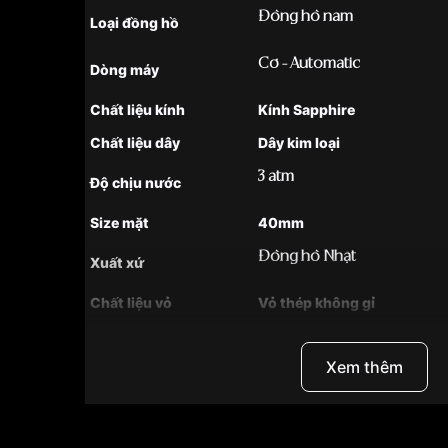
Đồng hồ nam
Loại đồng hồ
Cơ - Automatic
Dòng máy
Chất liệu kính
Kính Sapphire
Chất liệu dây
Dây kim loại
3 atm
Độ chịu nước
Size mặt
40mm
Đồng hồ Nhật
Xuất xứ
Chất liệu vỏ
Vỏ thép không gỉ
Hình dạng
Mặt tròn
Xem thêm
Màu vỏ
Bạc
Phong cách
Sang trọng
Tính năng
Giờ, phút, giây , Dạ quang ,