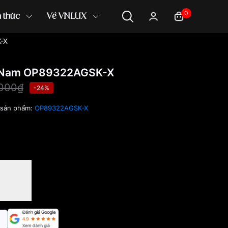
0
n thức
Về VNLUX
-X
 Nam OP89322AGSK-X
,000₫
-24%
sản phẩm:
OP89322AGSK-X