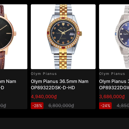
Olym Pianus
Olym Pianus
0mm Nam
Olym Pianus 36.5mm Nam
Olym Pianus
-D
OP89322DSK-D-HD
OP89322DG
4,940,000₫
3,686,000₫
00₫
6,800,000₫
4,85
-28%
-24%