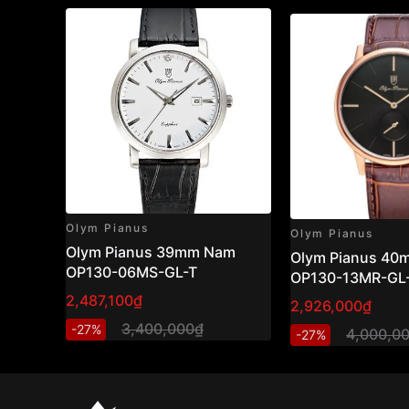
Olym Pianus
Olym Pianus
Olym Pianus 39mm Nam
Olym Pianus 4
OP130-06MS-GL-T
OP130-13MR-GL
2,487,100₫
2,926,000₫
3,400,000₫
-27%
4,000,0
-27%