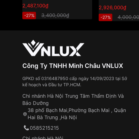
2,487,100₫
2,926,000₫
3,400,000₫
-27%
4,000,0
-27%
Công Ty TNHH Minh Châu VNLUX
GPKD số 0316487950 cấp ngày 14/09/2023 tại Sở
kế hoạch và Đầu tư TP.HCM.
Chi nhánh Hà Nội Trung Tâm Thẩm Định Và
Bảo Dưỡng
38 phố Bạch Mai,Phường Bạch Mai , Quận
Hai Bà Trưng ,Hà Nội
0585215215
Chi nhánh Hà Nội