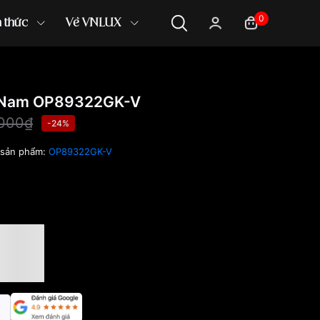
0
n thức
Về VNLUX
 Nam OP89322GK-V
,000₫
-24%
sản phẩm:
OP89322GK-V