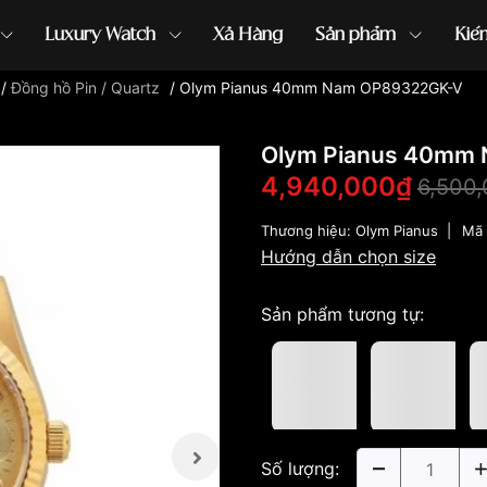
Luxury Watch
Xả Hàng
Sản phẩm
Kiế
/
Đồng hồ Pin / Quartz
/
Olym Pianus 40mm Nam OP89322GK-V
ồng hồ G-Shock
đồng hồ Orient
...
Olym Pianus 40mm
4,940,000₫
6,500
Thương hiệu:
Olym Pianus
|
Mã 
Hướng dẫn chọn size
Sản phẩm tương tự:
Số lượng: