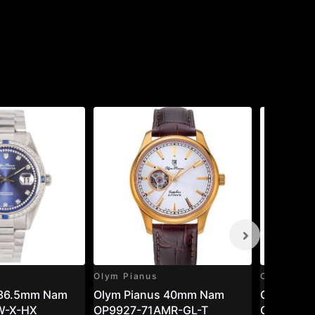
Olym Pianus
Olym Pian
 36.5mm Nam
Olym Pianus 40mm Nam
Olym Pia
W-X-HX
OP9927-71AMR-GL-T
OP9927-