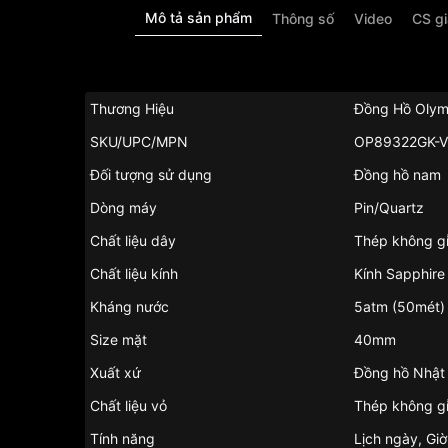
Mô tả sản phẩm
Thông số
Video
CS g
Thương Hiệu
Đồng Hồ Olym
SKU/UPC/MPN
OP89322GK-V
Đối tượng sử dụng
Đồng hồ nam
Dòng máy
Pin/Quartz
Chất liệu dây
Thép không g
Chất liệu kính
Kính Sapphire
Kháng nước
5atm (50mét)
Size mặt
40mm
Xuất xứ
Đồng hồ Nhật
Chất liệu vỏ
Thép không g
Tính năng
Lịch ngày, Giờ