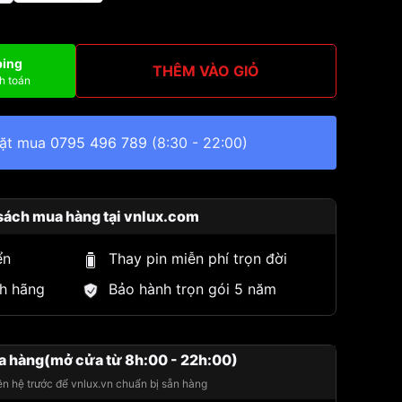
ping
THÊM VÀO GIỎ
h toán
đặt mua
0795 496 789
(8:30 - 22:00)
sách mua hàng tại vnlux.com
ển
Thay pin miễn phí trọn đời
h hãng
Bảo hành trọn gói 5 năm
a hàng(mở cửa từ 8h:00 - 22h:00)
iên hệ trước để vnlux.vn chuẩn bị sẵn hàng