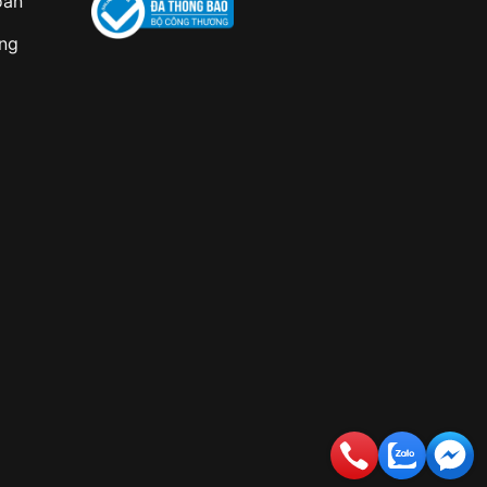
oán
àng