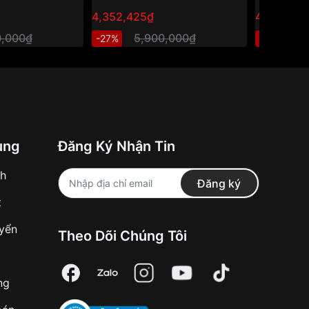
4,352,425₫
4,089,08
0,000₫
5,900,000₫
5
-27%
-27%
ung
Đăng Ký Nhận Tin
nh
Đăng ký
t
uyển
Theo Dõi Chúng Tôi
ng