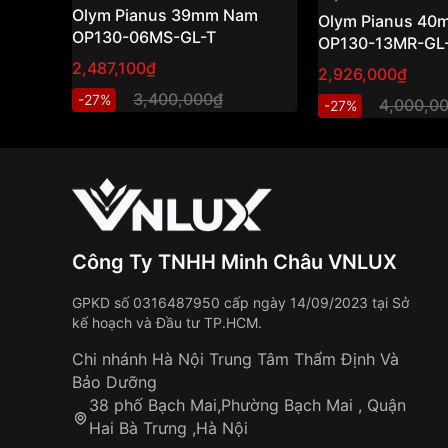
Olym Pianus 39mm Nam
Olym Pianus 4
OP130-06MS-GL-T
OP130-13MR-GL
2,487,100₫
2,926,000₫
3,400,000₫
-27%
4,000,0
-27%
Công Ty TNHH Minh Châu VNLUX
GPKD số 0316487950 cấp ngày 14/09/2023 tại Sở
kế hoạch và Đầu tư TP.HCM.
Chi nhánh Hà Nội Trung Tâm Thẩm Định Và
Bảo Dưỡng
38 phố Bạch Mai,Phường Bạch Mai , Quận
Hai Bà Trưng ,Hà Nội