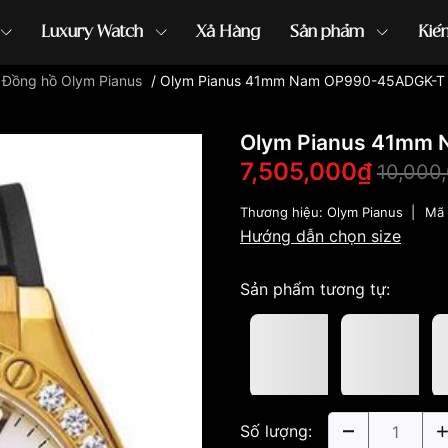
Luxury Watch
Xả Hàng
Sản phẩm
Kiế
/
Đồng hồ Olym Pianus
/
Olym Pianus 41mm Nam OP990-45ADGK-T
ồng hồ G-Shock
đồng hồ Orient
...
Olym Pianus 41mm
7,505,000₫
10,000
Thương hiệu:
Olym Pianus
|
Mã 
Hướng dẫn chọn size
Sản phẩm tương tự:
Số lượng: