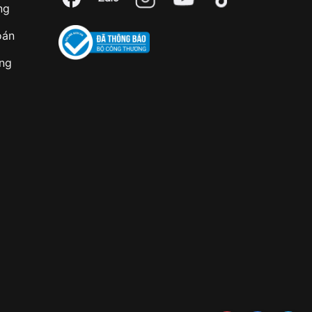
ng
oán
àng