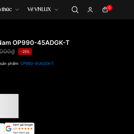
0
n thức
Về VNLUX
 Nam OP990-45ADGK-T
,000₫
-25%
sản phẩm:
OP990-45ADGK-T