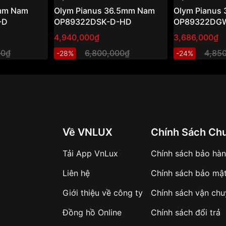
0mm Nam
Olym Pianus 36.5mm Nam
Olym Pianus
-D
OP89322DSK-D-HD
OP89322DG
4,940,000₫
3,686,000₫
00₫
6,800,000₫
4,85
-28%
-24%
Về VNLUX
Chính Sách Ch
Tải App VnLux
Chính sách bảo hà
Liên hệ
Chính sách bảo mậ
Giới thiệu về công ty
Chính sách vận ch
Đồng hồ Online
Chính sách đổi trả