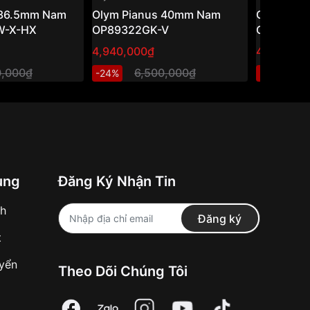
 36.5mm Nam
Olym Pianus 40mm Nam
Olym Pia
W-X-HX
OP89322GK-V
OP9927-7
4,940,000₫
4,352,42
0,000₫
6,500,000₫
5
-24%
-27%
ung
Đăng Ký Nhận Tin
nh
Đăng ký
t
uyển
Theo Dõi Chúng Tôi