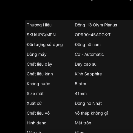
Thương Hiệu
Đồng Hồ Olym Pianus
SKU/UPC/MPN
OP990-45ADGK-T
Đối tượng sử dụng
Đồng hồ nam
Dòng máy
Cơ - Automatic
Chất liệu dây
Dây cao su
Chất liệu kính
Kính Sapphire
Kháng nước
5 atm
Size mặt
41mm
Xuất xứ
Đồng hồ Nhật
Chất liệu vỏ
Vỏ thép không gỉ
Hình dạng
Mặt tròn
Màu vỏ
Vàng