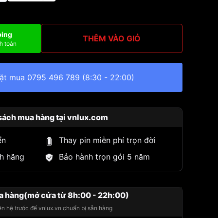
ping
THÊM VÀO GIỎ
h toán
đặt mua
0795 496 789
(8:30 - 22:00)
sách mua hàng tại vnlux.com
ển
Thay pin miễn phí trọn đời
h hãng
Bảo hành trọn gói 5 năm
a hàng(mở cửa từ 8h:00 - 22h:00)
iên hệ trước để vnlux.vn chuẩn bị sẵn hàng