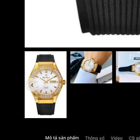
Mô tả sản phẩm
Thông số
Video
CS g