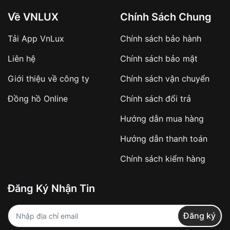
Về VNLUX
Chính Sách Chung
Tải App VnLux
Chính sách bảo hành
Áp dụng với các đơn hàng giá trị cao hoặc
Liên hệ
Chính sách bảo mật
sản phẩm đặc biệt
Khách hàng cần
đặt cọc trước 10% giá trị đơn
Giới thiệu về công ty
Chính sách vận chuyển
hàng
Số tiền còn lại thanh toán khi nhận hàng hoặc
Đồng hồ Online
Chính sách đổi trả
theo thỏa thuận
Hướng dẫn mua hàng
Lợi ích của việc đặt cọc:
Hướng dẫn thanh toán
✔️ Đảm bảo xử lý đơn hàng nhanh chóng
Chính sách kiểm hàng
✔️ Hạn chế tình trạng hủy đơn không mong
muốn
Đăng Ký Nhận Tin
Từ khóa SEO:
Đăng ký