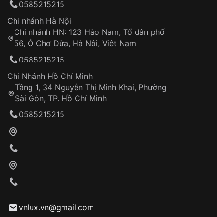
0585215215
thống VNLUX
Hotline: 0585 215 215
Chi nhánh Hà Nội
Chi nhánh HN: 123 Hào Nam, Tổ dân phố
Từ khóa SEO:
56, Ô Chợ Dừa, Hà Nội, Việt Nam
Hỗ trợ nhanh chóng – minh bạch
0585215215
Đảm bảo quyền lợi khách hàng
Đồng hành cùng khách hàng trong suốt quá
Chi Nhánh Hồ Chí Minh
trình sử dụng
Tầng 1, 34 Nguyễn Thị Minh Khai, Phường
Sài Gòn, TP. Hồ Chí Minh
Giao hàng tận nơi
0585215215
Khách hàng kiểm tra và thanh toán trực tiếp
cho nhân viên giao hàng
Xác nhận đơn hàng và thanh toán
VNLUX tiến hành giao hàng đến địa chỉ yêu
cầu
Từ khóa SEO:
vnlux.vn@gmail.com