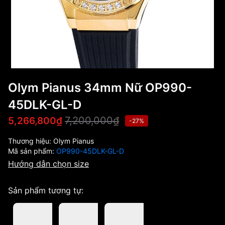
Olym Pianus 34mm Nữ OP990-
45DLK-GL-D
7,200,000₫
5,266,800₫
-27%
Thương hiệu:
Olym Pianus
Mã sản phẩm:
OP990-45DLK-GL-D
Hướng dẫn chọn size
Sản phẩm tương tự: