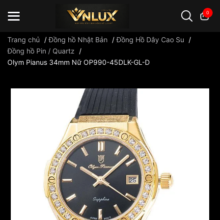
0
Trang chủ
/
Đồng hồ Nhật Bản
/
Đồng Hồ Dây Cao Su
/
Đồng hồ Pin / Quartz
/
Olym Pianus 34mm Nữ OP990-45DLK-GL-D
Đồng hồ casio
đồng hồ G-Shock
đồng hồ Orient
...