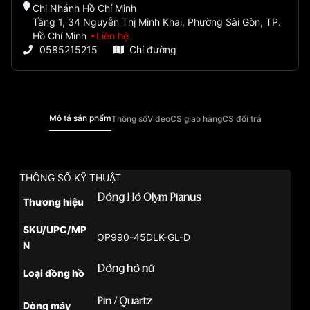
Chi Nhánh Hồ Chí Minh
Tầng 1, 34 Nguyễn Thị Minh Khai, Phường Sài Gòn, TP.
Hồ Chí Minh
Liên hệ
0585215215
Chỉ đường
Mô tả sản phẩm
Thông số
Video
CS giao hàng
CS đổi trả
THÔNG SỐ KỸ THUẬT
Đồng Hồ Olym Pianus
Thương hiệu
SKU/UPC/MP
OP990-45DLK-GL-D
N
Đồng hồ nữ
Loại đồng hồ
Pin / Quartz
Dòng máy