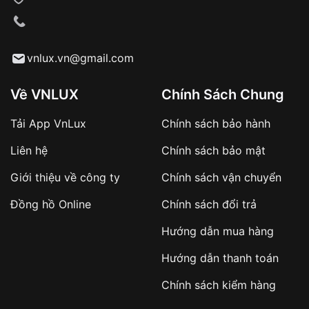
VNLUX tiến hành giao hàng đến địa chỉ yêu
cầu
Từ khóa SEO:
vnlux.vn@gmail.com
Về VNLUX
Chính Sách Chung
Tải App VnLux
Chính sách bảo hành
Áp dụng với các đơn hàng giá trị cao hoặc
Liên hệ
Chính sách bảo mật
sản phẩm đặc biệt
Khách hàng cần
đặt cọc trước 10% giá trị đơn
Giới thiệu về công ty
Chính sách vận chuyển
hàng
Số tiền còn lại thanh toán khi nhận hàng hoặc
Đồng hồ Online
Chính sách đổi trả
theo thỏa thuận
Hướng dẫn mua hàng
Lợi ích của việc đặt cọc:
Hướng dẫn thanh toán
✔️ Đảm bảo xử lý đơn hàng nhanh chóng
Chính sách kiểm hàng
✔️ Hạn chế tình trạng hủy đơn không mong
muốn