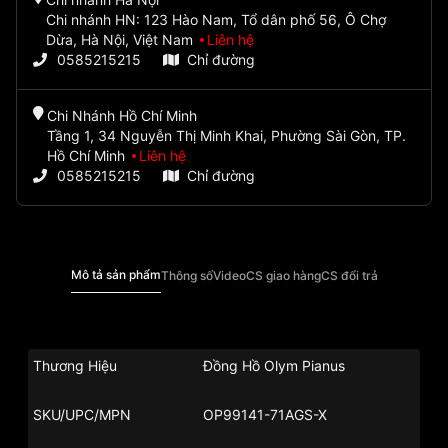
Chi nhánh HN: 123 Hào Nam, Tổ dân phố 56, Ô Chợ
Dừa, Hà Nội, Việt Nam
Liên hệ
0585215215
Chỉ đường
Chi Nhánh Hồ Chí Minh
Tầng 1, 34 Nguyễn Thị Minh Khai, Phường Sài Gòn, TP.
Hồ Chí Minh
Liên hệ
0585215215
Chỉ đường
Mô tả sản phẩm
Thông số
Video
CS giao hàng
CS đổi trả
Thương Hiệu
Đồng Hồ Olym Pianus
SKU/UPC/MPN
OP99141-71AGS-X