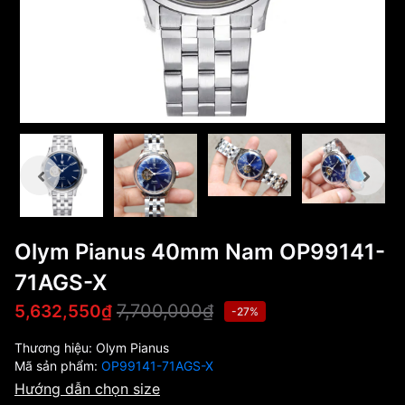
Olym Pianus 40mm Nam OP99141-
71AGS-X
7,700,000₫
5,632,550₫
-27%
Thương hiệu:
Olym Pianus
Mã sản phẩm:
OP99141-71AGS-X
Hướng dẫn chọn size