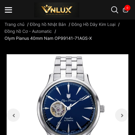
0
Trang chủ
/
Đồng hồ Nhật Bản
/
Đông Hồ Dây Kim Loại
/
Đồng hồ Cơ - Automatic
/
Olym Pianus 40mm Nam OP99141-71AGS-X
Đồng hồ casio
đồng hồ G-Shock
đồng hồ Orient
...