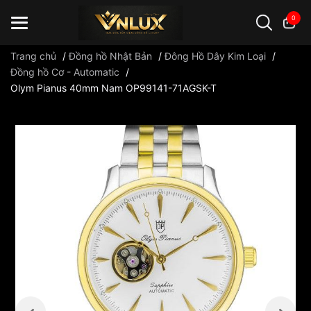
0
Trang chủ
/
Đồng hồ Nhật Bản
/
Đông Hồ Dây Kim Loại
/
Đồng hồ Cơ - Automatic
/
Olym Pianus 40mm Nam OP99141-71AGSK-T
Đồng hồ casio
đồng hồ G-Shock
đồng hồ Orient
...