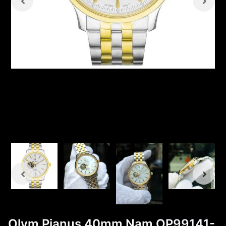
Olym Pianus 40mm Nam OP99141-