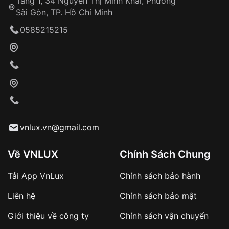
Tầng 1, 34 Nguyễn Thị Minh Khai, Phường
Sài Gòn, TP. Hồ Chí Minh
Giao hàng tận nơi
0585215215
Khách hàng kiểm tra và thanh toán trực tiếp
cho nhân viên giao hàng
Xác nhận đơn hàng và thanh toán
VNLUX tiến hành giao hàng đến địa chỉ yêu
cầu
Từ khóa SEO:
vnlux.vn@gmail.com
Về VNLUX
Chính Sách Chung
Tải App VnLux
Chính sách bảo hành
Áp dụng với các đơn hàng giá trị cao hoặc
Liên hệ
Chính sách bảo mật
sản phẩm đặc biệt
Khách hàng cần
đặt cọc trước 10% giá trị đơn
Giới thiệu về công ty
Chính sách vận chuyển
hàng