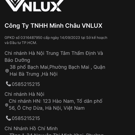
Xem thêm
Từ khóa SEO:
Tiếp xúc với hóa chất, chất tẩy rửa
Đeo đồng hồ khi tắm nước nóng, xông
hơi
Đồng hồ bị hư hỏng do:
Công Ty TNHH Minh Châu VNLUX
Va đập, rơi vỡ
Thời gian vận chuyển trung bình:
Tai nạn hoặc tác động từ bên ngoài
3 – 5 ngày
GPKD số 0316487950 cấp ngày 14/09/2023 tại Sở kế hoạch
và Đầu tư TP.HCM.
làm việc
Hao mòn tự nhiên theo thời gian:
Áp dụng cho tất cả tỉnh thành trên toàn quốc
Dây đeo
Chi nhánh Hà Nội Trung Tâm Thẩm Định Và
Thời gian tính từ khi xác nhận đơn hàng thành
Vỏ đồng hồ
Bảo Dưỡng
công
Sản phẩm đã bị:
38 phố Bạch Mai,Phường Bạch Mai , Quận
Tự ý sửa chữa
Hai Bà Trưng ,Hà Nội
Can thiệp tại các nơi không thuộc hệ
0585215215
thống VNLUX
Hotline: 0585 215 215
Chi nhánh Hà Nội
Chi nhánh HN: 123 Hào Nam, Tổ dân phố
Từ khóa SEO:
56, Ô Chợ Dừa, Hà Nội, Việt Nam
Hỗ trợ nhanh chóng – minh bạch
0585215215
Đảm bảo quyền lợi khách hàng
Đồng hành cùng khách hàng trong suốt quá
Chi Nhánh Hồ Chí Minh
trình sử dụng