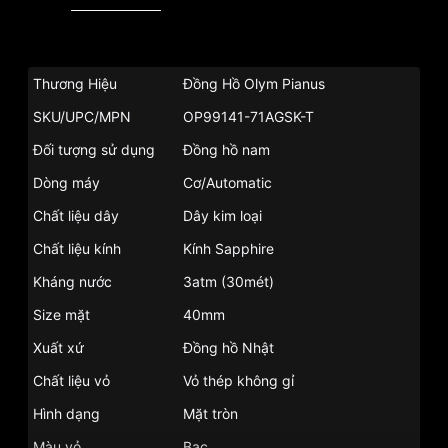
Thương Hiệu
Đồng Hồ Olym Pianus
SKU/UPC/MPN
OP99141-71AGSK-T
Đối tượng sử dụng
Đồng hồ nam
Dòng máy
Cơ/Automatic
Chất liệu dây
Dây kim loại
Chất liệu kính
Kính Sapphire
Kháng nước
3atm (30mét)
Size mặt
40mm
Xuất xứ
Đồng hồ Nhật
Chất liệu vỏ
Vỏ thép không gỉ
Hình dạng
Mặt tròn
Màu vỏ
Bạc