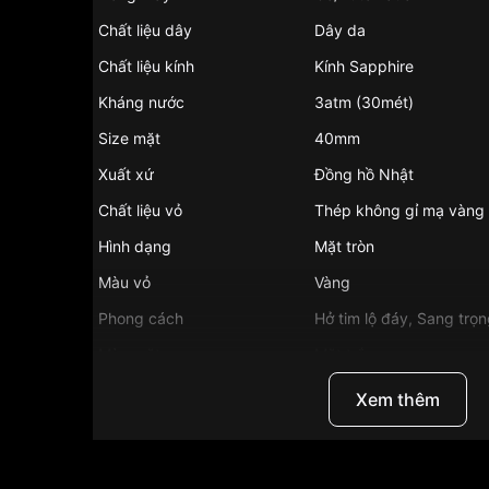
Chất liệu dây
Dây da
Chất liệu kính
Kính Sapphire
Kháng nước
3atm (30mét)
Size mặt
40mm
Xuất xứ
Đồng hồ Nhật
Chất liệu vỏ
Thép không gỉ mạ vàng
Hình dạng
Mặt tròn
Màu vỏ
Vàng
Phong cách
Hở tim lộ đáy, Sang trọ
Màu mặt
Mặt trắng
Những sản phẩm tương tự
"Olym Pianus 40m
Xem thêm
GL-T":