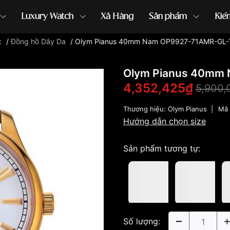
Luxury Watch
Xả Hàng
Sản phẩm
Kiế
c
/
Đồng hồ Dây Da
/
Olym Pianus 40mm Nam OP9927-71AMR-GL-
ồng hồ G-Shock
đồng hồ Orient
...
Olym Pianus 40mm
4,352,425₫
5,900,
Thương hiệu:
Olym Pianus
|
Mã 
Hướng dẫn chọn size
Sản phẩm tương tự:
Số lượng: