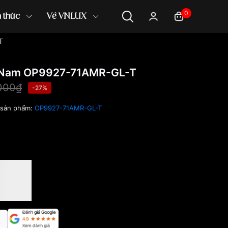
0
n thức
Về VNLUX
T
 Nam OP9927-71AMR-GL-T
000₫
-27%
sản phẩm:
OP9927-71AMR-GL-T