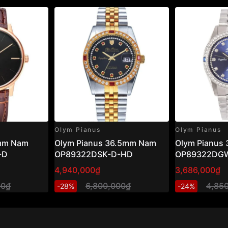
Olym Pianus
Olym Pianus
0mm Nam
Olym Pianus 36.5mm Nam
Olym Pianus
-D
OP89322DSK-D-HD
OP89322DG
4,940,000₫
3,686,000₫
00₫
6,800,000₫
4,85
-28%
-24%