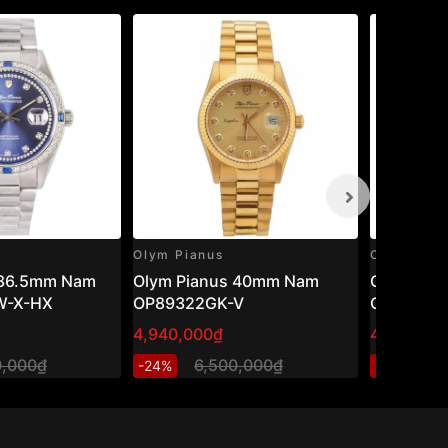
Olym Pianus
Olym Pian
 36.5mm Nam
Olym Pianus 40mm Nam
Olym Pia
W-X-HX
OP89322GK-V
OP9927-
4,940,000₫
4,089,08
0,000₫
6,500,000₫
5
-24%
-27%