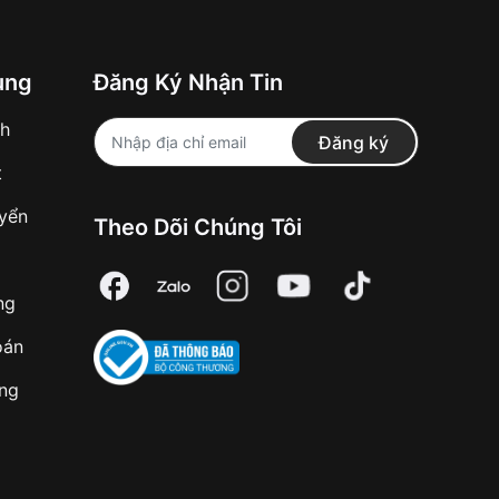
ung
Đăng Ký Nhận Tin
nh
Đăng ký
t
uyển
Theo Dõi Chúng Tôi
ng
oán
àng