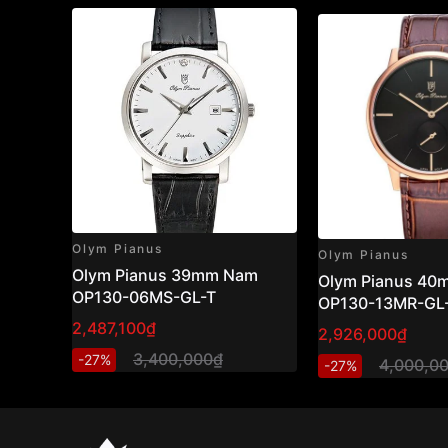
Olym Pianus
Olym Pianus
Olym Pianus 39mm Nam
Olym Pianus 4
OP130-06MS-GL-T
OP130-13MR-GL
2,487,100₫
2,926,000₫
3,400,000₫
-27%
4,000,0
-27%