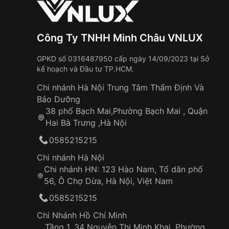
Công Ty TNHH Minh Châu VNLUX
GPKD số 0316487950 cấp ngày 14/09/2023 tại Sở
kế hoạch và Đầu tư TP.HCM.
Chi nhánh Hà Nội Trung Tâm Thẩm Định Và
Bảo Dưỡng
38 phố Bạch Mai,Phường Bạch Mai , Quận
Hai Bà Trưng ,Hà Nội
0585215215
Chi nhánh Hà Nội
Chi nhánh HN: 123 Hào Nam, Tổ dân phố
56, Ô Chợ Dừa, Hà Nội, Việt Nam
0585215215
Chi Nhánh Hồ Chí Minh
Tầng 1, 34 Nguyễn Thị Minh Khai, Phường