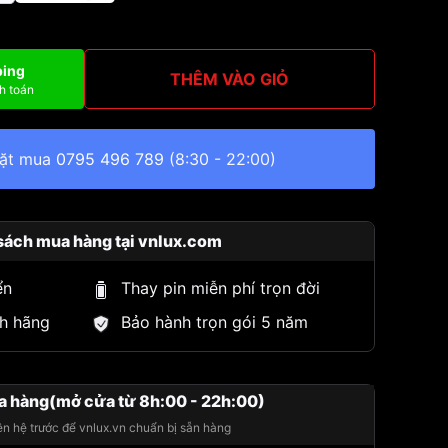
ping
THÊM VÀO GIỎ
h toán
đặt mua
0795 496 789
(8:30 - 22:00)
sách mua hàng tại vnlux.com
ển
Thay pin miễn phí trọn đời
h hãng
Bảo hành trọn gói 5 năm
a hàng(mở cửa từ 8h:00 - 22h:00)
iên hệ trước để vnlux.vn chuẩn bị sẵn hàng